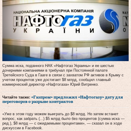
Сумма иска, поданного НАК «Нафтогаз Украины» и ее шестью
дочерними компаниями в трибунал при Постоянной палате
Третейского Суда в Гааге в связи с захватом РФ активов в Крыму с
учетом процентов уже достигает $8 млрд, сообщил главный
коммерческий директор «Нафтогаза» Юрий Витренко.
Читайте также:
«Газпром» предложил «Нафтогазу» дату для
переговоров о разрыве контрактов
«Уже в этом году можем выиграть до $8 млрд. Но затем встанет
вопрос, как забрать (...) $5 млрд было без процентов (сумма иска —
ред.), $8 млрд — с ожидаемыми процентами», — сказал он в ходе
дискуссии в Facebook.