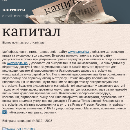
контакти
e-mail:
contact@capital.ua
Бізнес починається з Капіталу
Ідеї оформлення, стиль та весь зміст сайту
www.capital.ua
є об'єктом авторського
права та охороняються законом. Будь-яке використання матеріалів сайту
допускається тільки при дотриманні правил передруку і за наявності гіперпосилання
на
www.capital.ua
. Дозволяється використання тільки матеріалів, що знаходяться у
відкритому доступі і лише за умови посилання та/або прямого відкритого для
пошукових систем гіперпосилання на безпосередню адресу матеріалу на
www.capital.ua www.capital.ua /a>. Посилання/гіперпосилання має бути розміщене в
підзаголовку або першому абзаці матеріалу. Розмір шрифту посилання або
гіперпосилання не повинен бути меншим за шрифт тексту використовуваного
матеріалу. Будь-яке використання матеріалів, які знаходяться у закритому доступі
та доступні лише зареєстрованим користувачам, допускається лише за попереднім
письмовим дозволом правовласника. Категорично заборонено передрук,
копіювання, відтворення, зміну або інше використання матеріалів, опублікованих з
позначкою в рамках угоди про синдикацію з Financial Times Limited. Використання
матеріалів, які містять посилання на агентства France-Presse, Reuters, Інтерфакс-
Україна, Українські новини, УНІАН суворо заборонено. Матеріали, позначені знаком
публікуються на правах реклами.
Всі права захищені. © 2012 - 2023