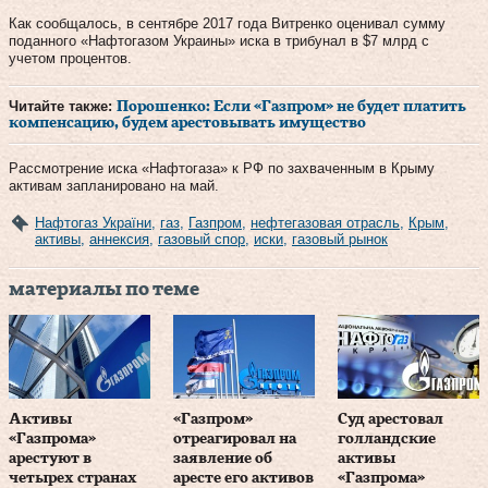
Как сообщалось, в сентябре 2017 года Витренко оценивал сумму
поданного «Нафтогазом Украины» иска в трибунал в $7 млрд с
учетом процентов.
Читайте также:
Порошенко: Если «Газпром» не будет платить
компенсацию, будем арестовывать имущество
Рассмотрение иска «Нафтогаза» к РФ по захваченным в Крыму
активам запланировано на май.
Нафтогаз України
,
газ
,
Газпром
,
нефтегазовая отрасль
,
Крым
,
активы
,
аннексия
,
газовый спор
,
иски
,
газовый рынок
материалы по теме
Активы
«Газпром»
Суд арестовал
«Газпрома»
отреагировал на
голландские
арестуют в
заявление об
активы
четырех странах
аресте его активов
«Газпрома»