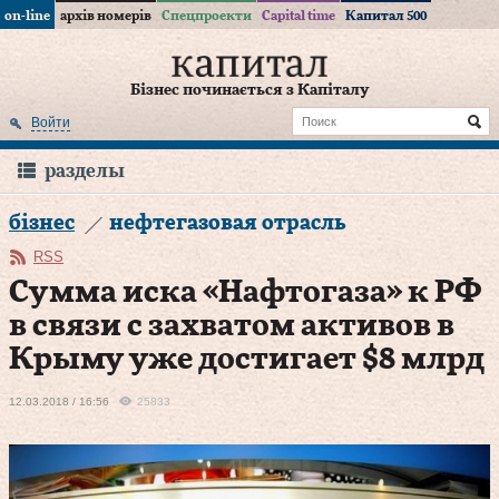
on-line
архів номерів
Спецпроекти
Capital time
Капитал 500
Бізнес починається з Капіталу
Войти
разделы
бізнес
нефтегазовая отрасль
RSS
Сумма иска «Нафтогаза» к РФ
в связи с захватом активов в
Крыму уже достигает $8 млрд
12.03.2018 / 16:56
25833