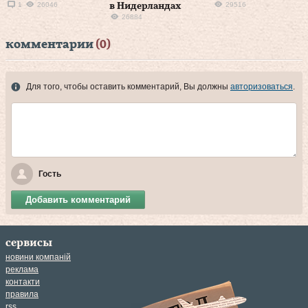
1
26046
29516
в Нидерландах
26884
комментарии
(0)
Для того, чтобы оставить комментарий, Вы должны
авторизоваться
.
Гость
Добавить комментарий
сервисы
новини компаній
реклама
контакти
правила
rss