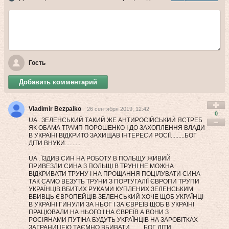
Гость
Добавить комментарий
Vladimir Bezpalko
26 сентября 2019, 12:42
0
UA . ЗЕЛЕНСЬКИЙ ТАКИЙ ЖЕ АНТИРОСІЙСЬКИЙ ЯСТРЕБ
ЯК ОБАМА ТРАМП ПОРОШЕНКО І ДО ЗАХОПЛЕННЯ ВЛАДИ
В УКРАЇНІ ВІДКРИТО ЗАХИЩАВ ІНТЕРЕСИ РОСІЇ.........БОГ
ДІТИ ВНУКИ..........
UA . ЇЗДИВ СИН НА РОБОТУ В ПОЛЬЩУ ЖИВИЙ
ПРИВЕЗЛИ СИНА З ПОЛЬЩІ В ТРУНІ НЕ МОЖНА
ВІДКРИВАТИ ТРУНУ І НА ПРОЩАННЯ ПОЦІЛУВАТИ СИНА
ТАК САМО ВЕЗУТЬ ТРУНИ З ПОРТУГАЛІЇ ЄВРОПИ ТРУПИ
УКРАЇНЦІВ ВБИТИХ РУКАМИ КУПЛЕНИХ ЗЕЛЕНСЬКИМ
ВБИВЦЬ ЄВРОПЕЙЦІВ ЗЕЛЕНСЬКИЙ ХОЧЕ ЩОБ УКРАЇНЦІ
В УКРАЇНІ ГИНУЛИ ЗА НЬОГ І ЗА ЄВРЕЇВ ЩОБ В УКРАЇНІ
ПРАЦЮВАЛИ НА НЬОГО І НА ЄВРЕЇВ А ВОНИ З
РОСІЯНАМИ ПУТІНА БУДУТЬ УКРАЇНЦІВ НА ЗАРОБІТКАХ
ЗАГРАНИЦЕЮ ТАЄМНО ВБИВАТИ.........БОГ ДІТИ