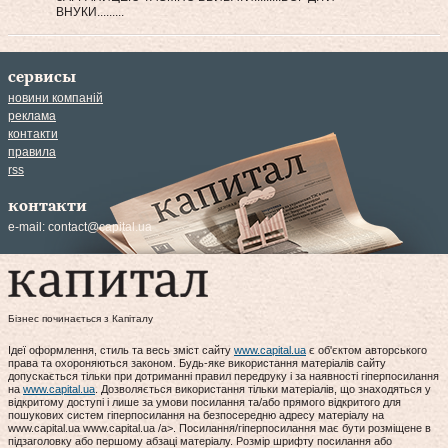
ВНУКИ.........
сервисы
новини компаній
реклама
контакти
правила
rss
контакти
e-mail:
contact@capital.ua
Бізнес починається з Капіталу
Ідеї оформлення, стиль та весь зміст сайту
www.capital.ua
є об'єктом авторського
права та охороняються законом. Будь-яке використання матеріалів сайту
допускається тільки при дотриманні правил передруку і за наявності гіперпосилання
на
www.capital.ua
. Дозволяється використання тільки матеріалів, що знаходяться у
відкритому доступі і лише за умови посилання та/або прямого відкритого для
пошукових систем гіперпосилання на безпосередню адресу матеріалу на
www.capital.ua www.capital.ua /a>. Посилання/гіперпосилання має бути розміщене в
підзаголовку або першому абзаці матеріалу. Розмір шрифту посилання або