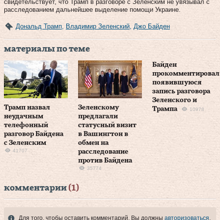
свидетельствует, что Трамп в разговоре с Зеленским не увязывал с
расследованием дальнейшее выделение помощи Украине.
Дональд Трамп
,
Владимир Зеленский
,
Джо Байден
материалы по теме
Байден
прокомментировал
появившуюся
запись разговора
Зеленского и
Трамп назвал
Зеленскому
Трампа
10978
неудачным
предлагали
телефонный
статусный визит
разговор Байдена
в Вашингтон в
с Зеленским
обмен на
41707
расследование
против Байдена
35774
комментарии
(1)
Для того, чтобы оставить комментарий, Вы должны
авторизоваться
.