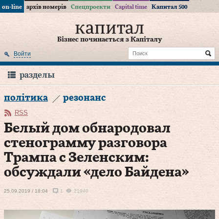
on-line
архів номерів
Спецпроекти
Capital time
Капитал 500
Бізнес починається з Капіталу
Войти
разделы
політика
резонанс
RSS
Белый дом обнародовал
стенограмму разговора
Трампа с Зеленским:
обсуждали «дело Байдена»
25.09.2019 / 18:04
1
21940