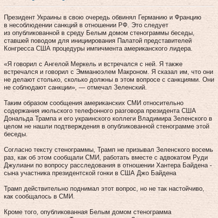
Президент Украины в свою очередь обвинял Германию и Францию
в несоблюдении санкций в отношении РФ. Это следует
из опубликованной в среду Белым домом стенограммы беседы,
ставшей поводом для инициирования Палатой представителей
Конгресса США процедуры импичмента американского лидера.
«Я говорил с Ангелой Меркель и встречался с ней. Я также
встречался и говорил с Эмманюэлем Макроном. Я сказал им, что они
не делают столько, сколько должны в этом вопросе с санкциями. Они
не соблюдают санкции», — отмечал Зеленский.
Таким образом сообщения американских СМИ относительно
содержания июльского телефонного разговора президента США
Дональда Трампа и его украинского коллеги Владимира Зеленского в
целом не нашли подтверждения в опубликованной стенограмме этой
беседы.
Согласно тексту стенограммы, Трамп не призывал Зеленского восемь
раз, как об этом сообщали СМИ, работать вместе с адвокатом Руди
Джулиани по вопросу расследования в отношении Хантера Байдена -
сына участника президентской гонки в США Джо Байдена
Трамп действительно поднимал этот вопрос, но не так настойчиво,
как сообщалось в СМИ.
Кроме того, опубликованная Белым домом стенограмма