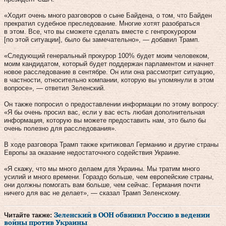
«Ходит очень много разговоров о сыне Байдена, о том, что Байден
прекратил судебное преследование. Многие хотят разобраться
в этом. Все, что вы сможете сделать вместе с генпрокурором
[по этой ситуации], было бы замечательно», — добавил Трамп.
«Следующий генеральный прокурор 100% будет моим человеком,
моим кандидатом, который будет поддержан парламентом и начнет
новое расследование в сентябре. Он или она рассмотрит ситуацию,
в частности, относительно компании, которую вы упомянули в этом
вопросе», — ответил Зеленский.
Он также попросил о предоставлении информации по этому вопросу:
«Я бы очень просил вас, если у вас есть любая дополнительная
информация, которую вы можете предоставить нам, это было бы
очень полезно для расследования».
В ходе разговора Трамп также критиковал Германию и другие страны
Европы за оказание недостаточного содействия Украине.
«Я скажу, что мы много делаем для Украины. Мы тратим много
усилий и много времени. Гораздо больше, чем европейские страны,
они должны помогать вам больше, чем сейчас. Германия почти
ничего для вас не делает», — сказал Трамп Зеленскому.
Читайте также:
Зеленский в ООН обвинил Россию в ведении
войны против Украины