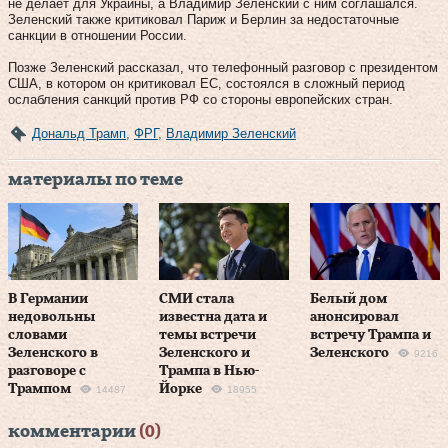
не делает для Украины, а Владимир Зеленский с ним соглашался.
Зеленский также критиковал Париж и Берлин за недостаточные
санкции в отношении России.
Позже Зеленский рассказал, что телефонный разговор с президентом
США, в котором он критиковал ЕС, состоялся в сложный период
ослабления санкций против РФ со стороны европейских стран.
Дональд Трамп
,
ФРГ
,
Владимир Зеленский
материалы по теме
В Германии
СМИ стала
Белый дом
недовольны
известна дата и
анонсировал
словами
темы встречи
встречу Трампа и
Зеленского в
Зеленского и
Зеленского
9216
разговоре с
Трампа в Нью-
Трампом
Йорке
14487
18955
комментарии
(0)