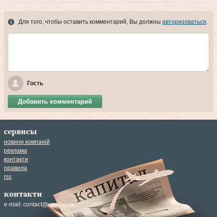
Для того, чтобы оставить комментарий, Вы должны
авторизоваться
.
Гость
Добавить комментарий
сервисы
новини компаній
реклама
контакти
правила
rss
контакти
e-mail:
contact@capital.ua