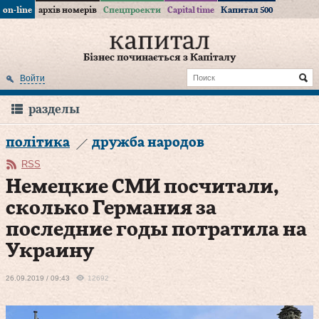
on-line
архів номерів
Спецпроекти
Capital time
Капитал 500
Бізнес починається з Капіталу
Войти
разделы
політика
дружба народов
RSS
Немецкие СМИ посчитали,
сколько Германия за
последние годы потратила на
Украину
26.09.2019 / 09:43
12692