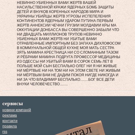
НЕВИННО УБИЕННЫХ ВАМИ ЖЕРТВ ВАШЕЙ
НАСИЛЬСТВЕННОЙ КРАЖИ ЯДЕРНЫХ БОМБ ЗАЩИТЫ
ДЕТЕЙ И ВНУКОВ КОРЕННЫХ НАРОДОВ МИРА И
УКРАИНЫ УБИЙЦЫ ЖЕРТВ УГРОЗЫ ИСПЕПЕЛЕНИЯ
КОНТИНЕНТОВ ЯДЕРНЫМ УДАРОМ ПУТИНА ПЕРВЫМ
ЖЕРТВ АННЕКСИИ ЧЕЧНИ ГРУЗИИ МОЛДАВИИ КРЫ МА
ОККУПАЦИИ ДОНБАССА ВЫ СОВЕРШЕННО ЗАБЫЛИ ЧТО
НИ ДВАДЦАТЬ МИЛЛИОНОВ ТРУПОВ НЕВИННО
УБИЕННЫХ ВАМИ ЖЕРТВ НИ УБИТЫЕ ВАМИ
ОТРАВЛЕННЫЕ ИМПОРТНЫМ БЕЗ ЗАПАХА ДИХЛОФОСОМ
В КОММУНАЛЬНОЙ ОБЩЕЙ КУХНЕ МОЯ МАТЬ СЕСТРА
ЗЯТЬ МАМИНА КРЕСТНИЦА НИ СО СЛОМАННЫМ ТАЗОМ
И РЁБРАМИ МАМИНА ПОДРУГА ПРОФЕССОР МЕДИЦИНЫ
ИЗ ОДЕССЫ НИ УБИТЫЙ ВАМИ В СОРОК СЕМЬ ЛЕТ В
ПОЛЬШЕ МОЙ СЫН БЕСПАЛЬКО ОЛЕГ НИ Я НИ ЖИВЫЕ
НИ МЁРТВЫЕ НИ НА ТОМ НИ НА ЭТОМ СВЕТЕ НИ ЖИВЫМ
НИ МЁРТВЫМ ВАМ НЕ ДАДИМ ПОКОЯ НИГДЕ НИКОГДА И
НИ ЗА ЧТО ВЛАДИМИР БЕСПАЛЬКО.........БОГ ВСЕ ДЕТИ
ВНУКИ ЧЕЛОВЕЧЕСТВО.........
сервисы
новини компаній
реклама
контакти
правила
rss