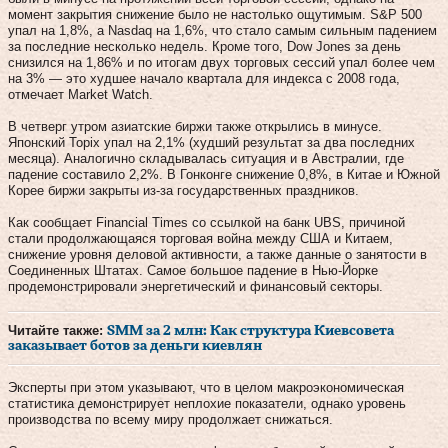
момент закрытия снижение было не настолько ощутимым. S&P 500
упал на 1,8%, а Nasdaq на 1,6%, что стало самым сильным падением
за последние несколько недель. Кроме того, Dow Jones за день
снизился на 1,86% и по итогам двух торговых сессий упал более чем
на 3% — это худшее начало квартала для индекса с 2008 года,
отмечает Market Watch.
В четверг утром азиатские биржи также открылись в минусе.
Японский Topix упал на 2,1% (худший результат за два последних
месяца). Аналогично складывалась ситуация и в Австралии, где
падение составило 2,2%. В Гонконге снижение 0,8%, в Китае и Южной
Корее биржи закрыты из-за государственных праздников.
Как сообщает Financial Times со ссылкой на банк UBS, причиной
стали продолжающаяся торговая война между США и Китаем,
снижение уровня деловой активности, а также данные о занятости в
Соединенных Штатах. Самое большое падение в Нью-Йорке
продемонстрировали энергетический и финансовый секторы.
Читайте также:
SMM за 2 млн: Как структура Киевсовета
заказывает ботов за деньги киевлян
Эксперты при этом указывают, что в целом макроэкономическая
статистика демонстрирует неплохие показатели, однако уровень
производства по всему миру продолжает снижаться.