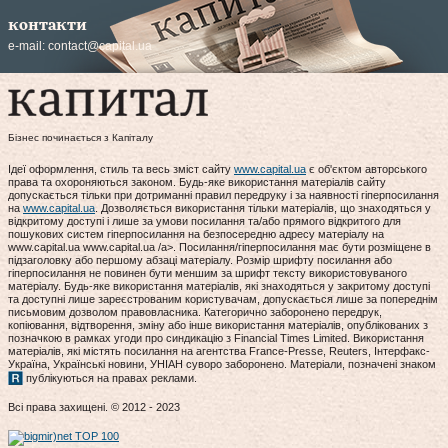
контакти
e-mail:
contact@capital.ua
Бізнес починається з Капіталу
Ідеї оформлення, стиль та весь зміст сайту
www.capital.ua
є об'єктом авторського
права та охороняються законом. Будь-яке використання матеріалів сайту
допускається тільки при дотриманні правил передруку і за наявності гіперпосилання
на
www.capital.ua
. Дозволяється використання тільки матеріалів, що знаходяться у
відкритому доступі і лише за умови посилання та/або прямого відкритого для
пошукових систем гіперпосилання на безпосередню адресу матеріалу на
www.capital.ua www.capital.ua /a>. Посилання/гіперпосилання має бути розміщене в
підзаголовку або першому абзаці матеріалу. Розмір шрифту посилання або
гіперпосилання не повинен бути меншим за шрифт тексту використовуваного
матеріалу. Будь-яке використання матеріалів, які знаходяться у закритому доступі
та доступні лише зареєстрованим користувачам, допускається лише за попереднім
письмовим дозволом правовласника. Категорично заборонено передрук,
копіювання, відтворення, зміну або інше використання матеріалів, опублікованих з
позначкою в рамках угоди про синдикацію з Financial Times Limited. Використання
матеріалів, які містять посилання на агентства France-Presse, Reuters, Інтерфакс-
Україна, Українські новини, УНІАН суворо заборонено. Матеріали, позначені знаком
публікуються на правах реклами.
Всі права захищені. © 2012 - 2023