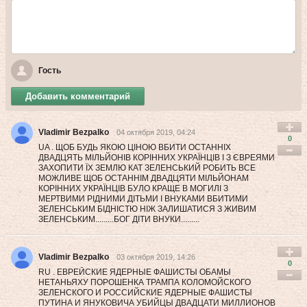
Гость
Добавить комментарий
Vladimir Bezpalko
04 октября 2019, 04:24
0
UA . ЩОБ БУДЬ ЯКОЮ ЦІНОЮ ВБИТИ ОСТАННІХ
ДВАДЦЯТЬ МІЛЬЙОНІВ КОРІННИХ УКРАЇНЦІВ І З ЄВРЕЯМИ
ЗАХОПИТИ ЇХ ЗЕМЛЮ КАТ ЗЕЛЕНСЬКИЙ РОБИТЬ ВСЕ
МОЖЛИВЕ ЩОБ ОСТАННІМ ДВАДЦЯТИ МІЛЬЙОНАМ
КОРІННИХ УКРАЇНЦІВ БУЛО КРАЩЕ В МОГИЛІ З
МЕРТВИМИ РІДНИМИ ДІТЬМИ І ВНУКАМИ ВБИТИМИ
ЗЕЛЕНСЬКИМ БІДНІСТЮ НІЖ ЗАЛИШАТИСЯ З ЖИВИМ
ЗЕЛЕНСЬКИМ.........БОГ ДІТИ ВНУКИ.........
Vladimir Bezpalko
03 октября 2019, 14:26
0
RU . ЕВРЕЙСКИЕ ЯДЕРНЫЕ ФАШИСТЫ ОБАМЫ
НЕТАНЬЯХУ ПОРОШЕНКА ТРАМПА КОЛОМОЙСКОГО
ЗЕЛЕНСКОГО И РОССИЙСКИЕ ЯДЕРНЫЕ ФАШИСТЫ
ПУТИНА И ЯНУКОВИЧА УБИЙЦЫ ДВАДЦАТИ МИЛЛИОНОВ