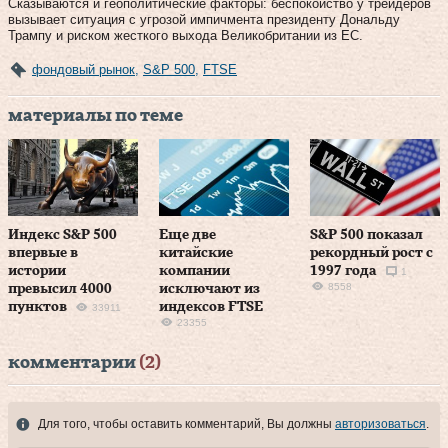
Сказываются и геополитические факторы: беспокойство у трейдеров
вызывает ситуация с угрозой импичмента президенту Дональду
Трампу и риском жесткого выхода Великобритании из ЕС.
фондовый рынок
,
S&P 500
,
FTSE
материалы по теме
Индекс S&P 500
Еще две
S&P 500 показал
впервые в
китайские
рекордный рост с
истории
компании
1997 года
1
8558
превысил 4000
исключают из
пунктов
индексов FTSE
33911
23355
комментарии
(2)
Для того, чтобы оставить комментарий, Вы должны
авторизоваться
.