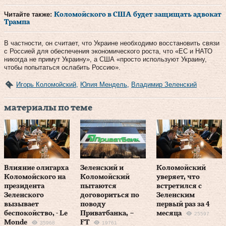
Читайте также:
Коломойского в США будет защищать адвокат
Трампа
В частности, он считает, что Украине необходимо восстановить связи
с Россией для обеспечения экономического роста, что «ЕС и НАТО
никогда не примут Украину», а США «просто используют Украину,
чтобы попытаться ослабить Россию».
Игорь Коломойский
,
Юлия Мендель
,
Владимир Зеленский
материалы по теме
Влияние олигарха
Зеленский и
Коломойский
Коломойского на
Коломойский
уверяет, что
президента
пытаются
встретился с
Зеленского
договориться по
Зеленским
вызывает
поводу
первый раз за 4
беспокойство, - Le
Приватбанка, –
месяца
25597
Monde
FT
35968
19761