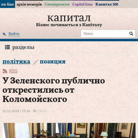
on-line
архів номерів
Спецпроекти
Capital time
Капитал 500
Бізнес починається з Капіталу
Войти
разделы
політика
позиция
RSS
У Зеленского публично
открестились от
Коломойского
15.11.2019 / 15:14
19121