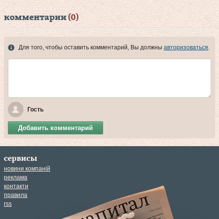
комментарии
(0)
Для того, чтобы оставить комментарий, Вы должны
авторизоваться
.
Гость
Добавить комментарий
сервисы
новини компаній
реклама
контакти
правила
rss