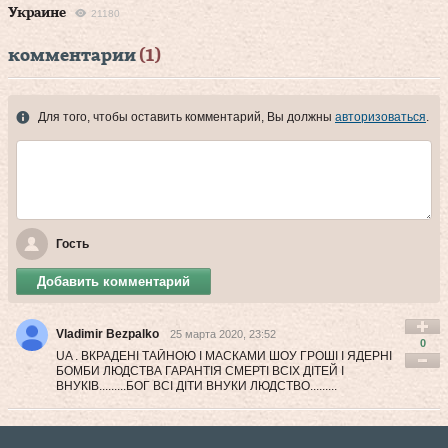
Украине
21180
комментарии
(1)
Для того, чтобы оставить комментарий, Вы должны
авторизоваться
.
Гость
Добавить комментарий
Vladimir Bezpalko
25 марта 2020, 23:52
0
UA . ВКРАДЕНІ ТАЙНОЮ І МАСКАМИ ШОУ ГРОШІ І ЯДЕРНІ
БОМБИ ЛЮДСТВА ГАРАНТІЯ СМЕРТІ ВСІХ ДІТЕЙ І
ВНУКІВ.........БОГ ВСІ ДІТИ ВНУКИ ЛЮДСТВО.........