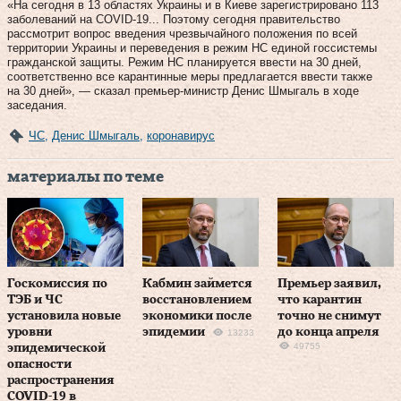
«На сегодня в 13 областях Украины и в Киеве зарегистрировано 113
заболеваний на СOVID-19... Поэтому сегодня правительство
рассмотрит вопрос введения чрезвычайного положения по всей
территории Украины и переведения в режим НС единой госсистемы
гражданской защиты. Режим НС планируется ввести на 30 дней,
соответственно все карантинные меры предлагается ввести также
на 30 дней», — сказал премьер-министр Денис Шмыгаль в ходе
заседания.
ЧС
,
Денис Шмыгаль
,
коронавирус
материалы по теме
Госкомиссия по
Кабмин займется
Премьер заявил,
ТЭБ и ЧС
восстановлением
что карантин
установила новые
экономики после
точно не снимут
уровни
эпидемии
до конца апреля
13233
49755
эпидемической
опасности
распространения
COVID-19 в