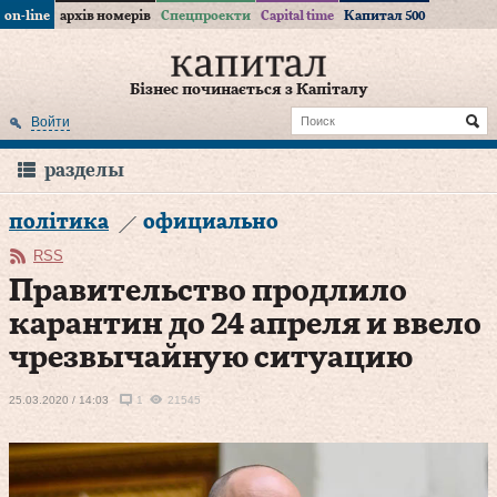
on-line
архів номерів
Спецпроекти
Capital time
Капитал 500
Бізнес починається з Капіталу
Войти
разделы
політика
официально
RSS
Правительство продлило
карантин до 24 апреля и ввело
чрезвычайную ситуацию
25.03.2020 / 14:03
1
21545