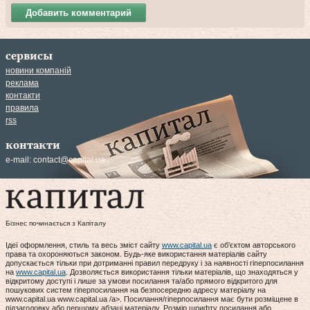
Добавить комментарий
сервисы
новини компаній
реклама
контакти
правила
rss
контакти
e-mail:
contact@capital.ua
Бізнес починається з Капіталу
Ідеї оформлення, стиль та весь зміст сайту
www.capital.ua
є об'єктом авторського
права та охороняються законом. Будь-яке використання матеріалів сайту
допускається тільки при дотриманні правил передруку і за наявності гіперпосилання
на
www.capital.ua
. Дозволяється використання тільки матеріалів, що знаходяться у
відкритому доступі і лише за умови посилання та/або прямого відкритого для
пошукових систем гіперпосилання на безпосередню адресу матеріалу на
www.capital.ua www.capital.ua /a>. Посилання/гіперпосилання має бути розміщене в
підзаголовку або першому абзаці матеріалу. Розмір шрифту посилання або