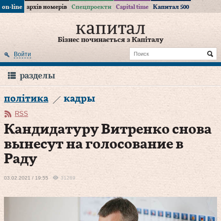
on-line
архів номерів
Спецпроекти
Capital time
Капитал 500
Бізнес починається з Капіталу
Войти
разделы
політика
кадры
RSS
Кандидатуру Витренко снова
вынесут на голосование в
Раду
03.02.2021 / 19:55
31289