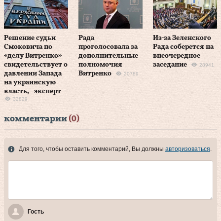
Решение судьи
Рада
Из-за Зеленского
Смоковича по
проголосовала за
Рада соберется на
«делу Витренко»
дополнительные
внеочередное
свидетельствует о
полномочия
заседание
28941
давлении Запада
Витренко
20789
на украинскую
власть, - эксперт
32829
комментарии
(0)
Для того, чтобы оставить комментарий, Вы должны
авторизоваться
.
Гость