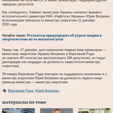
назначение не получается, и значит нужна будет поддержка других
народных депутатов.
Как сообщалось, Кабинет министров Украины назначил бывшего
исполнительного директора НАК «Нафтогаз Украины» Юрия Витренко
исполняющим обязанности министра энергетики 21 декабря
2020 года.
Читайте также:
Регулятор предупредил об угрозе аварии в
энергосистеме из-за нехватки угля
Перед тем, 17 декабря, для назначения первым вице-премьером —
министром энергетики Украины Витренко в Верховной Раде
не хватило 40 голосов (за проголосовало 186 депутатов), он подал
декларацию как кандидат на должность заместителя министра
энергетики.
28 января Верховная Рада повторно не поддержала назначение и.о.
министра энергетики Юрия Витренко на должность первого вице-
премьер-министра — министра энергетики.
Верховная Рада
,
Юрий Витренко
материалы по теме