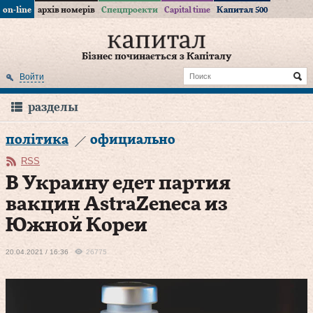
on-line
архів номерів
Спецпроекти
Capital time
Капитал 500
Бізнес починається з Капіталу
Войти
разделы
політика
официально
RSS
В Украину едет партия
вакцин AstraZeneca из
Южной Кореи
20.04.2021 / 16:36
26775