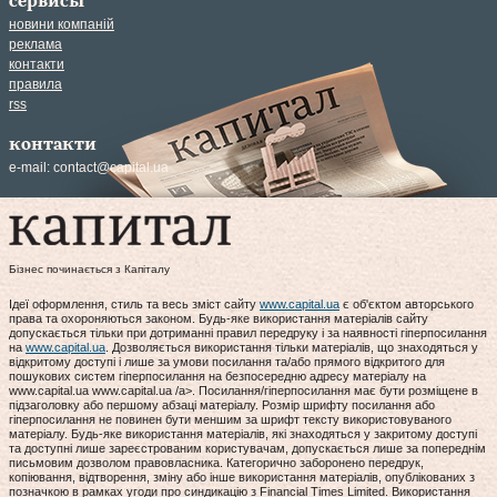
сервисы
новини компаній
реклама
контакти
правила
rss
контакти
e-mail:
contact@capital.ua
Бізнес починається з Капіталу
Ідеї оформлення, стиль та весь зміст сайту
www.capital.ua
є об'єктом авторського
права та охороняються законом. Будь-яке використання матеріалів сайту
допускається тільки при дотриманні правил передруку і за наявності гіперпосилання
на
www.capital.ua
. Дозволяється використання тільки матеріалів, що знаходяться у
відкритому доступі і лише за умови посилання та/або прямого відкритого для
пошукових систем гіперпосилання на безпосередню адресу матеріалу на
www.capital.ua www.capital.ua /a>. Посилання/гіперпосилання має бути розміщене в
підзаголовку або першому абзаці матеріалу. Розмір шрифту посилання або
гіперпосилання не повинен бути меншим за шрифт тексту використовуваного
матеріалу. Будь-яке використання матеріалів, які знаходяться у закритому доступі
та доступні лише зареєстрованим користувачам, допускається лише за попереднім
письмовим дозволом правовласника. Категорично заборонено передрук,
копіювання, відтворення, зміну або інше використання матеріалів, опублікованих з
позначкою в рамках угоди про синдикацію з Financial Times Limited. Використання