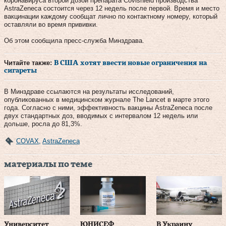
коронавируса второй дозой препарата Covishield производства
AstraZeneca состоится через 12 недель после первой. Время и место
вакцинации каждому сообщат лично по контактному номеру, который
оставляли во время прививки.
Об этом сообщила пресс-служба Минздрава.
Читайте также:
В США хотят ввести новые ограничения на
сигареты
В Минздраве ссылаются на результаты исследований,
опубликованных в медицинском журнале The Lancet в марте этого
года. Согласно с ними, эффективность вакцины AstraZeneca после
двух стандартных доз, вводимых с интервалом 12 недель или
дольше, росла до 81,3%.
COVAX
,
AstraZeneca
материалы по теме
Университет
ЮНИСЕФ
В Украину