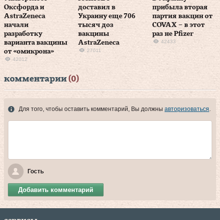
Оксфорда и
доставил в
прибыла вторая
AstraZeneca
Украину еще 706
партия вакцин от
начали
тысяч доз
COVAX – в этот
разработку
вакцины
раз не Pfizer
42433
варианта вакцины
AstraZeneca
27011
от «омикрона»
42012
комментарии
(0)
Для того, чтобы оставить комментарий, Вы должны
авторизоваться
.
Гость
Добавить комментарий