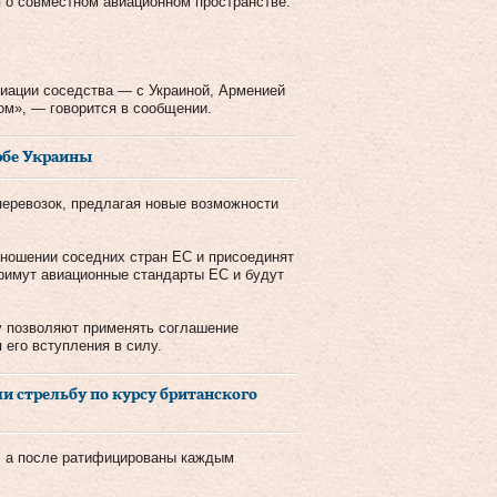
 о совместном авиационном пространстве.
виации соседства — с Украиной, Арменией
ом», — говорится в сообщении.
ербе Украины
перевозок, предлагая новые возможности
тношении соседних стран ЕС и присоединят
примут авиационные стандарты ЕС и будут
.
ру позволяют применять соглашение
его вступления в силу.
и стрельбу по курсу британского
а, а после ратифицированы каждым