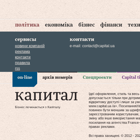
політика
економіка
бізнес
фінанси
техн
сервисы
контакти
новини компаній
e-mail:
contact@capital.ua
реклама
контакти
правила
rss
on-line
архів номерів
Спецпроекти
Capital 
Ідеї оформлення, стиль та весь
допускається тільки при дотрим
відкритому доступі і лише за у
www.capital.ua /a>. Посилання/
Бізнес починається з Капіталу
повинен бути меншим за шрифт т
зареєстрованим користувачам, 
зміну або інше використання мат
посилання на агентства France-
правах реклами.
Всі права захищені. © 2012 - 20