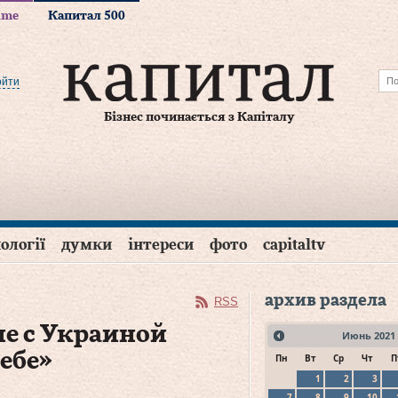
time
Капитал 500
ойти
Бізнес починається з Капіталу
ології
думки
інтереси
фото
capitaltv
архив раздела
RSS
ие с Украиной
Июнь
2021
ебе»
Пн
Вт
Ср
Чт
П
1
2
3
7
8
9
10