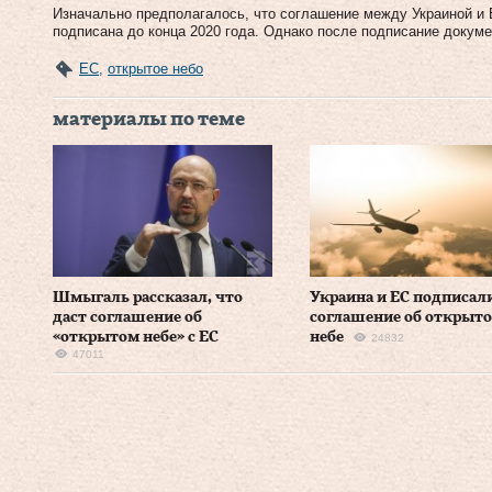
Изначально предполагалось, что соглашение между Украиной и 
подписана до конца 2020 года. Однако после подписание докуме
ЕС
,
открытое небо
материалы по теме
Шмыгаль рассказал, что
Украина и ЕС подписал
даст соглашение об
соглашение об открыт
«открытом небе» с ЕС
небе
24832
47011