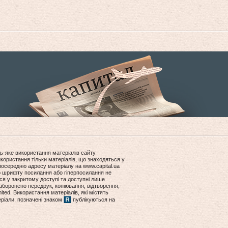
ь-яке використання матеріалів сайту
користання тільки матеріалів, що знаходяться у
посередню адресу матеріалу на www.capital.ua
ір шрифту посилання або гіперпосилання не
ся у закритому доступі та доступні лише
боронено передрук, копіювання, відтворення,
ited. Використання матеріалів, які містять
еріали, позначені знаком
публікуються на