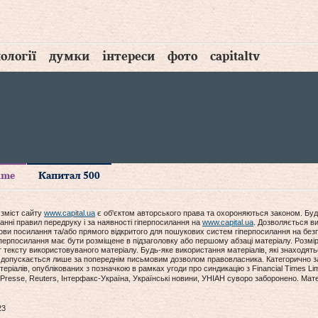
ології
думки
інтереси
фото
capitaltv
time
Капитал 500
 зміст сайту
www.capital.ua
є об'єктом авторського права та охороняються законом. Буд
анні правил передруку і за наявності гіперпосилання на
www.capital.ua
. Дозволяється ви
мови посилання та/або прямого відкритого для пошукових систем гіперпосилання на без
гіперпосилання має бути розміщене в підзаголовку або першому абзаці матеріалу. Розм
ексту використовуваного матеріалу. Будь-яке використання матеріалів, які знаходять
допускається лише за попереднім письмовим дозволом правовласника. Категорично за
еріалів, опублікованих з позначкою в рамках угоди про синдикацію з Financial Times Lim
Presse, Reuters, Інтерфакс-Україна, Українські новини, УНІАН суворо заборонено. Мат
23