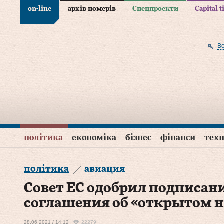
on-line
архів номерів
Спецпроекти
Capital 
В
політика
економіка
бізнес
фінанси
техн
політика
авиация
Совет ЕС одобрил подписан
соглашения об «открытом н
28.06.2021 / 14:12
22279