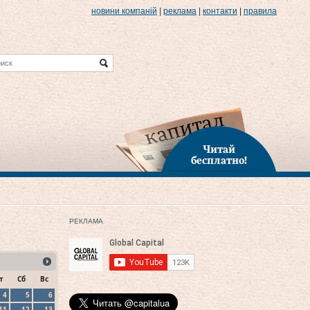
новини компаній
|
реклама
|
контакти
|
правила
Читай
бесплатно!
РЕКЛАМА
т
Сб
Вс
4
5
6
11
12
13