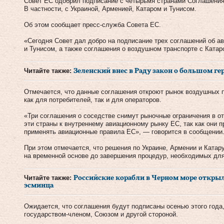
Совет ЕС одобрил подписание с четырьмя странами Соглашения
В частности, с Украиной, Арменией, Катаром и Тунисом.
Об этом сообщает пресс-служба Совета ЕС.
«Сегодня Совет дал добро на подписание трех соглашений об а
и Тунисом, а также соглашения о воздушном транспорте с Катар
Читайте также:
Зеленский внес в Раду закон о большом г
Отмечается, что данные соглашения откроют рынок воздушных 
как для потребителей, так и для операторов.
«Три соглашения о соседстве снимут рыночные ограничения в о
эти страны к внутреннему авиационному рынку ЕС, так как они 
применять авиационные правила ЕС», — говорится в сообщении
При этом отмечается, что решения по Украине, Армении и Ката
на временной основе до завершения процедур, необходимых для 
Читайте также:
Российские корабли в Черном море открыл
эсминца
Ожидается, что соглашения будут подписаны осенью этого год
государством-членом, Союзом и другой стороной.