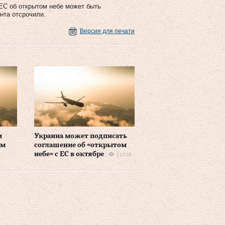
ЕС об открытом небе может быть
нта отсрочили.
Версия для печати
и
Украина может подписать
ом
соглашение об «открытом
небе» с ЕС в октябре
21078