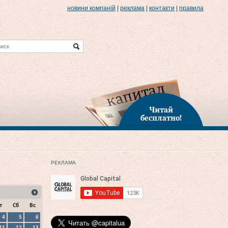
новини компаній
|
реклама
|
контакти
|
правила
Читай
бесплатно!
РЕКЛАМА
т
Сб
Вс
4
5
6
11
12
13