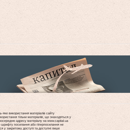
ь-яке використання матеріалів сайту
користання тільки матеріалів, що знаходяться у
посередню адресу матеріалу на www.capital.ua
ір шрифту посилання або гіперпосилання не
ся у закритому доступі та доступні лише