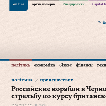
on-line
архів номерів
Спецпроекти
Capital 
В
політика
економіка
бізнес
фінанси
техн
політика
происшествие
Российские корабли в Черн
стрельбу по курсу британс
23.06.2021 / 15:01
26688