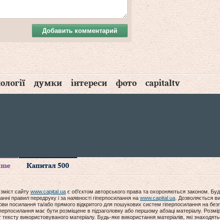
Добавить комментарий
ології
думки
інтереси
фото
capitaltv
time
Капитал 500
 зміст сайту
www.capital.ua
є об'єктом авторського права та охороняються законом. Буд
анні правил передруку і за наявності гіперпосилання на
www.capital.ua
. Дозволяється ви
мови посилання та/або прямого відкритого для пошукових систем гіперпосилання на без
гіперпосилання має бути розміщене в підзаголовку або першому абзаці матеріалу. Розм
ексту використовуваного матеріалу. Будь-яке використання матеріалів, які знаходять