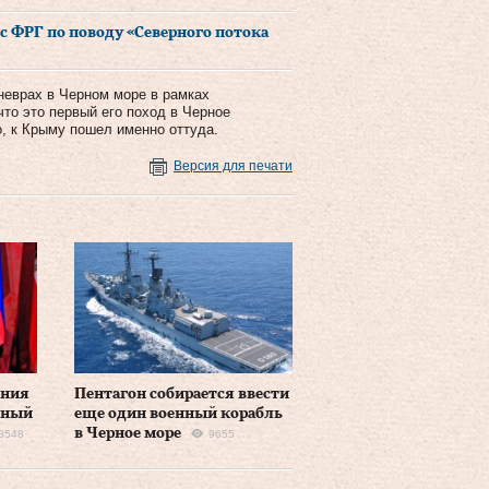
с ФРГ по поводу «Северного потока
аневрах в Черном море в рамках
то это первый его поход в Черное
о, к Крыму пошел именно оттуда.
Версия для печати
ания
Пентагон собирается ввести
нный
еще один военный корабль
в Черное море
8548
9655