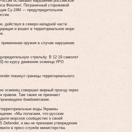
России остановил нарушение российской
ыса Фиолент. Пограничный сторожевой
вщик Су-24М — предупредительное
ссии.
и, действуя в северо-западной части
дерации и вошел в территориальное море
е.
о применении оружия в случае нарушения
дупредительную стрельбу. В 12:19 самолет
0) по курсу движения эсминца УРО
ender покинул границы территориального
 ее эсминец совершал мирный проход через
м правом. Там также не признают
 произведено бомбометание.
 территориальные воды Украины
щении. «Мы полагаем, что русские
едили морское сообщество о своей
S Defender, и мы не признаем утверждение
явили в пресс-службе министерства.