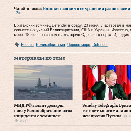
Читайте также:
Блинкен заявил о сохранении разногласий 
−2»
Британский эсминец Defender в среду, 23 июня, участвовал в м
совместных учений Великобритании, США и Украины. Известно, ч
море. 18 июня он зашел в акваторию Одесского порта. И, видим
Россия
,
Великобритания
,
Черное море
,
Defender
материалы по теме
МИД РФ заявит демарш
Sunday Telegraph: Брит
послу Великобритании из-за
готовит многомиллио
инцидента с эсминцем
иск против Путина
1
30087