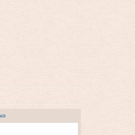
ься
.