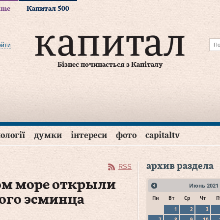
time
Капитал 500
ойти
Бізнес починається з Капіталу
ології
думки
інтереси
фото
capitaltv
архив раздела
RSS
ом море открыли
Июнь
2021
кого эсминца
Пн
Вт
Ср
Чт
П
1
2
3
7
8
9
10