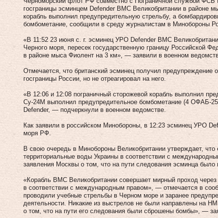
Черноморский флот РФ совместно с Пограничной службой ФСБ 
госграницы эсминцем Defender ВМС Великобритании в районе м
корабль выполнил предупредительную стрельбу, а бомбардиро
бомбометание, сообщили в среду журналистам в Минобороны Ро
«В 11:52 23 июня с. г. эсминец УРО Defender ВМС Великобритани
Черного моря, пересек государственную границу Российской Фе
в районе мыса Фиолент на 3 км», — заявили в военном ведомств
Отмечается, что британский эсминец получил предупреждение 
госграницы России, но не отреагировал на него.
«В 12:06 и 12:08 пограничный сторожевой корабль выполнил пре
Су-24М выполнил предупредительное бомбометание (4 ОФАБ-25
Defender, — подчеркнули в военном ведомстве.
Как заявили в российском Минобороны, в 12:23 эсминец УРО Def
моря РФ.
В свою очередь в Минобороны Великобритании утверждает, что
территориальные воды Украины в соответствии с международны
заявления Москвы о том, что на пути следования эсминца было
«Корабль ВМС Великобритании совершает мирный проход через
в соответствии с международным правом», — отмечается в сооб
проводили учебные стрельбы в Черном море и заранее предупр
деятельности. Никакие из выстрелов не были направлены на HM
о том, что на пути его следования были сброшены бомбы», — за