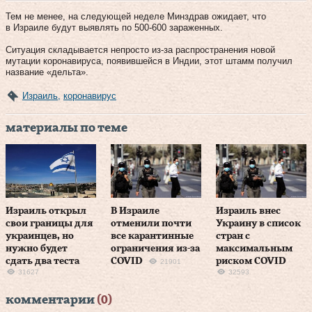
Тем не менее, на следующей неделе Минздрав ожидает, что
в Израиле будут выявлять по 500-600 зараженных.
Ситуация складывается непросто из-за распространения новой
мутации коронавируса, появившейся в Индии, этот штамм получил
название «дельта».
Израиль
,
коронавирус
материалы по теме
Израиль открыл
В Израиле
Израиль внес
свои границы для
отменили почти
Украину в список
украинцев, но
все карантинные
стран с
нужно будет
ограничения из-за
максимальным
сдать два теста
COVID
риском COVID
21901
31627
32593
комментарии
(0)