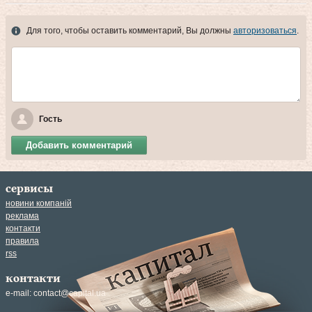
Для того, чтобы оставить комментарий, Вы должны
авторизоваться
.
Гость
Добавить комментарий
сервисы
новини компаній
реклама
контакти
правила
rss
контакти
e-mail:
contact@capital.ua