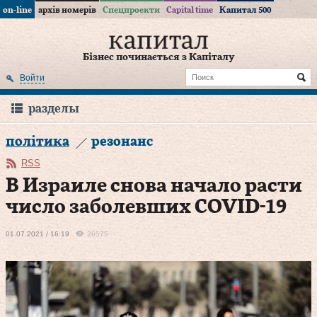
on-line
архів номерів
Спецпроекти
Capital time
Капитал 500
Бізнес починається з Капіталу
Войти
разделы
політика
резонанс
RSS
В Израиле снова начало расти
число заболевших COVID-19
01.07.2021 / 16:19
26575