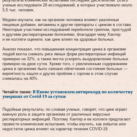
результаты клинических испытаний последних десятилетий. Всего
ученые исследовали 28 исследований, в которых участвовало около
5,5 тыс. человек.
Медики изучали, как на организм человека влияют различные
пищевые добавки, витамины и другие препараты с цинком в составе.
Некоторые участники исследований переболели гриппом, простудой
и другими респираторными болезнями, благодаря чему Хантер
и ее коллеги оценили, как цинк влиял на здоровье больных.
Анализ показал, что повышенная концентрация цинка в организме
людей могла снижать риск явных форм респираторных инфекций
примерно на 32%, а также могла ускорять выздоровление больных
примерно на двое суток. Кроме того, с увеличенным содержанием
цинка в организме было связано облегчения состояния больных —
вероятность кашля и других проблем с горлом в этом случае
снижалась на 40%.
Читайте также:
В Киеве установлен антирекорд по количеству
умерших от Covid-19 за сутки
Подобные результаты, по словам ученых, говорят, что цинк играет
важную роль в защите организма от различных вирусных
респираторных инфекций. Поэтому Хантер и ее коллеги предлагают
провести клинические испытания, чтобы изучить, как избыток или
недостаток цинка влияет на характер течения COVID-19.