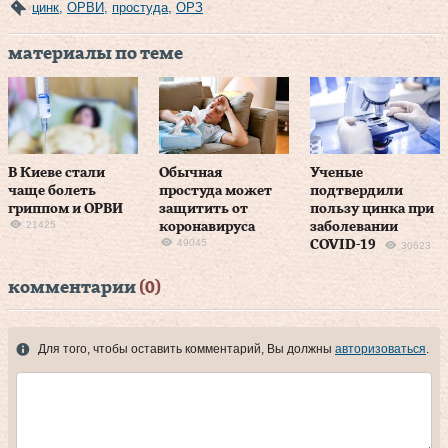
цинк
,
ОРВИ
,
простуда
,
ОРЗ
материалы по теме
В Киеве стали
Обычная
Ученые
чаще болеть
простуда может
подтвердили
гриппом и ОРВИ
защитить от
пользу цинка при
21425
коронавируса
заболевании
49045
COVID-19
30623
комментарии
(0)
Для того, чтобы оставить комментарий, Вы должны
авторизоваться
.