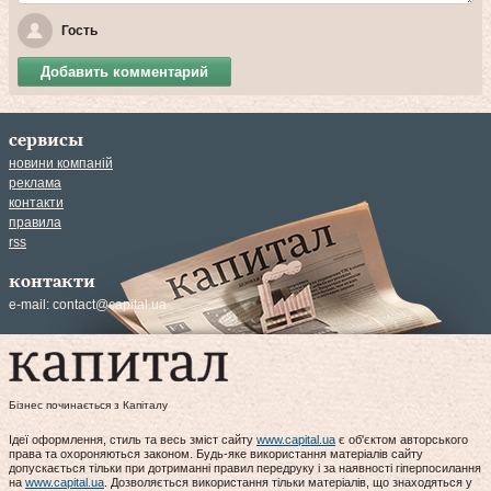
Гость
Добавить комментарий
сервисы
новини компаній
реклама
контакти
правила
rss
контакти
e-mail:
contact@capital.ua
Бізнес починається з Капіталу
Ідеї оформлення, стиль та весь зміст сайту
www.capital.ua
є об'єктом авторського
права та охороняються законом. Будь-яке використання матеріалів сайту
допускається тільки при дотриманні правил передруку і за наявності гіперпосилання
на
www.capital.ua
. Дозволяється використання тільки матеріалів, що знаходяться у