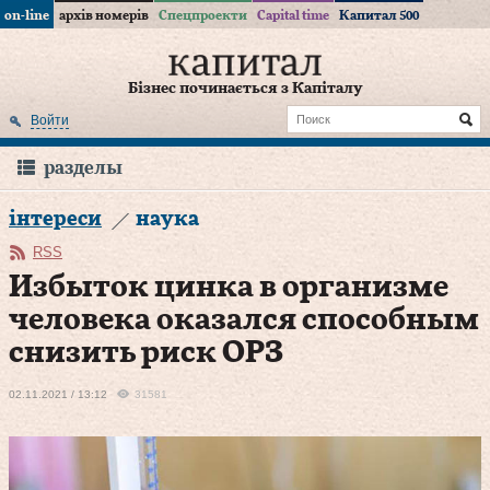
on-line
архів номерів
Спецпроекти
Capital time
Капитал 500
Бізнес починається з Капіталу
Войти
разделы
інтереси
наука
RSS
Избыток цинка в организме
человека оказался способным
снизить риск ОРЗ
02.11.2021 / 13:12
31581