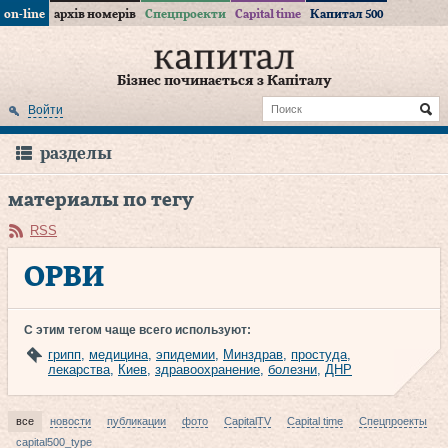
on-line
архів номерів
Спецпроекти
Capital time
Капитал 500
Бізнес починається з Капіталу
Войти
разделы
материалы по тегу
RSS
ОРВИ
С этим тегом чаще всего используют:
грипп
,
медицина
,
эпидемии
,
Минздрав
,
простуда
,
лекарства
,
Киев
,
здравоохранение
,
болезни
,
ДНР
все
новости
публикации
фото
CapitalTV
Capital time
Спецпроекты
capital500_type