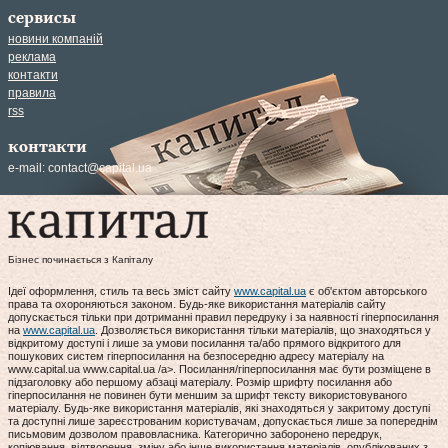
сервисы
новини компаній
реклама
контакти
правила
rss
контакти
e-mail:
contact@capital.ua
Бізнес починається з Капіталу
Ідеї оформлення, стиль та весь зміст сайту
www.capital.ua
є об'єктом авторського
права та охороняються законом. Будь-яке використання матеріалів сайту
допускається тільки при дотриманні правил передруку і за наявності гіперпосилання
на
www.capital.ua
. Дозволяється використання тільки матеріалів, що знаходяться у
відкритому доступі і лише за умови посилання та/або прямого відкритого для
пошукових систем гіперпосилання на безпосередню адресу матеріалу на
www.capital.ua www.capital.ua /a>. Посилання/гіперпосилання має бути розміщене в
підзаголовку або першому абзаці матеріалу. Розмір шрифту посилання або
гіперпосилання не повинен бути меншим за шрифт тексту використовуваного
матеріалу. Будь-яке використання матеріалів, які знаходяться у закритому доступі
та доступні лише зареєстрованим користувачам, допускається лише за попереднім
письмовим дозволом правовласника. Категорично заборонено передрук,
копіювання, відтворення, зміну або інше використання матеріалів, опублікованих з