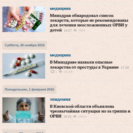
медицина
Минздрав обнародовал список
лекарств, которые не рекомендованы
для лечения неосложненных ОРВИ у
детей
14:27
7866
Суббота, 26 ноября 2016
медицина
В Минздраве назвали опасные
лекарства от простуды в Украине
17:19
1
18129
Понедельник, 1 февраля 2016
эпидемия
В Киевской области объявлена
чрезвычайная ситуация из-за гриппа и
ОРВИ
19:24
15914