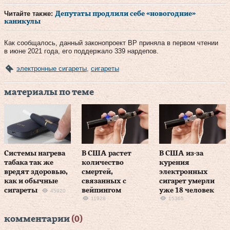
Читайте также:
Депутаты продлили себе «новогодние»
каникулы
Как сообщалось, данный законопроект ВР приняла в первом чтении
в июне 2021 года, его поддержало 339 нардепов.
электронные сигареты
,
сигареты
материалы по теме
Системы нагрева
В США растет
В США из-за
табака так же
количество
курения
вредят здоровью,
смертей,
электронных
как и обычные
связанных с
сигарет умерли
сигареты
вейпингом
уже 18 человек
45920
11928
15365
комментарии
(0)