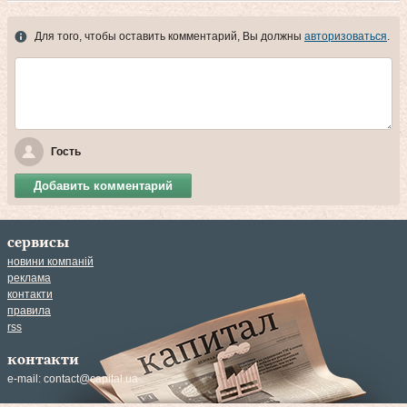
Для того, чтобы оставить комментарий, Вы должны
авторизоваться
.
Гость
Добавить комментарий
сервисы
новини компаній
реклама
контакти
правила
rss
контакти
e-mail:
contact@capital.ua