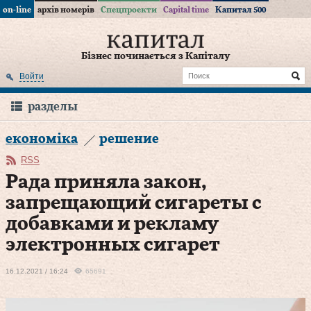
on-line
архів номерів
Спецпроекти
Capital time
Капитал 500
Бізнес починається з Капіталу
Войти
разделы
економіка
решение
RSS
Рада приняла закон,
запрещающий сигареты с
добавками и рекламу
электронных сигарет
16.12.2021 / 16:24
65691