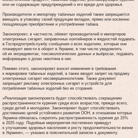
или не содержащих предупреждений о его вреде для здоровья.
Производителю и импортеру табачных изделий также запрещается
вмещать в упаковку своей продукции вкладки, прямо или косвенно
поощряющие приобретение и употребление табака.
Законопроект, в частности, обяжет производителей и импортеров
электронных сигарет, заправочных контейнеров и жидкостей подавать
в Госпродпотребслужбу сообщения о всех изделиях, которые они
планируют ввести в оборот в Украине, в том числе уведомлять
об их ингредиентах, токсикологических данных и выбросах, подавать
информацию о дозах никотина в них.
Помимо этого, законопроект вносит изменения в требования
к маркировке табачных изделий, а также вводит запрет на продажу
электронных сигарет несовершеннолетним. Также документ
запрещает рекламу электронных сигарет и устройств для
потребления табачных изделий без их сгорания.
«Реализация законопроекта будет способствовать сокращению
распространенности курения среди всех возрастов, прежде всего,
среди детей и молодежи. Законопроект будет способствовать
достижению целей устойчивого развития ООН, в отношении которых
Украина обязалась сократить распространенность курения до 15%
в 2025 году. Подобные мероприятия постепенно приведут
к улучшению здоровья населения и росту продолжительности жизни
в Украине», — указано в пояснительной записке к документу.