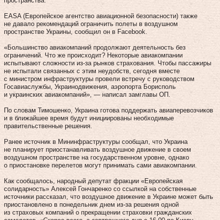
пространства.
EASA (Европейское агентство авиационной безопасности) также
не давало рекомендаций ограничить полеты в воздушном
пространстве Украины, сообщил он в Facebook.
«Большинство авиакомпаний продолжают деятельность без
ограничений. Что же происходит? Некоторые авиакомпании
испытывают сложности из-за рынков страхования. Чтобы пассажиры
не испытали связанных с этим неудобств, сегодня вместе
с министром инфраструктуры провели встречу с руководством
Госавиаслужбы, Украинодвижения, аэропорта Борисполь
и украинских авиакомпаний», — написал замглавы ОП.
По словам Тимошенко, Украина готова поддержать авиаперевозчиков
и в ближайшее время будут инициированы необходимые
правительственные решения.
Ранее источник в Мининфраструктуры сообщал, что Украина
не планирует приостанавливать воздушное движение в своем
воздушном пространстве на государственном уровне, однако
о приостановке перелетов могут принимать сами авиакомпании.
Как сообщалось, народный депутат фракции «Европейская
солидарность» Алексей Гончаренко со ссылкой на собственные
источники рассказал, что воздушное движение в Украине может быть
приостановлено в понедельник днем из-за решения одной
из страховых компаний о прекращении страховки гражданских