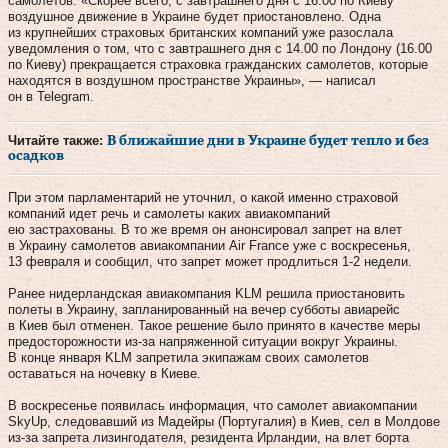
самолетов. «Скорее всего, с завтрашнего дня с 16.00 по Киеву
воздушное движение в Украине будет приостановлено. Одна
из крупнейших страховых британских компаний уже разослала
уведомления о том, что с завтрашнего дня с 14.00 по Лондону (16.00
по Киеву) прекращается страховка гражданских самолетов, которые
находятся в воздушном пространстве Украины», — написал
он в Telegram.
Читайте также:
В ближайшие дни в Украине будет тепло и без
осадков
При этом парламентарий не уточнил, о какой именно страховой
компаний идет речь и самолеты каких авиакомпаний
ею застрахованы. В то же время он анонсировал запрет на влет
в Украину самолетов авиакомпании Air France уже с воскресенья,
13 февраля и сообщил, что запрет может продлиться 1-2 недели.
Ранее нидерландская авиакомпания KLM решила приостановить
полеты в Украину, запланированный на вечер субботы авиарейс
в Киев был отменен. Такое решение было принято в качестве меры
предосторожности из-за напряженной ситуации вокруг Украины.
В конце января KLM запретила экипажам своих самолетов
оставаться на ночевку в Киеве.
В воскресенье появилась информация, что самолет авиакомпании
SkyUp, следовавший из Мадейры (Португалия) в Киев, сел в Молдове
из-за запрета лизингодателя, резидента Ирландии, на влет борта