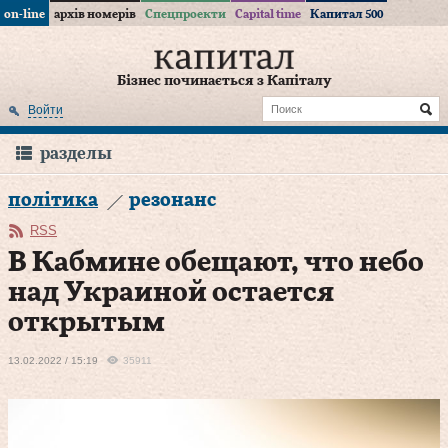
on-line
архів номерів
Спецпроекти
Capital time
Капитал 500
Бізнес починається з Капіталу
Войти
разделы
політика
резонанс
RSS
В Кабмине обещают, что небо
над Украиной остается
открытым
13.02.2022 / 15:19
35911