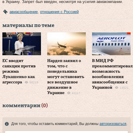
в Украину. Запрет был введен, несмотря на усилия авиакомпании.
авиасообщение
,
отношения с Россией
материалы по теме
ЕС вводит
Нардеп заявил о
В МИД РФ
санкции против
том, что с
прокомментировал
режима
понедельника
возможность
Лукашенко как
могут остановить
возобновления
агрессора
все воздушное
авиасообщения с
99218
движение в
Украиной
14621
Украине
41117
комментарии
(0)
Для того, чтобы оставить комментарий, Вы должны
авторизоваться
.