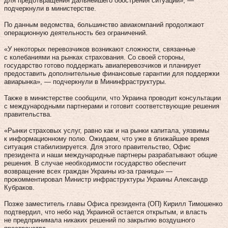
для предотвращения дальнейшего обострения ситуации», —
подчеркнули в министерстве.
По данным ведомства, большинство авиакомпаний продолжают
операционную деятельность без ограничений.
«У некоторых перевозчиков возникают сложности, связанные
с колебаниями на рынках страхования. Со своей стороны,
государство готово поддержать авиаперевозчиков и планирует
предоставить дополнительные финансовые гарантии для поддержки
авиарынка», — подчеркнули в Мининфраструктуры.
Также в министерстве сообщили, что Украина проводит консультации
с международными партнерами и готовит соответствующие решения
правительства.
«Рынки страховых услуг, равно как и на рынки капитала, уязвимы
к информационному полю. Ожидаем, что уже в ближайшее время
ситуация стабилизируется. Для этого правительство, Офис
президента и наши международные партнеры разрабатывают общие
решения. В случае необходимости государство обеспечит
возвращение всех граждан Украины из-за границы» —
прокомментировал Министр инфраструктуры Украины Александр
Кубраков.
Позже заместитель главы Офиса президента (ОП) Кирилл Тимошенко
подтвердил, что небо над Украиной остается открытым, и власть
не предпринимала никаких решений по закрытию воздушного