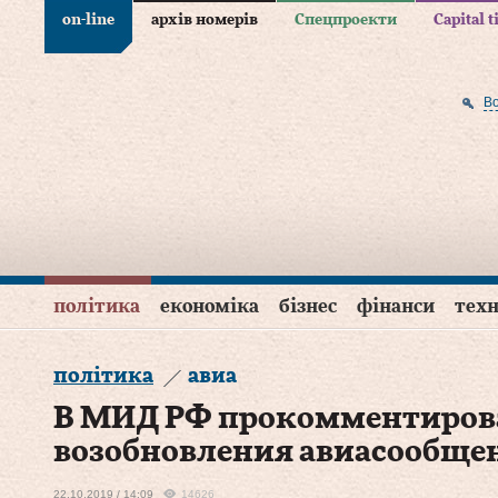
on-line
архів номерів
Спецпроекти
Capital 
В
політика
економіка
бізнес
фінанси
техн
політика
авиа
В МИД РФ прокомментиров
возобновления авиасообще
22.10.2019 / 14:09
14626