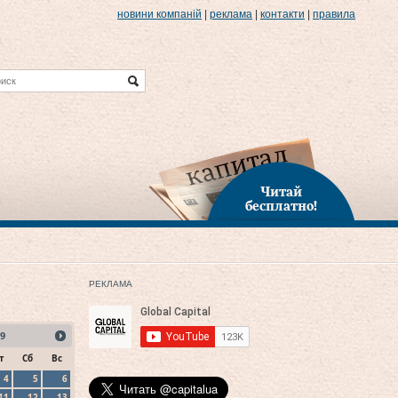
новини компаній
|
реклама
|
контакти
|
правила
Читай
бесплатно!
РЕКЛАМА
9
т
Сб
Вс
4
5
6
11
12
13