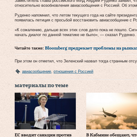
Заместитель главы российского МИД Андрей Руденко заявил, чт
относительно возобновления авиасообщения с Россией. Об это
Руденко напомнил, что летом текущего года на сайте президен
появилась петиция с просьбой восстановить авиасообщение с Р
«К сожалению, дальше всех этих слов дело пока не пошло. Сиг
начать диалог по данной тематике не было», — сказал Руденко.
Читайте также:
Bloomberg предрекает проблемы на рынка
При этом он отметил, что Зеленский назвал тогда странным от
авиасообщение
,
отношения с Россией
материалы по теме
ЕС вводит санкции против
В Кабмине обещают, чт