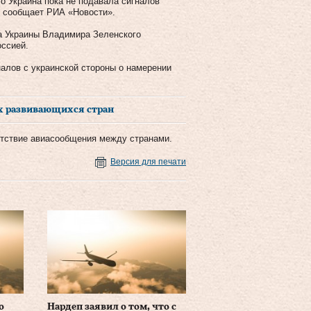
о Украина пока не подавала сигналов
м сообщает РИА «Новости».
та Украины Владимира Зеленского
оссией.
налов с украинской стороны о намерении
х развивающихся стран
сутствие авиасообщения между странами.
Версия для печати
о
Нардеп заявил о том, что с