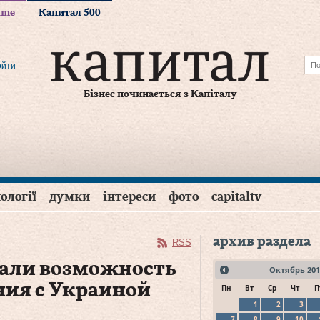
time
Капитал 500
ойти
Бізнес починається з Капіталу
ології
думки
інтереси
фото
capitaltv
архив раздела
RSS
али возможность
Октябрь
201
ния с Украиной
Пн
Вт
Ср
Чт
П
1
2
3
7
8
9
10