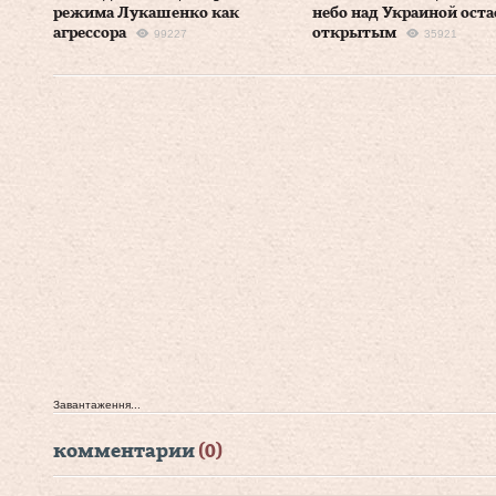
режима Лукашенко как
небо над Украиной оста
агрессора
открытым
99227
35921
Завантаження...
комментарии
(0)