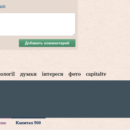
ься
.
Добавить комментарий
ології
думки
інтереси
фото
capitaltv
time
Капитал 500