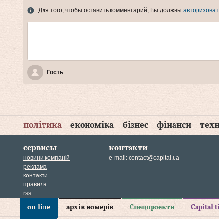
Для того, чтобы оставить комментарий, Вы должны
авторизоват
Гость
політика
економіка
бізнес
фінанси
техн
сервисы
контакти
новини компаній
e-mail:
contact@capital.ua
реклама
контакти
правила
rss
on-line
архів номерів
Спецпроекти
Capital 