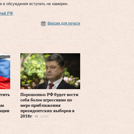
и в обсуждения вступать не намерен.
елей РФ
.
Версия для печати
атить
Порошенко: РФ будет вести
себя более агрессивно по
ам
мере приближения
ации
президентских выборов в
2018г
19498