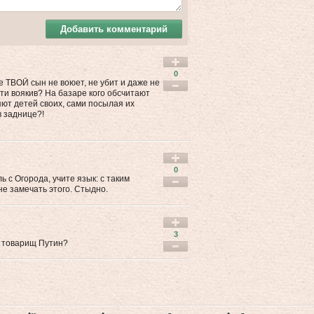
Добавить комментарий
0
же ТВОЙ сын не воюет, не убит и даже не
сти воякив? На базаре кого обсчитают
ряют детей своих, сами посылая их
в заднице?!
0
ь с Огорода, учите язык: с таким
не замечать этого. Стыдно.
3
м товарищ Путин?