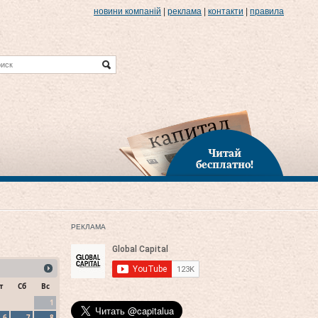
новини компаній
|
реклама
|
контакти
|
правила
Читай
бесплатно!
РЕКЛАМА
т
Сб
Вс
1
6
7
8