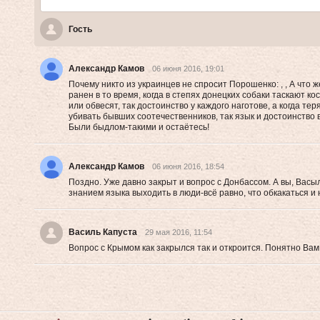
Гость
Александр Камов
06 июня 2016, 19:01
Почему никто из украинцев не спросит Порошенко: , , А что 
ранен в то время, когда в степях донецких собаки таскают ко
или обвесят, так достоинство у каждого наготове, а когда те
убивать бывших соотечественников, так язык и достоинство 
Были быдлом-такими и остаётесь!
Александр Камов
06 июня 2016, 18:54
Поздно. Уже давно закрыт и вопрос с Донбассом. А вы, Васыл
знанием языка выходить в люди-всё равно, что обкакаться и 
Василь Капуста
29 мая 2016, 11:54
Вопрос с Крымом как закрылся так и откроится. Понятно Ва