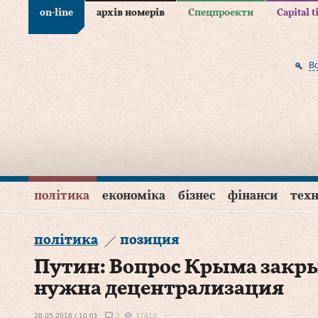
on-line
архів номерів
Спецпроекти
Capital 
В
політика
економіка
бізнес
фінанси
техн
політика
позиция
Путин: Вопрос Крыма закры
нужна децентрализация
28.05.2016 / 10:01
3
37413