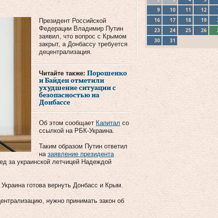
9
10
11
12
16
17
18
19
Президент Российской
Федерации Владимир Путин
23
24
25
26
заявил, что вопрос с Крымом
30
31
закрыт, а Донбассу требуется
децентрализация.
Читайте также:
Порошенко
и Байден отметили
ухудшение ситуации с
безопасностью на
Донбассе
Об этом сообщает
Капитал
со
ссылкой на РБК-Украина.
Таким образом Путин ответил
на
заявление президента
ед за украинской летчицей Надеждой
Украина готова вернуть Донбасс и Крым.
централизацию, нужно принимать закон об