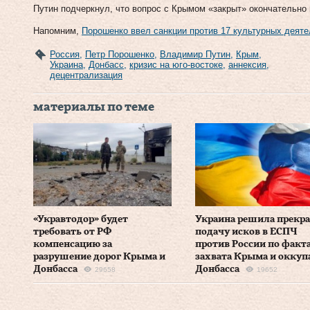
Путин подчеркнул, что вопрос с Крымом «закрыт» окончательно 
Напомним,
Порошенко ввел санкции против 17 культурных деят
Россия
,
Петр Порошенко
,
Владимир Путин
,
Крым
,
Украина
,
Донбасс
,
кризис на юго-востоке
,
аннексия
,
децентрализация
материалы по теме
«Укравтодор» будет
Украина решила прекр
требовать от РФ
подачу исков в ЕСПЧ
компенсацию за
против России по факт
разрушение дорог Крыма и
захвата Крыма и оккуп
Донбасса
Донбасса
29658
19652