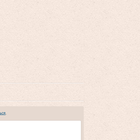
ься
.