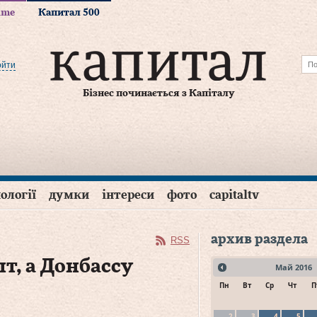
time
Капитал 500
ойти
Бізнес починається з Капіталу
ології
думки
інтереси
фото
capitaltv
архив раздела
RSS
т, а Донбассу
Май
2016
Пн
Вт
Ср
Чт
П
2
3
4
5