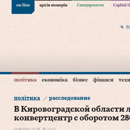
on-line
архів номерів
Спецпроекти
Capital 
В
політика
економіка
бізнес
фінанси
техн
політика
расследование
В Кировоградской области
конвертцентр с оборотом 28
12.08.2016 / 17:36
23859