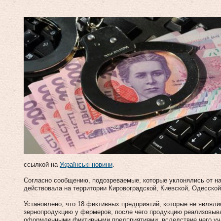
ссылкой на
Українські новини
.
Согласно сообщению, подозреваемые, которые уклонялись от на
действовала на территории Кировоградской, Киевской, Одесской
Установлено, что 18 фиктивных предприятий, которые не являл
зернопродукцию у фермеров, после чего продукцию реализовы
оформленными фиктивными предприятиями, вследствие чего уча