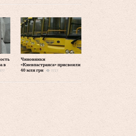
ность
Чиновники
а в
«Киевпастранса» присвоили
40 млн грн
977
7717