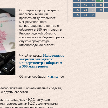
15
16
17
18
22
23
24
25
Сотрудники прокуратуры и
налоговой милиции
29
30
31
прекратили деятельность
межрегионального
конвертационного центра с
оборотом в 280 млн гривен в
Кировоградской области,
говорится в сообщении пресс-
службы прокуратуры
Кировоградской области.
Читайте также:
Налоговики
закрыли очередной
конвертцентр с оборотом
в 300 млн гривен
Об этом сообщает
Капитал
со
логообложения и обналичивания средств,
 и других областей.
ись плательщиками НДС, закупали
вали плательщикам НДС с документами,
стники конвертационного центра на