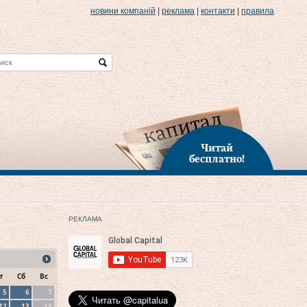
новини компаній
|
реклама
|
контакти
|
правила
Читай
бесплатно!
РЕКЛАМА
т
Сб
Вс
5
6
7
12
13
14