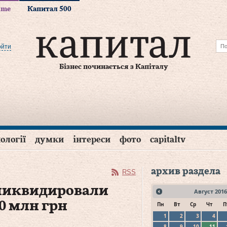
time
Капитал 500
ойти
Бізнес починається з Капіталу
ології
думки
інтереси
фото
capitaltv
архив раздела
RSS
 ликвидировали
Август
2016
0 млн грн
Пн
Вт
Ср
Чт
П
1
2
3
4
8
9
10
11