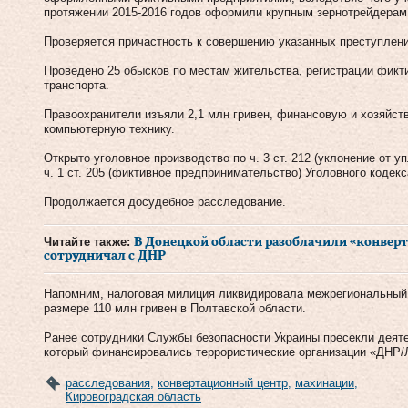
протяжении 2015-2016 годов оформили крупным зернотрейдерам 
Проверяется причастность к совершению указанных преступлени
Проведено 25 обысков по местам жительства, регистрации фик
транспорта.
Правоохранители изъяли 2,1 млн гривен, финансовую и хозяйст
компьютерную технику.
Открыто уголовное производство по ч. 3 ст. 212 (уклонение от у
ч. 1 ст. 205 (фиктивное предпринимательство) Уголовного кодекс
Продолжается досудебное расследование.
Читайте также:
В Донецкой области разоблачили «конверт
сотрудничал с ДНР
Напомним, налоговая милиция ликвидировала межрегиональный 
размере 110 млн гривен в Полтавской области.
Ранее сотрудники Службы безопасности Украины пресекли деяте
который финансировались террористические организации «ДНР/
расследования
,
конвертационный центр
,
махинации
,
Кировоградская область