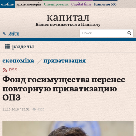
on-line
архів номерів
Спецпроекти
Capital time
Капитал 500
Бізнес починається з Капіталу
Войти
разделы
економіка
приватизация
RSS
Фонд госимущества перенес
повторную приватизацию
ОПЗ
11.10.2016 / 15:51
9325