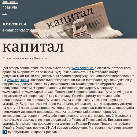
контакти
правила
rss
контакти
e-mail:
contact@capital.ua
Бізнес починається з Капіталу
Ідеї оформлення, стиль та весь зміст сайту
www.capital.ua
є об'єктом авторського
права та охороняються законом. Будь-яке використання матеріалів сайту
допускається тільки при дотриманні правил передруку і за наявності гіперпосилання
на
www.capital.ua
. Дозволяється використання тільки матеріалів, що знаходяться у
відкритому доступі і лише за умови посилання та/або прямого відкритого для
пошукових систем гіперпосилання на безпосередню адресу матеріалу на
www.capital.ua www.capital.ua /a>. Посилання/гіперпосилання має бути розміщене в
підзаголовку або першому абзаці матеріалу. Розмір шрифту посилання або
гіперпосилання не повинен бути меншим за шрифт тексту використовуваного
матеріалу. Будь-яке використання матеріалів, які знаходяться у закритому доступі
та доступні лише зареєстрованим користувачам, допускається лише за попереднім
письмовим дозволом правовласника. Категорично заборонено передрук,
копіювання, відтворення, зміну або інше використання матеріалів, опублікованих з
позначкою в рамках угоди про синдикацію з Financial Times Limited. Використання
матеріалів, які містять посилання на агентства France-Presse, Reuters, Інтерфакс-
Україна, Українські новини, УНІАН суворо заборонено. Матеріали, позначені знаком
публікуються на правах реклами.