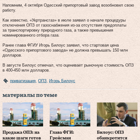
Напомним, 4 октября Одесский припортовый завод возобновил свою
работу.
Как известно, «Укртрансгаз» в июле заявил о начале процедуры
отключения ОПЗ от газоснабжения из-за отсутствия предоплаты
за транспортировку природного газа, а также превышения
номинированного отбора газа.
Ранее глава ФГИУ Игорь Билоус заявил, что стартовая цена
«Одесского припортового завода» не должна превышать 150 млн
долларов.
В августе Билоус отмечал, что оценивает рыночную стоимость ОПЗ
в 400-450 млн долларов.
приватизация
,
ОПЗ
,
Игорь Билоус
материалы по теме
Продажа ОПЗ: на
Глава ФГИ:
Билоус: ОПЗ
какие шаги готов
Гройсман
обанкротится