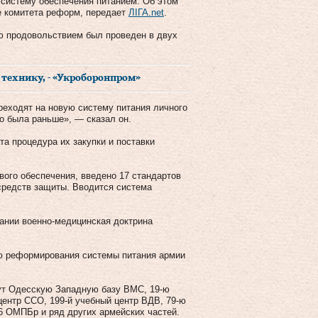
 систему обеспечения питанием. Об этом
е комитета реформ, передает
ЛІГА.net
.
ию продовольствием был проведен в двух
 технику, - «Укроборонпром»
реходят на новую систему питания личного
то была раньше», — сказал он.
та процедура их закупки и поставки
ого обеспечения, введено 17 стандартов
средств защиты. Вводится система
вании военно-медицинская доктрина
ию реформирования системы питания армии
ут Одесскую Западную базу ВМС, 19-ю
центр ССО, 199-й учебный центр ВДВ, 79-ю
6 ОМПБр и ряд других армейских частей.