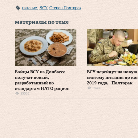
питание
,
ВСУ
,
Степан Полторак
материалы по теме
Бойцы ВСУ на Донбассе
ВСУ перейдут на новую
получат новый,
систему питания до ко
разработанный по
2019 года, - Полторак
25430
стандартам НАТО рацион
35502