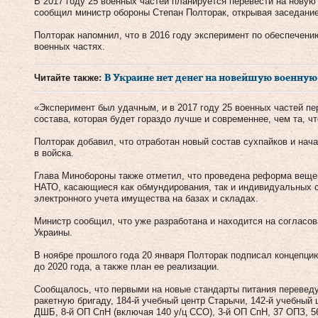
В 2017 году 25 военных частей планируется перевести на новую
сообщил министр обороны Степан Полторак, открывая заседани
Полторак напомнил, что в 2016 году эксперимент по обеспечен
военных частях.
Читайте также:
В Украине нет денег на новейшую военную
«Эксперимент был удачным, и в 2017 году 25 военных частей пе
состава, которая будет гораздо лучше и современнее, чем та, ч
Полторак добавил, что отработан новый состав сухпайков и нача
в войска.
Глава Минобороны также отметил, что проведена реформа вещев
НАТО, касающиеся как обмундирования, так и индивидуальных 
электронного учета имущества на базах и складах.
Министр сообщил, что уже разработана и находится на согласо
Украины.
В ноябре прошлого года 20 января Полторак подписал концепц
до 2020 года, а также план ее реализации.
Сообщалось, что первыми на новые стандарты питания перевед
ракетную бригаду, 184-й учебный центр Старычи, 142-й учебный 
ДШБ, 8-й ОП СпН (включая 140 у/ц ССО), 3-й ОП СпН, 37 ОПЗ, 5