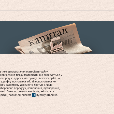
ь-яке використання матеріалів сайту
користання тільки матеріалів, що знаходяться у
посередню адресу матеріалу на www.capital.ua
ір шрифту посилання або гіперпосилання не
ся у закритому доступі та доступні лише
боронено передрук, копіювання, відтворення,
ited. Використання матеріалів, які містять
еріали, позначені знаком
публікуються на