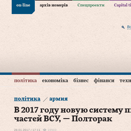
on-line
архів номерів
Спецпроекти
Capital 
В
політика
економіка
бізнес
фінанси
техн
політика
армия
В 2017 году новую систему 
частей ВСУ, — Полторак
26.01.2017 / 17:11
15503