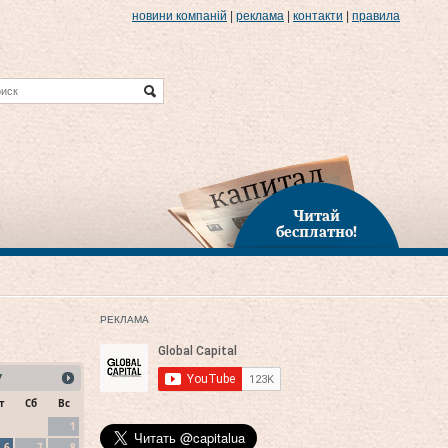
новини компаній
|
реклама
|
контакти
|
правила
Читай
бесплатно!
РЕКЛАМА
7
т
Сб
Вс
1
6
7
8