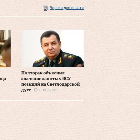
Версия для печати
Полторак объяснил
нца
значение занятых ВСУ
позиций на Светлодарской
дуге
2
32762