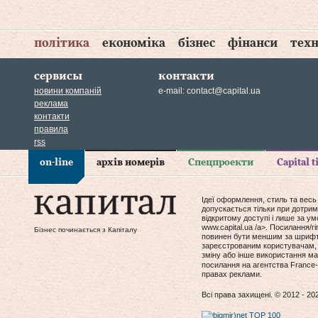
політика
економіка
бізнес
фінанси
техн
сервисы
контакти
новини компаній
e-mail:
contact@capital.ua
реклама
контакти
правила
rss
on-line
архів номерів
Спецпроекти
Capital 
Ідеї оформлення, стиль та весь
допускається тільки при дотрим
відкритому доступі і лише за у
www.capital.ua /a>. Посилання/
Бізнес починається з Капіталу
повинен бути меншим за шрифт т
зареєстрованим користувачам, 
зміну або інше використання мат
посилання на агентства France-
правах реклами.
Всі права захищені. © 2012 - 20