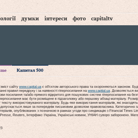
ології
думки
інтереси
фото
capitaltv
time
Капитал 500
 зміст сайту
www.capital.ua
є об'єктом авторського права та охороняються законом. Буд
анні правил передруку і за наявності гіперпосилання на
www.capital.ua
. Дозволяється ви
мови посилання та/або прямого відкритого для пошукових систем гіперпосилання на без
гіперпосилання має бути розміщене в підзаголовку або першому абзаці матеріалу. Розм
ексту використовуваного матеріалу. Будь-яке використання матеріалів, які знаходять
допускається лише за попереднім письмовим дозволом правовласника. Категорично за
еріалів, опублікованих з позначкою в рамках угоди про синдикацію з Financial Times Lim
Presse, Reuters, Інтерфакс-Україна, Українські новини, УНІАН суворо заборонено. Мат
23