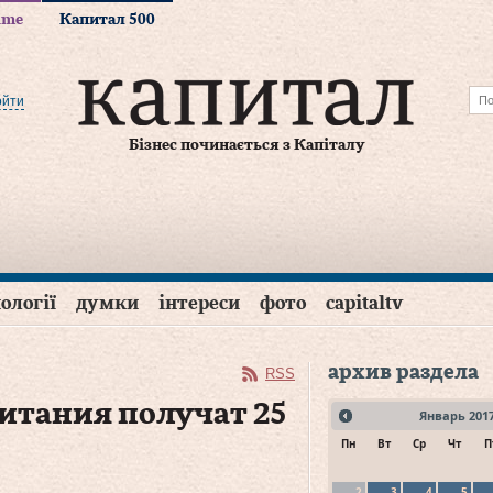
time
Капитал 500
ойти
Бізнес починається з Капіталу
ології
думки
інтереси
фото
capitaltv
архив раздела
RSS
питания получат 25
Январь
201
Пн
Вт
Ср
Чт
П
2
3
4
5