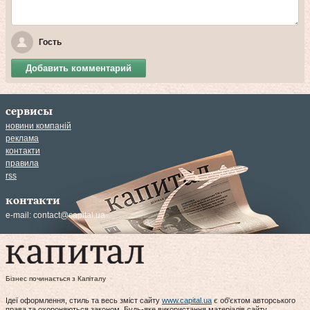
Гость
Добавить комментарий
сервисы
новини компаній
реклама
контакти
правила
rss
контакти
e-mail:
contact@capital.ua
Бізнес починається з Капіталу
Ідеї оформлення, стиль та весь зміст сайту
www.capital.ua
є об'єктом авторського
права та охороняються законом. Будь-яке використання матеріалів сайту