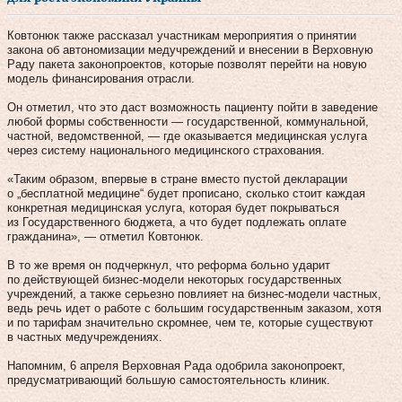
Ковтонюк также рассказал участникам мероприятия о принятии
закона об автономизации медучреждений и внесении в Верховную
Раду пакета законопроектов, которые позволят перейти на новую
модель финансирования отрасли.
Он отметил, что это даст возможность пациенту пойти в заведение
любой формы собственности — государственной, коммунальной,
частной, ведомственной, — где оказывается медицинская услуга
через систему национального медицинского страхования.
«Таким образом, впервые в стране вместо пустой декларации
о „бесплатной медицине“ будет прописано, сколько стоит каждая
конкретная медицинская услуга, которая будет покрываться
из Государственного бюджета, а что будет подлежать оплате
гражданина», — отметил Ковтонюк.
В то же время он подчеркнул, что реформа больно ударит
по действующей бизнес-модели некоторых государственных
учреждений, а также серьезно повлияет на бизнес-модели частных,
ведь речь идет о работе с большим государственным заказом, хотя
и по тарифам значительно скромнее, чем те, которые существуют
в частных медучреждениях.
Напомним, 6 апреля Верховная Рада одобрила законопроект,
предусматривающий большую самостоятельность клиник.