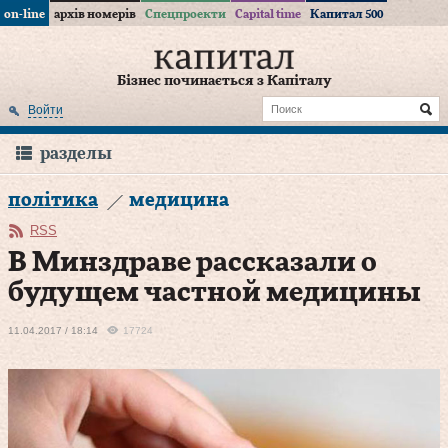
on-line
архів номерів
Спецпроекти
Capital time
Капитал 500
Бізнес починається з Капіталу
Войти
разделы
політика
медицина
RSS
В Минздраве рассказали о
будущем частной медицины
11.04.2017 / 18:14
17724