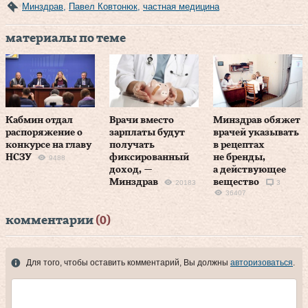
Минздрав
,
Павел Ковтонюк
,
частная медицина
материалы по теме
Кабмин отдал
Врачи вместо
Минздрав обяжет
распоряжение о
зарплаты будут
врачей указывать
конкурсе на главу
получать
в рецептах
НСЗУ
фиксированный
не бренды,
9488
доход, —
а действующее
Минздрав
вещество
20183
3
36407
комментарии
(0)
Для того, чтобы оставить комментарий, Вы должны
авторизоваться
.