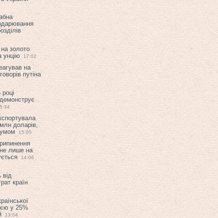
абна
подарювання
озділів
 на золото
а унцію
17:02
еагував на
оворів путіна
 році
 демонструє
5:34
експортувала
млн доларів,
мумом
15:05
припинення
 не лише на
ується
14:06
 від
рат країн
країнської
ією у 25%
й
13:04