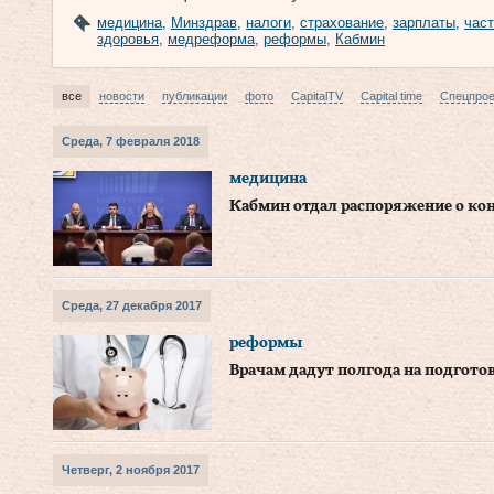
медицина
,
Минздрав
,
налоги
,
страхование
,
зарплаты
,
час
здоровья
,
медреформа
,
реформы
,
Кабмин
все
новости
публикации
фото
CapitalTV
Capital time
Спецпро
Среда, 7 февраля 2018
медицина
Кабмин отдал распоряжение о кон
Среда, 27 декабря 2017
реформы
Врачам дадут полгода на подгото
Четверг, 2 ноября 2017