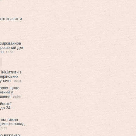
это значит и
изированное
 решений для
ов
15:51
ініціативи з
лерійських
 січні
15:34
ворах щодо
нений у
ішення
15:05
ійської
 до 34
гом тижня
домівки понад
13:35
но важливо