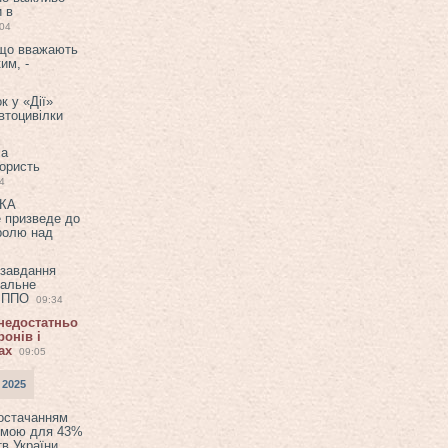
и в
:04
 що вважають
им, -
к у «Дії»
втоцивілки
ла
користь
4
ЕКА
е призведе до
ролю над
 завдання
еальне
в ППО
09:34
 недостатньо
онів і
ах
09:05
 2025
постачанням
емою для 43%
в України