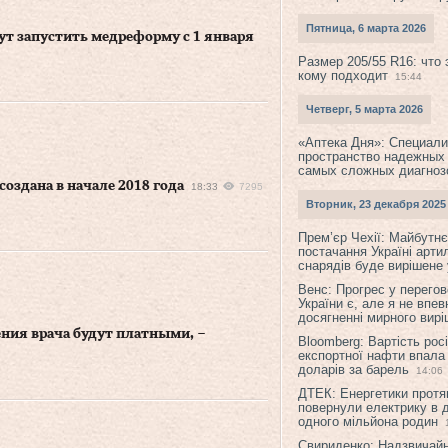
Пятница, 6 марта 2026
ут запустить медреформу с 1 января
Размер 205/55 R16: что 
кому подходит
15:44
Четверг, 5 марта 2026
«Аптека Дня»: Специал
пространство надежных
самых сложных диагноз
оздана в начале 2018 года
18:33
7295
Вторник, 23 декабря 2025
Прем’єр Чехії: Майбутнє 
постачання Україні арти
снарядів буде вирішене у
Венс: Прогрес у перего
України є, але я не впев
досягненні мирного вир
ния врача будут платными, –
Bloomberg: Вартість рос
експортної нафти впала
доларів за барель
14:06
ДТЕК: Енергетики протя
повернули електрику в 
одного мільйона родин
Свириденко: Надзвичай