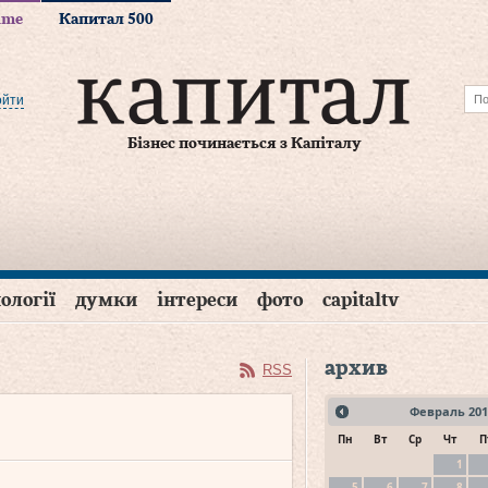
time
Капитал 500
ойти
Бізнес починається з Капіталу
ології
думки
інтереси
фото
capitaltv
архив
RSS
Февраль
201
Пн
Вт
Ср
Чт
П
1
5
6
7
8