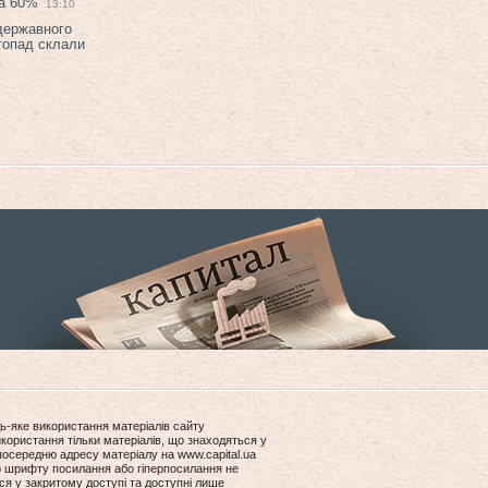
на 60%
13:10
 державного
топад склали
ь-яке використання матеріалів сайту
користання тільки матеріалів, що знаходяться у
посередню адресу матеріалу на www.capital.ua
ір шрифту посилання або гіперпосилання не
ся у закритому доступі та доступні лише