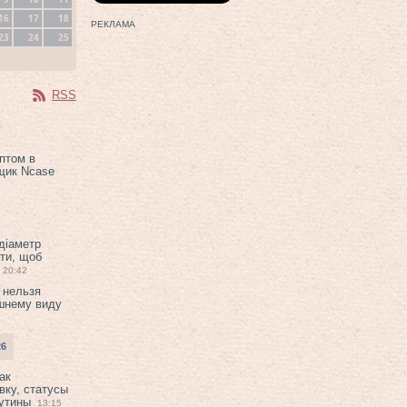
16
17
18
РЕКЛАМА
23
24
25
RSS
птом в
щик Ncase
 діаметр
ти, щоб
20:42
 нельзя
шнему виду
26
ак
вку, статусы
рутины
13:15