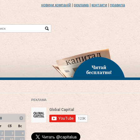
новини компаній
|
реклама
|
контакти
|
правила
Читай
бесплатно!
РЕКЛАМА
8
т
Сб
Вс
2
3
4
9
10
11