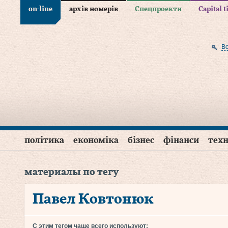
on-line
архів номерів
Спецпроекти
Capital 
В
політика
економіка
бізнес
фінанси
техн
материалы по тегу
Павел Ковтонюк
С этим тегом чаще всего используют: