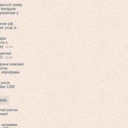
диться знову
 випадків
українців у
орони рф
их угод із
6
ифи
ги з
зу
11:04
авлені
ТО
10:06
ронні компанії
атку
и зброярами
 росія
йже 1200
2025
плектуючих
ракет
а затримки