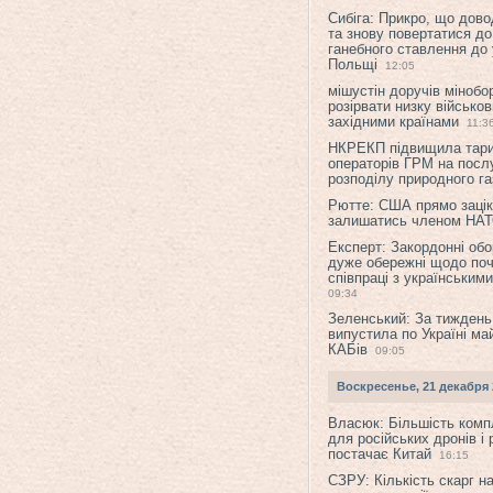
Сибіга: Прикро, що дово
та знову повертатися до
ганебного ставлення до 
Польщі
12:05
мішустін доручів міноб
розірвати низку військов
західними країнами
11:3
НКРЕКП підвищила тар
операторів ГРМ на послу
розподілу природного га
Рютте: США прямо зацік
залишатись членом НА
Експерт: Закордонні обо
дуже обережні щодо поч
співпраці з українським
09:34
Зеленський: За тиждень
випустила по Україні ма
КАБів
09:05
Воскресенье, 21 декабря 
Власюк: Більшість ком
для російських дронів і 
постачає Китай
16:15
СЗРУ: Кількість скарг н