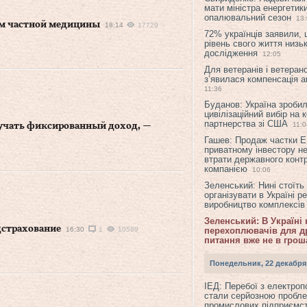
мати міністра енергетик
опалювальний сезон
13
ем частной медицины
18:14
17729
72% українців заявили,
рівень свого життя низьк
дослідження
12:05
Для ветеранів і ветерано
з’явилася компенсація а
11:36
Буданов: Україна зроби
цивілізаційний вибір на 
партнерства зі США
11:0
лучать фиксированный доход, —
Гашев: Продаж частки 
приватному інвестору н
втрати державного конт
компанією
10:06
Зеленський: Нині стоїть
організувати в Україні р
виробництво комплексі
Зеленський: В Україні
дстрахование
16:30
1
10589
перехоплювачів для др
питання вже не в грош
Понедельник, 22 декабря
ІЕД: Перебої з електро
стали серйозною пробл
промислових підприємст