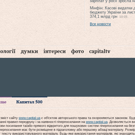
зарплат у росії зросла 
Мінфін: Касові видатки
бюджету України за лис
374,1 млрд грн
10:05
Все новости
ології
думки
інтереси
фото
capitaltv
time
Капитал 500
 зміст сайту
www.capital.ua
є об'єктом авторського права та охороняються законом. Буд
анні правил передруку і за наявності гіперпосилання на
www.capital.ua
. Дозволяється ви
мови посилання та/або прямого відкритого для пошукових систем гіперпосилання на без
гіперпосилання має бути розміщене в підзаголовку або першому абзаці матеріалу. Розм
ексту використовуваного матеріалу. Будь-яке використання матеріалів, які знаходять