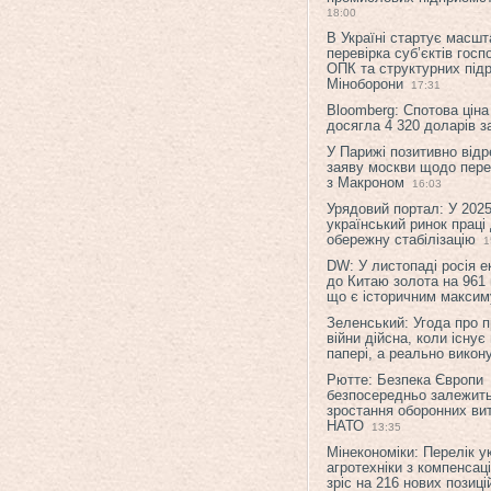
18:00
В Україні стартує масшт
перевірка суб’єктів гос
ОПК та структурних підр
Міноборони
17:31
Bloomberg: Спотова ціна
досягла 4 320 доларів з
У Парижі позитивно відр
заяву москви щодо перег
з Макроном
16:03
Урядовий портал: У 2025
український ринок праці
обережну стабілізацію
1
DW: У листопаді росія 
до Китаю золота на 961 
що є історичним макси
Зеленський: Угода про 
війни дійсна, коли існує
папері, а реально викон
Рютте: Безпека Європи
безпосередньо залежить
зростання оборонних вит
НАТО
13:35
Мінекономіки: Перелік у
агротехніки з компенсац
зріс на 216 нових позиці