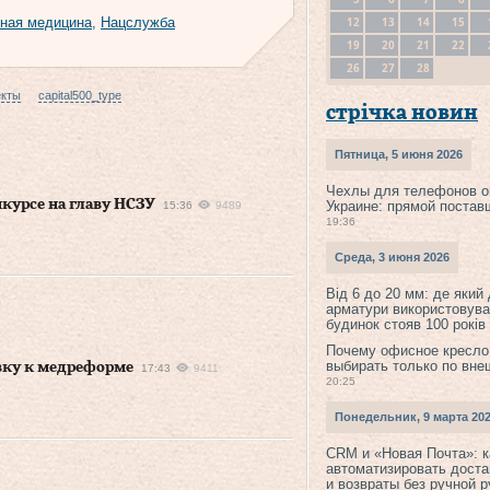
12
13
14
15
тная медицина
,
Нацслужба
19
20
21
22
26
27
28
екты
capital500_type
стрічка новин
Пятница, 5 июня 2026
Чехлы для телефонов о
курсе на главу НСЗУ
Украине: прямой постав
15:36
9489
19:36
Среда, 3 июня 2026
Від 6 до 20 мм: де який
арматури використовува
будинок стояв 100 років
Почему офисное кресло
выбирать только по вне
вку к медреформе
17:43
9411
20:25
Понедельник, 9 марта 20
CRM и «Новая Почта»: к
автоматизировать доста
и возвраты без ручной 