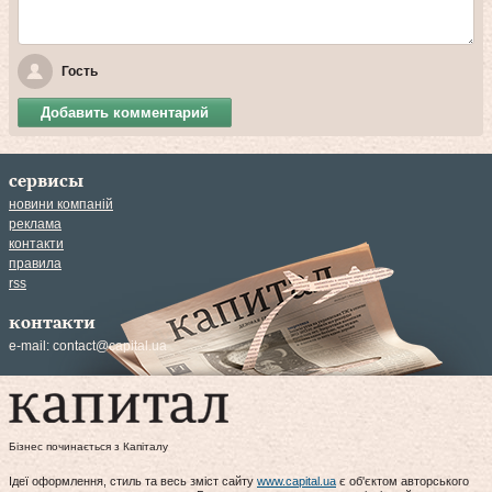
Гость
Добавить комментарий
сервисы
новини компаній
реклама
контакти
правила
rss
контакти
e-mail:
contact@capital.ua
Бізнес починається з Капіталу
Ідеї оформлення, стиль та весь зміст сайту
www.capital.ua
є об'єктом авторського