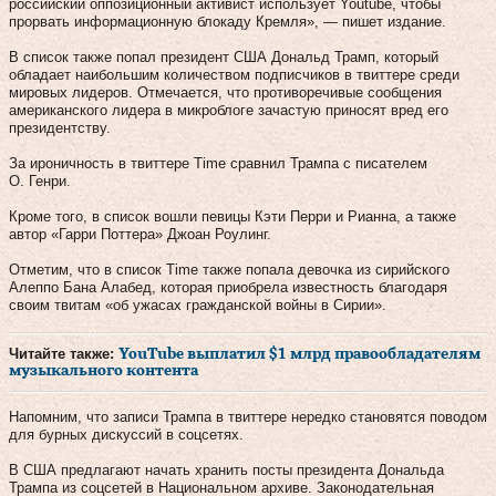
российский оппозиционный активист использует Youtube, чтобы
прорвать информационную блокаду Кремля», — пишет издание.
В список также попал президент США Дональд Трамп, который
обладает наибольшим количеством подписчиков в твиттере среди
мировых лидеров. Отмечается, что противоречивые сообщения
американского лидера в микроблоге зачастую приносят вред его
президентству.
За ироничность в твиттере Time сравнил Трампа с писателем
О. Генри.
Кроме того, в список вошли певицы Кэти Перри и Рианна, а также
автор «Гарри Поттера» Джоан Роулинг.
Отметим, что в список Time также попала девочка из сирийского
Алеппо Бана Алабед, которая приобрела известность благодаря
своим твитам «об ужасах гражданской войны в Сирии».
Читайте также:
YouTube выплатил $1 млрд правообладателям
музыкального контента
Напомним, что записи Трампа в твиттере нередко становятся поводом
для бурных дискуссий в соцсетях.
В США предлагают начать хранить посты президента Дональда
Трампа из соцсетей в Национальном архиве. Законодательная