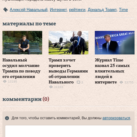
Алексей Навальный
,
Интернет
,
рейтинги
,
Дональд Трамп
,
Time
материалы по теме
Навальный
Трамп хочет
Журнал Time
осудил молчание
проверить
назвал 25 самых
Трампа по поводу
выводы Германии
влиятельных
его отравления
об отравлении
людей в
13195
Навального
интернете
3
33755
11233
комментарии
(0)
Для того, чтобы оставить комментарий, Вы должны
авторизоваться
.