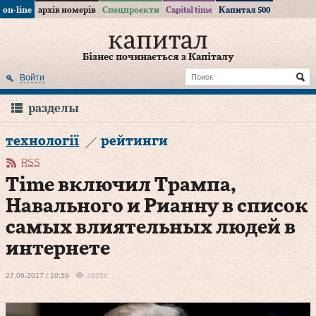
on-line
архів номерів
Спецпроекти
Capital time
Капитал 500
Бізнес починається з Капіталу
Войти
разделы
технології
рейтинги
RSS
Time включил Трампа,
Навального и Рианну в список
самых влиятельных людей в
интернете
27.06.2017 / 10:59
28256