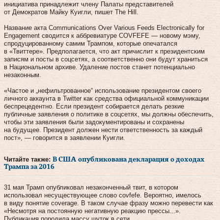
инициатива принадлежит члену Палаты представителей
от Демократов Майку Куигли, пишет The Hill.
Название акта Communications Over Various Feeds Electronically for
Engagement сводится к аббревиатуре COVFEFE — новому мэму,
спродуцированному самим Трампом, которые опечатался
в «Твиттере». Предполагается, что акт причислит к президентским
записям и посты в соцсетях, а соответственно они будут храниться
в Национальном архиве. Удаление постов станет потенциально
незаконным.
«Частое и „нефильтрованное“ использование президентом своего
личного аккаунта в Twitter как средства официальной коммуникации
беспрецедентно. Если президент собирается делать резкие
публичные заявления о политике в соцсетях, мы должны обеспечить,
чтобы эти заявления были задокументированы и сохранены
на будущее. Президент должен нести ответственность за каждый
пост», — говорится в заявлении Куигли.
Читайте также:
В США опубликована декларация о доходах
Трампа за 2016
31 мая Трамп опубликовал незаконченный твит, в котором
использовал несуществующее слово covfefe. Вероятно, имелось
в виду понятие coverage. В таком случае фразу можно перевести как
«Несмотря на постоянную негативную реакцию прессы...».
Публикация породила массу шуток в сети.