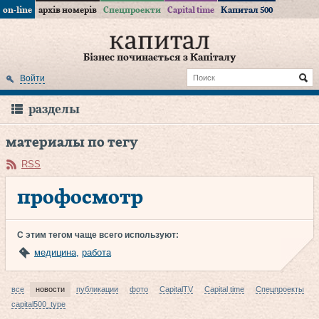
on-line
архів номерів
Спецпроекти
Capital time
Капитал 500
Бізнес починається з Капіталу
Войти
разделы
материалы по тегу
RSS
профосмотр
С этим тегом чаще всего используют:
медицина
,
работа
все
новости
публикации
фото
CapitalTV
Capital time
Спецпроекты
capital500_type