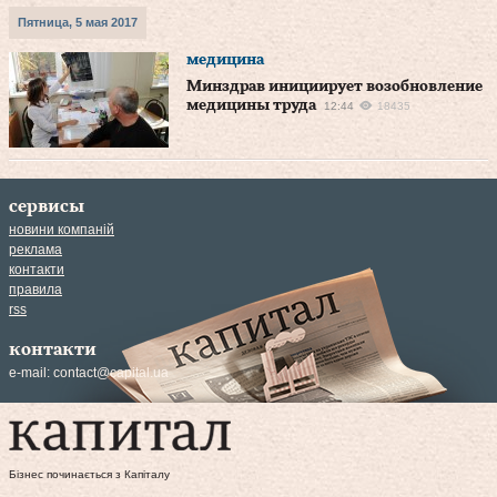
Пятница, 5 мая 2017
медицина
Минздрав инициирует возобновление
медицины труда
12:44
18435
сервисы
новини компаній
реклама
контакти
правила
rss
контакти
e-mail:
contact@capital.ua
Бізнес починається з Капіталу