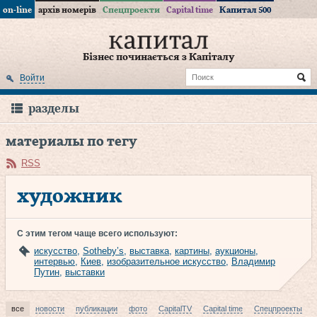
on-line
архів номерів
Спецпроекти
Capital time
Капитал 500
Бізнес починається з Капіталу
Войти
разделы
материалы по тегу
RSS
художник
С этим тегом чаще всего используют:
искусство
,
Sotheby’s
,
выставка
,
картины
,
аукционы
,
интервью
,
Киев
,
изобразительное искусство
,
Владимир
Путин
,
выставки
все
новости
публикации
фото
CapitalTV
Capital time
Спецпроекты