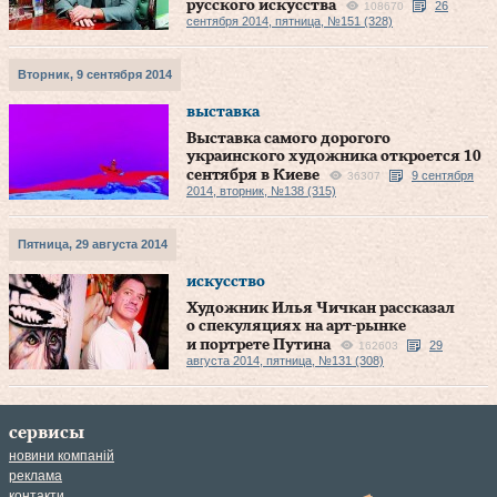
русского искусства
26
108670
сентября 2014, пятница, №151 (328)
Вторник, 9 сентября 2014
выставка
Выставка самого дорогого
украинского художника откроется 10
сентября в Киеве
9 сентября
36307
2014, вторник, №138 (315)
Пятница, 29 августа 2014
искусство
Художник Илья Чичкан рассказал
о спекуляциях на арт-рынке
и портрете Путина
29
162603
августа 2014, пятница, №131 (308)
сервисы
новини компаній
реклама
контакти