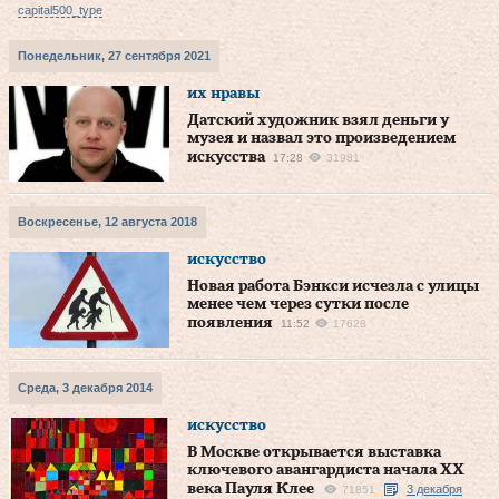
capital500_type
Понедельник, 27 сентября 2021
их нравы
Датский художник взял деньги у
музея и назвал это произведением
искусства
17:28
31981
Воскресенье, 12 августа 2018
искусство
Новая работа Бэнкси исчезла с улицы
менее чем через сутки после
появления
11:52
17628
Среда, 3 декабря 2014
искусство
В Москве открывается выставка
ключевого авангардиста начала ХХ
века Пауля Клее
3 декабря
71851