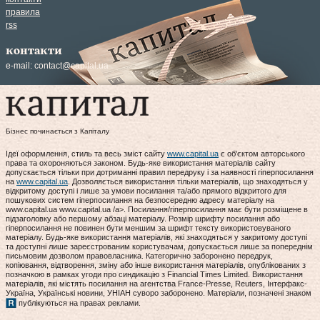
правила
rss
контакти
e-mail:
contact@capital.ua
Бізнес починається з Капіталу
Ідеї оформлення, стиль та весь зміст сайту
www.capital.ua
є об'єктом авторського
права та охороняються законом. Будь-яке використання матеріалів сайту
допускається тільки при дотриманні правил передруку і за наявності гіперпосилання
на
www.capital.ua
. Дозволяється використання тільки матеріалів, що знаходяться у
відкритому доступі і лише за умови посилання та/або прямого відкритого для
пошукових систем гіперпосилання на безпосередню адресу матеріалу на
www.capital.ua www.capital.ua /a>. Посилання/гіперпосилання має бути розміщене в
підзаголовку або першому абзаці матеріалу. Розмір шрифту посилання або
гіперпосилання не повинен бути меншим за шрифт тексту використовуваного
матеріалу. Будь-яке використання матеріалів, які знаходяться у закритому доступі
та доступні лише зареєстрованим користувачам, допускається лише за попереднім
письмовим дозволом правовласника. Категорично заборонено передрук,
копіювання, відтворення, зміну або інше використання матеріалів, опублікованих з
позначкою в рамках угоди про синдикацію з Financial Times Limited. Використання
матеріалів, які містять посилання на агентства France-Presse, Reuters, Інтерфакс-
Україна, Українські новини, УНІАН суворо заборонено. Матеріали, позначені знаком
публікуються на правах реклами.