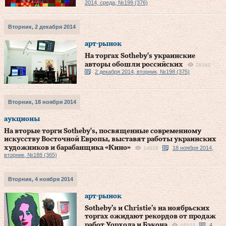
2014, среда, №199 (376)
Вторник, 2 декабря 2014
арт-рынок
На торгах Sotheby's украинские
авторы обошли российских
28340
2 декабря 2014, вторник, №198 (375)
Вторник, 18 ноября 2014
аукционы
На вторые торги Sotheby's, посвященные современному
искусству Восточной Европы, выставят работы украинских
художников и барабанщика «Кино»
18 ноября 2014,
14629
вторник, №188 (365)
Вторник, 4 ноября 2014
арт-рынок
Sotheby’s и Christie’s на ноябрьских
торгах ожидают рекордов от продаж
работ Уорхола и Бэкона
4
18533