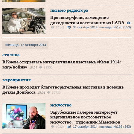
письмо редактора
Про покер-фейс, замещение
доходности и восставших из LADA
31 октября 2014, пятница, №176 (353)
15143
Пятница, 17 октября 2014
столица
В Киеве открылась интерактивная выставка «Киев 1914:
мир/война»
18:07
18550
мероприятия
В Киеве проходит благотворительная выставка в помощь
детям Донбасса
15:08
16730
искусство
Зарубежные галереи интересует
маргинальное постсоветское
искусство, - художник Мамсиков
17 октября 2014, пятница, №166 (343)
79324