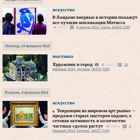
искусство
В Лондоне впервые в истории покажут
все лучшие аппликации Матисса
9 апреля 2014, среда, №053 (230)
19152
Пятница, 14 февраля 2014
выставка
Художник и город
14
27077
февраля 2014, пятница, №202 (025)
Вторник, 4 февраля 2014
искусство
Тенденции на мировом арт-рынке —
продажи старых мастеров падают, а
сетевая активность и количество
частных сделок растут
4
16931
февраля 2014, вторник, №017 (194)