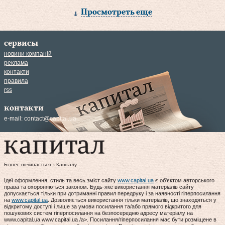
Просмотреть еще
сервисы
новини компаній
реклама
контакти
правила
rss
контакти
e-mail:
contact@capital.ua
Бізнес починається з Капіталу
Ідеї оформлення, стиль та весь зміст сайту
www.capital.ua
є об'єктом авторського
права та охороняються законом. Будь-яке використання матеріалів сайту
допускається тільки при дотриманні правил передруку і за наявності гіперпосилання
на
www.capital.ua
. Дозволяється використання тільки матеріалів, що знаходяться у
відкритому доступі і лише за умови посилання та/або прямого відкритого для
пошукових систем гіперпосилання на безпосередню адресу матеріалу на
www.capital.ua www.capital.ua /a>. Посилання/гіперпосилання має бути розміщене в