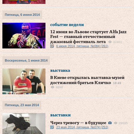
Пятница, 6 июня 2014
событие недели
12 июня во Львове стартует Alfa Jazz
Fest — главный отечественный
джазовый фестиваль лета
32401
6 июня 2014, пятница, №084 (261)
Воскресенье, 1 июня 2014
выставка
В Киеве открылась выставка-музей
достижений братьев Кличко
18:49
9899
Пятница, 23 мая 2014
выставки
Через тревогу — в будущее
29695
23 мая 2014, пятница, №074 (251)