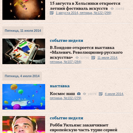
15 августа в Хельсинки откроется
летний фестиваль искусств
33453
1 августа 2014, пятница, №122 (299)
Пятница, 11 июля 2014
событие недели
В Лондоне откроется выставка
«Малевич. Революционер русского
искусства»
11 июля 2014,
33750
пятница, №107 (284)
Пятница, 4 июля 2014
выставка
Космос наш
4 июля 2014,
16078
пятница, №102 (279)
событие недели
Робби Уильямс заканчивает
европейскую часть турне серией