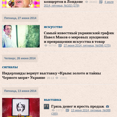
концертов в Лондоне
4 июля
46460
2014, пятница, №102 (279)
Пятница, 27 июня 2014
искусство
Самый известный украинский график
Павел Маков о мировых аукционах
и превращении искусства в товар
27 июня 2014, пятница, №098 (275)
68765
Четверг, 26 июня 2014
сигналы
Нидерланды вернут выставку «Крым: золото и тайны
Черного моря» Украине
20:13
10691
Пятница, 13 июня 2014
выставка
Грязь денег и ярость продаж
13 июня 2014, пятница, №088
13717
(265)