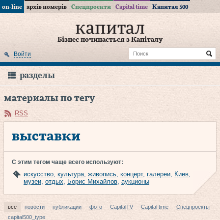
on-line
архів номерів
Спецпроекти
Capital time
Капитал 500
Бізнес починається з Капіталу
Войти
разделы
материалы по тегу
RSS
выставки
С этим тегом чаще всего используют:
искусство
,
культура
,
живопись
,
концерт
,
галереи
,
Киев
,
музеи
,
отдых
,
Борис Михайлов
,
аукционы
все
новости
публикации
фото
CapitalTV
Capital time
Спецпроекты
capital500_type