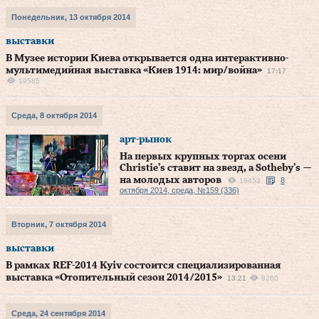
Понедельник, 13 октября 2014
выставки
В Музее истории Киева открывается одна интерактивно-
мультимедийная выставка «Киев 1914: мир/война»
17:17
19585
Среда, 8 октября 2014
арт-рынок
На первых крупных торгах осени
Christie’s ставит на звезд, а Sotheby’s —
на молодых авторов
8
18453
октября 2014, среда, №159 (336)
Вторник, 7 октября 2014
выставки
В рамках REF-2014 Kyiv состоится специализированная
выставка «Отопительный сезон 2014/2015»
13:21
8260
Среда, 24 сентября 2014