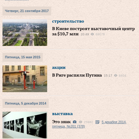
Четверг, 21 сентября 2017
строительство
В Киеве построят выставочный центр
за $10,7 млн
20:49
69078
Пятница, 15 мая 2015
акции
В Риге распяли Путина
15:17
8404
Пятница, 5 декабря 2014
выставка
Это знак
5 декабря 2014,
25982
пятница, №201 (378)