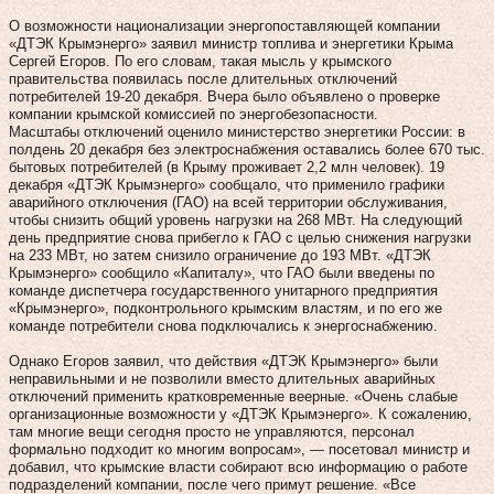
О возможности национализации энергопоставляющей компании
«ДТЭК Крымэнерго» заявил министр топлива и энергетики Крыма
Сергей Егоров. По его словам, такая мысль у крымского
правительства появилась после длительных отключений
потребителей 19‑20 декабря. Вчера было объявлено о проверке
компании крымской комиссией по энергобезопасности.
Масштабы отключений оценило министерство энергетики России: в
полдень 20 декабря без электроснабжения оставались более 670 тыс.
бытовых потребителей (в Крыму проживает 2,2 млн человек). 19
декабря «ДТЭК Крымэнерго» сообщало, что применило графики
аварийного отключения (ГАО) на всей территории обслуживания,
чтобы снизить общий уровень нагрузки на 268 МВт. На следующий
день предприятие снова прибегло к ГАО с целью снижения нагрузки
на 233 МВт, но затем снизило ограничение до 193 МВт. «ДТЭК
Крымэнерго» сообщило «Капиталу», что ГАО были введены по
команде диспетчера государственного унитарного предприятия
«Крымэнерго», подконтрольного крымским властям, и по его же
команде потребители снова подключались к энергоснабжению.
Однако Егоров заявил, что действия «ДТЭК Крымэнерго» были
неправильными и не позволили вместо длительных аварийных
отключений применить кратковременные веерные. «Очень слабые
организационные возможности у «ДТЭК Крымэнерго». К сожалению,
там многие вещи сегодня просто не управляются, персонал
формально подходит ко многим вопросам», — посетовал министр и
добавил, что крымские власти собирают всю информацию о работе
подразделений компании, после чего примут решение. «Все