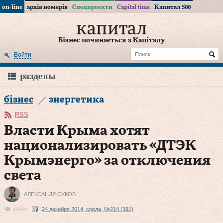
on-line
архів номерів
Спецпроекти
Capital time
Капитал 500
Бізнес починається з Капіталу
Войти
разделы
бізнес
энергетика
RSS
Власти Крыма хотят
национализировать «ДТЭК
Крымэнерго» за отключения
света
АЛЕКСАНДР СУКОВ
24 декабря 2014, среда, №214 (391)
49885