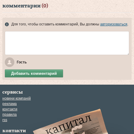
комментарии
(0)
Для того, чтобы оставить комментарий, Вы должны
авторизоваться
.
Гость
Добавить комментарий
сервисы
новини компаній
реклама
контакти
правила
rss
контакти