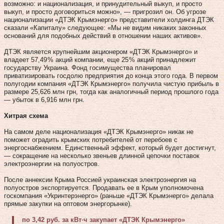
возможно: и национализация, и принудительный выкуп, и просто
выкуп, и просто договориться можно», — пригрозил он. Об угрозе
национализации «ДТЭК Крымэнерго» представители холдинга ДТЭК
сказали «Капиталу» следующее: «Мы не видим никаких законных
оснований для подобных действий в отношении наших активов».
ДТЭК является крупнейшим акционером «ДТЭК Крымэнерго» и
владеет 57,49 % акций компании, еще 25 % акций принадлежит
государству Украина. Фонд госимущества планировал
приватизировать госдолю предприятия до конца этого года. В первом
полугодии компания «ДТЭК Крымэнерго» получила чистую прибыль в
размере 25,626 млн грн, тогда как аналогичный период прошлого года
— убыток в 6,916 млн грн.
Хитрая схема
На самом деле национализация «ДТЭК Крымэнерго» никак не
поможет оградить крымских потребителей от перебоев с
энергоснабжением. Единственный эффект, который будет достигнут,
— сокращение на несколько звеньев длинной цепочки поставок
электроэнергии на полуостров.
После аннексии Крыма Россией украинская электроэнергия на
полуостров экспортируется. Продавать ее в Крым уполномочена
госкомпания «Укринтерэнерго» (раньше «ДТЭК Крымэнерго» делала
прямые закупки на оптовом энергорынке).
по 3,42 руб. за кВт·ч закупает «ДТЭК Крымэнерго»