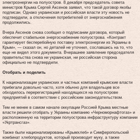
электроэнергии на полуостров. 8 декабря председатель совета
министров Крыма Сергей Аксенов заявил, что такой договор якобы
подписан. Однако украинская и российская власти эту новость не
подтвердили, а отключения потребителей от энергоснабжения
продолжились.
Вчера Аксенов снова сообщил о подписании договора, который
обеспечит стабильное энергоснабжение полуострова. «Контракт
гарантирует бесперебойную поставку электроэнергии из Украины в
Крым», — сказал он, но деталей не уточнил, сославшись на то, что
еще не видел этого документа. Вчерашнее заявление председателя
правительства снова ни украинская, ни российская сторона
официально не подтвердили.
Отобрать и поделить
К национализации украинских и частных компаний крымские власти
прибегали довольно часто, хотя обычно для владельцев все
обходилось перерегистрацией находящихся на полуострове
предприятий в соответствии с российским законодательством.
Тем не менее в самом начале оккупации Россией Крыма местные
власти решили отобрать у Украины компанию «Черноморнафтогаз» и
расположенную на территории полуострова инфраструктуру компании
«Укртрансгаз».
Также были национализированы «Крымхлеб» и Симферопольский
комбинат хлебопродуктов, который производит муку, а также