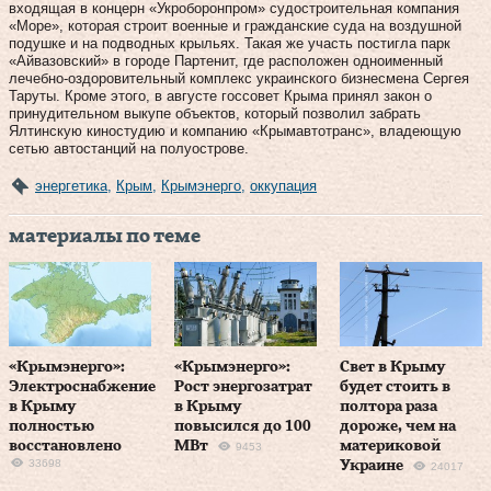
входящая в концерн «Укроборонпром» судостроительная компания
«Море», которая строит военные и гражданские суда на воздушной
подушке и на подводных крыльях. Такая же участь постигла парк
«Айвазовский» в городе Партенит, где расположен одноименный
лечебно-оздоровительный комплекс украинского бизнесмена Сергея
Таруты. Кроме этого, в августе госсовет Крыма принял закон о
принудительном выкупе объектов, который позволил забрать
Ялтинскую киностудию и компанию «Крымавтотранс», владеющую
сетью автостанций на полуострове.
энергетика
,
Крым
,
Крымэнерго
,
оккупация
материалы по теме
«Крымэнерго»:
«Крымэнерго»:
Свет в Крыму
Электроснабжение
Рост энергозатрат
будет стоить в
в Крыму
в Крыму
полтора раза
полностью
повысился до 100
дороже, чем на
восстановлено
МВт
материковой
9453
33698
Украине
24017