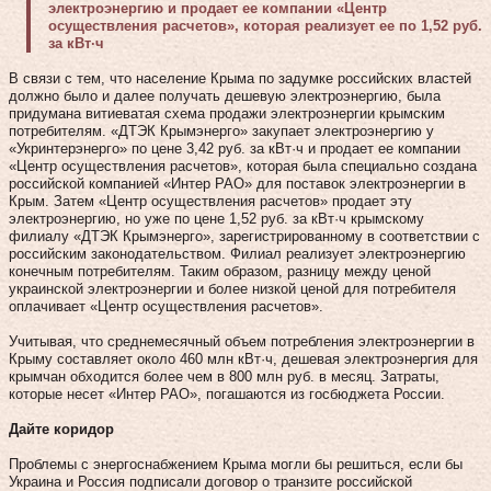
электроэнергию и продает ее компании «Центр
осуществления расчетов», которая реализует ее по 1,52 руб.
за кВт·ч
В связи с тем, что население Крыма по задумке российских властей
должно было и далее получать дешевую электроэнергию, была
придумана витиеватая схема продажи электроэнергии крымским
потребителям. «ДТЭК Крымэнерго» закупает электроэнергию у
«Укринтерэнерго» по цене 3,42 руб. за кВт·ч и продает ее компании
«Центр осуществления расчетов», которая была специально создана
российской компанией «Интер РАО» для поставок электроэнергии в
Крым. Затем «Центр осуществления расчетов» продает эту
электроэнергию, но уже по цене 1,52 руб. за кВт·ч крымскому
филиалу «ДТЭК Крымэнерго», зарегистрированному в соответствии с
российским законодательством. Филиал реализует электроэнергию
конечным потребителям. Таким образом, разницу между ценой
украинской электроэнергии и более низкой ценой для потребителя
оплачивает «Центр осуществления расчетов».
Учитывая, что среднемесячный объем потребления электроэнергии в
Крыму составляет около 460 млн кВт·ч, дешевая электроэнергия для
крымчан обходится более чем в 800 млн руб. в месяц. Затраты,
которые несет «Интер РАО», погашаются из госбюджета России.
Дайте коридор
Проблемы с энергоснабжением Крыма могли бы решиться, если бы
Украина и Россия подписали договор о транзите российской