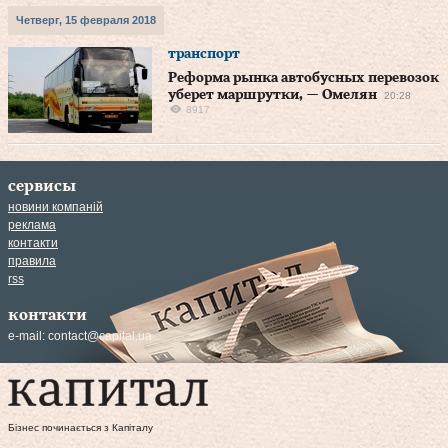
Четверг, 15 февраля 2018
транспорт
Реформа рынка автобусных перевозок
уберет маршрутки, — Омелян
20:28
8917
сервисы
новини компаній
реклама
контакти
правила
rss
контакти
e-mail:
contact@capital.ua
Бізнес починається з Капіталу