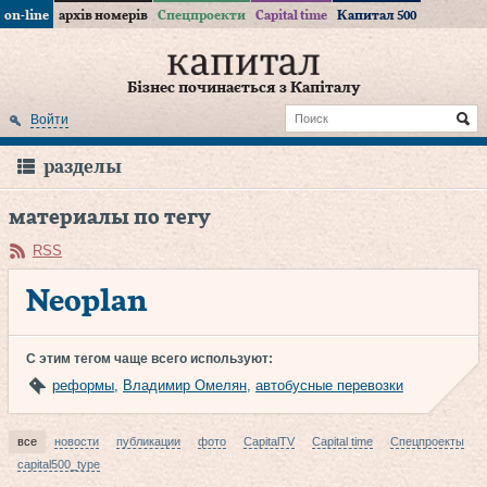
on-line
архів номерів
Спецпроекти
Capital time
Капитал 500
Бізнес починається з Капіталу
Войти
разделы
материалы по тегу
RSS
Neoplan
С этим тегом чаще всего используют:
реформы
,
Владимир Омелян
,
автобусные перевозки
все
новости
публикации
фото
CapitalTV
Capital time
Спецпроекты
capital500_type