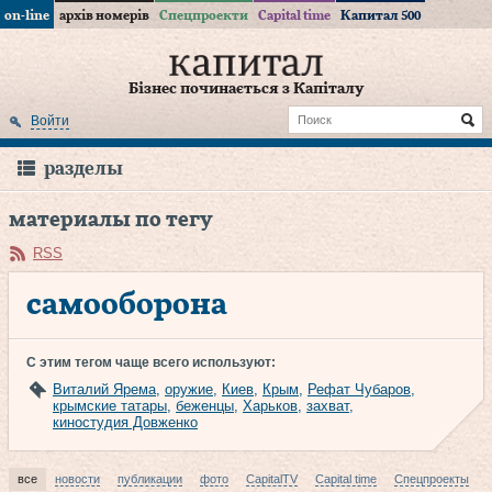
on-line
архів номерів
Спецпроекти
Capital time
Капитал 500
Бізнес починається з Капіталу
Войти
разделы
материалы по тегу
RSS
самооборона
С этим тегом чаще всего используют:
Виталий Ярема
,
оружие
,
Киев
,
Крым
,
Рефат Чубаров
,
крымские татары
,
беженцы
,
Харьков
,
захват
,
киностудия Довженко
все
новости
публикации
фото
CapitalTV
Capital time
Спецпроекты