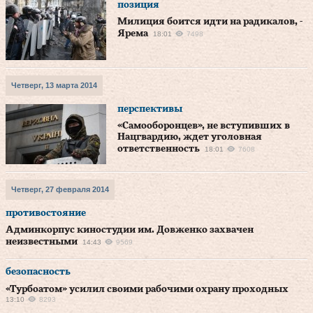
позиция
Милиция боится идти на радикалов, -
Ярема
18:01
7498
Четверг, 13 марта 2014
перспективы
«Самооборонцев», не вступивших в
Нацгвардию, ждет уголовная
ответственность
18:01
7608
Четверг, 27 февраля 2014
противостояние
Админкорпус киностудии им. Довженко захвачен
неизвестными
14:43
9569
безопасность
«Турбоатом» усилил своими рабочими охрану проходных
13:10
8293