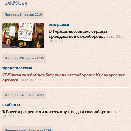
capital500_type
Пятница, 8 января 2016
миграция
В Германии создают отряды
гражданской самообороны
13:53
1
11093
Вторник, 28 апреля 2015
происшествия
СБУ изъяла у бойцов батальона самообороны Киева арсенал
оружия
15:22
5136
Вторник, 18 ноября 2014
свободы
В России разрешили носить оружие для самообороны
16:33
5622
Понедельник, 4 августа 2014