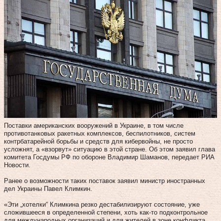
Поставки американских вооружений в Украине, в том числе
противотанковых ракетных комплексов, беспилотников, систем
контрбатарейной борьбы и средств для кибервойны, не просто
усложнят, а «взорвут» ситуацию в этой стране. Об этом заявил глава
комитета Госдумы РФ по обороне Владимир Шаманов, передает РИА
Новости.
Ранее о возможности таких поставок заявил министр иностранных
дел Украины Павел Климкин.
«Эти „хотелки“ Климкина резко дестабилизируют состояние, уже
сложившееся в определенной степени, хоть как-то подконтрольное
для международных организаций и для жителей в зоне конфликта.