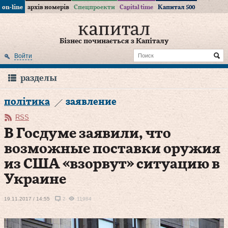
on-line
архів номерів
Спецпроекти
Capital time
Капитал 500
Бізнес починається з Капіталу
Войти
разделы
політика
заявление
RSS
В Госдуме заявили, что
возможные поставки оружия
из США «взорвут» ситуацию в
Украине
19.11.2017 / 14:55
2
11984