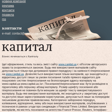
новини компаній
реклама
контакти
правила
rss
контакти
e-mail:
contact@capital.ua
Бізнес починається з Капіталу
Ідеї оформлення, стиль та весь зміст сайту
www.capital.ua
є об'єктом авторського
права та охороняються законом. Будь-яке використання матеріалів сайту
допускається тільки при дотриманні правил передруку і за наявності гіперпосилання
на
www.capital.ua
. Дозволяється використання тільки матеріалів, що знаходяться у
відкритому доступі і лише за умови посилання та/або прямого відкритого для
пошукових систем гіперпосилання на безпосередню адресу матеріалу на
www.capital.ua www.capital.ua /a>. Посилання/гіперпосилання має бути розміщене в
підзаголовку або першому абзаці матеріалу. Розмір шрифту посилання або
гіперпосилання не повинен бути меншим за шрифт тексту використовуваного
матеріалу. Будь-яке використання матеріалів, які знаходяться у закритому доступі
та доступні лише зареєстрованим користувачам, допускається лише за попереднім
письмовим дозволом правовласника. Категорично заборонено передрук,
копіювання, відтворення, зміну або інше використання матеріалів, опублікованих з
позначкою в рамках угоди про синдикацію з Financial Times Limited. Використання
матеріалів, які містять посилання на агентства France-Presse, Reuters, Інтерфакс-