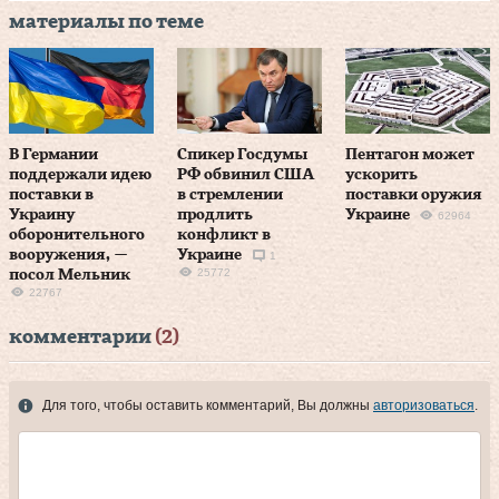
материалы по теме
В Германии
Спикер Госдумы
Пентагон может
поддержали идею
РФ обвинил США
ускорить
поставки в
в стремлении
поставки оружия
Украину
продлить
Украине
62964
оборонительного
конфликт в
вооружения, —
Украине
1
25772
посол Мельник
22767
комментарии
(2)
Для того, чтобы оставить комментарий, Вы должны
авторизоваться
.