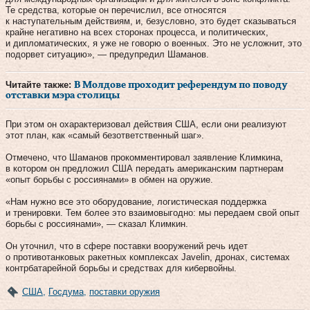
Те средства, которые он перечислил, все относятся
к наступательным действиям, и, безусловно, это будет сказываться
крайне негативно на всех сторонах процесса, и политических,
и дипломатических, я уже не говорю о военных. Это не усложнит, это
подорвет ситуацию», — предупредил Шаманов.
Читайте также:
В Молдове проходит референдум по поводу
отставки мэра столицы
При этом он охарактеризовал действия США, если они реализуют
этот план, как «самый безответственный шаг».
Отмечено, что Шаманов прокомментировал заявление Климкина,
в котором он предложил США передать американским партнерам
«опыт борьбы с россиянами» в обмен на оружие.
«Нам нужно все это оборудование, логистическая поддержка
и тренировки. Тем более это взаимовыгодно: мы передаем свой опыт
борьбы с россиянами», — сказал Климкин.
Он уточнил, что в сфере поставки вооружений речь идет
о противотанковых ракетных комплексах Javelin, дронах, системах
контрбатарейной борьбы и средствах для кибервойны.
США
,
Госдума
,
поставки оружия