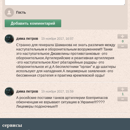
Гость
Добавить комментарий
дима петров
19 ноября 2017, 16:07
0
Странно для генерала Шаманова не знать различия между
наступательным и оборонительным вооружением!!! Танки
это наступательное Джавелины противотанковые -это
оборонительное.Артилерийские и реактивная артиллерия
-это наступательное.Конт рбатарейные радары -это
оборонительное ит.д А беспилотники "орлан" и др шахтеры
используют для нападения.А лицемерные заявления -это
бессменная стратегия и практика кремлевской орды!
дима петров
19 ноября 2017, 15:59
1
А росейские поставки танков артиллерии боеприпасов
обконченцам не взрывают ситуацию в Украине!!!????
Лицемеры подоночные!!!
сервисы