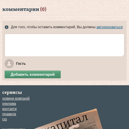
комментарии
(0)
Для того, чтобы оставить комментарий, Вы должны
авторизоваться
.
Гость
Добавить комментарий
сервисы
новини компаній
реклама
контакти
правила
rss