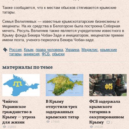
Также сообщается, что к местам обысков стягиваются крымские
татары.
Семья Велиляевых — известные крымскотатарские бизнесмены и
меценаты. На их средства в Белогорске была построена Соборная
мечеть. Ресуль Велиляев также является учредителем известного в
Крыму фонда Бекира Чобан-Заде и инициатором, меценатом премии
имени поэта, ученого-тюрколога Бекира Чобан-заде.
Россия
,
Крым
,
права человека
,
Украина
,
Меджлис
,
крымские
татары
,
аннексия
,
ФСБ
,
обыски
материалы по теме
Чийгоз:
В Крыму
ФСБ задержала
Украинское
отпустили трех
крымского
гражданство в
задержанных
татарина в
Крыму — угроза
крымских татар
оккупированном
17645
для жизни
Крыму
2
21850
25118