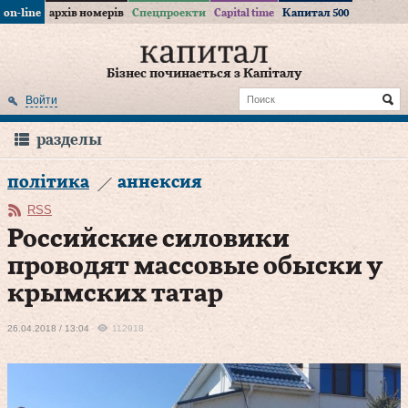
on-line
архів номерів
Спецпроекти
Capital time
Капитал 500
Бізнес починається з Капіталу
Войти
разделы
політика
аннексия
RSS
Российские силовики
проводят массовые обыски у
крымских татар
26.04.2018 / 13:04
112918