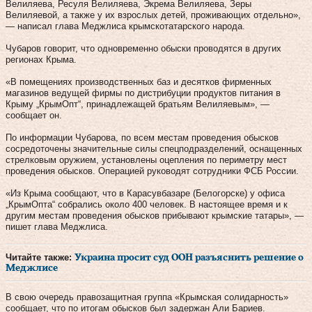
Велиляева, Ресуля Велиляева, Экрема Велиляева, Зеры
Велиляевой, а также у их взрослых детей, проживающих отдельно»,
— написал глава Меджлиса крымскотатарского народа.
Чубаров говорит, что одновременно обыски проводятся в других
регионах Крыма.
«В помещениях производственных баз и десятков фирменных
магазинов ведущей фирмы по дистрибуции продуктов питания в
Крыму „КрымОпт“, принадлежащей братьям Велиляевым», —
сообщает он.
По информации Чубарова, по всем местам проведения обысков
сосредоточены значительные силы спецподразделений, оснащенных
стрелковым оружием, установлены оцепления по периметру мест
проведения обысков. Операцией руководят сотрудники ФСБ России.
«Из Крыма сообщают, что в Карасувбазаре (Белогорске) у офиса
„КрымОпта“ собрались около 400 человек. В настоящее время и к
другим местам проведения обысков прибывают крымские татары», —
пишет глава Меджлиса.
Читайте также:
Украина просит суд ООН разъяснить решение о
Меджлисе
В свою очередь правозащитная группа «Крымская солидарность»
сообщает, что по итогам обысков был задержан Али Бариев.