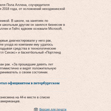
еля Пола Аллена, соучредителя
я 2018 года, от осложнений неходжкинской
никой. В школе, на занятиях по
м школьным другом он занялся бизнесом в
ллен и Гейтс вдвоем основали Microsoft,
ервые диагностировали у него рак,
сле ухода из компании ему удалось
ладывая средства в технологические
этл Сихокс» и баскетбольный «Портленд
ван рак. «За прошедшие девять лет
оптимистично и видят положительную
риниматель о своем состоянии.
ботал официантом в петербургском
знесмена на 44-е месте в списке
 американцев.
Версия для печати