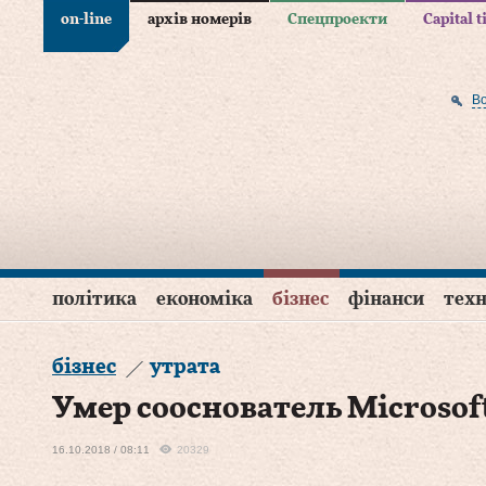
on-line
архів номерів
Спецпроекти
Capital 
В
політика
економіка
бізнес
фінанси
техн
бізнес
утрата
Умер сооснователь Microsof
16.10.2018 / 08:11
20329