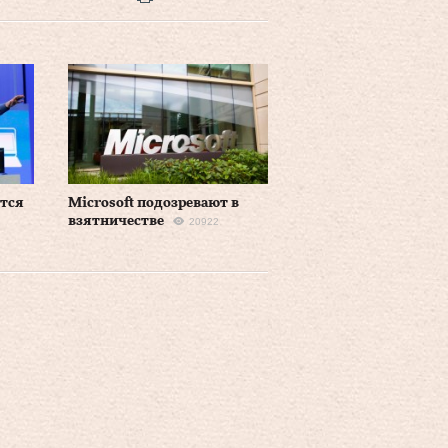
ется
Microsoft подозревают в
взятничестве
20922