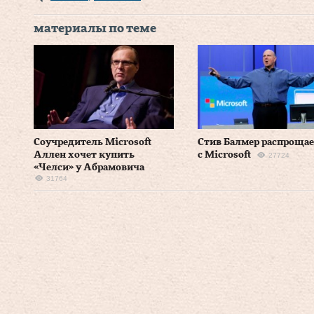
материалы по теме
Соучредитель Microsoft
Стив Балмер распроща
Аллен хочет купить
с Microsoft
27724
«Челси» у Абрамовича
31764