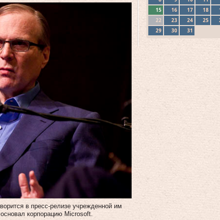
15
16
17
18
22
23
24
25
29
30
31
ворится в пресс-релизе учрежденной им
 основал корпорацию Microsoft.