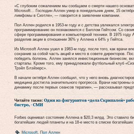
«С глубоким сожалением мы сообщаем о смерти нашего основат
Microsoft… Господин Аллен умер в понедельник днем, 15 октябр
лимфомы в Сиэтле», — говорится в заявлении компании.
Пол Аллен родился в 1953-м году и с детства увлекался электро
программированию он познакомился с Биллом Гейтсом. Со свои
сфере программирования и компьютерной техники. В 1975 году А
разделив акции в отношении 36% у Аллена к 64% у Гейтса.
Из Microsoft Аллен ушел в 1983-м году, после того, как врачи вп
сохранив за собой часть акций и место в совете директоров. По
победить болезнь. Аллен занялся инвестиционным бизнесом, вк
стартапы. Кроме того, ему принадлежали футбольный клуб «Си
Трэйл Блэйзерс».
В начале октября Аллен сообщил, что у него вновь диагностиро
медицина достигла значительного прогресса. Врачи настроены 
динамику после первых сеансов терапии», — рассказывал предп
Читайте также:
Один из фигурантов «дела Скрипалей» ра
бистро, - СМИ
Forbes оценивал состояние Аллена в $20,3 млрд. Это ставило би
богатейших людей планеты и на 18-е место в списке богатейших
Microsoft
,
Пол Аллен