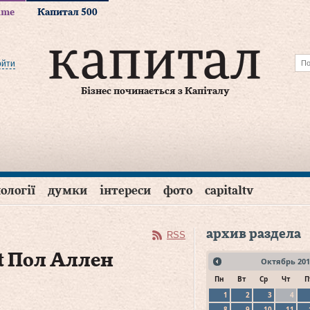
time
Капитал 500
ойти
Бізнес починається з Капіталу
ології
думки
інтереси
фото
capitaltv
архив раздела
RSS
t Пол Аллен
Октябрь
201
Пн
Вт
Ср
Чт
П
1
2
3
4
8
9
10
11