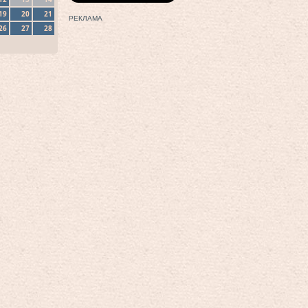
19
20
21
РЕКЛАМА
26
27
28