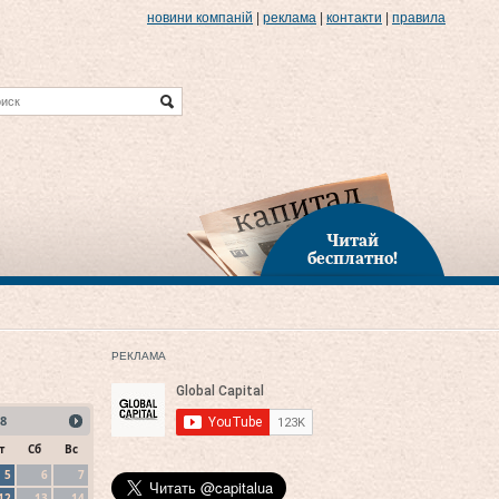
новини компаній
|
реклама
|
контакти
|
правила
Читай
бесплатно!
РЕКЛАМА
8
т
Сб
Вс
5
6
7
12
13
14