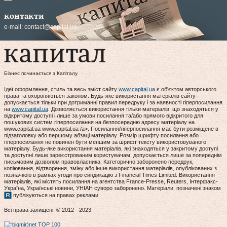
контакти
e-mail:
contact@capital.ua
Бізнес починається з Капіталу
Ідеї оформлення, стиль та весь зміст сайту
www.capital.ua
є об'єктом авторського
права та охороняються законом. Будь-яке використання матеріалів сайту
допускається тільки при дотриманні правил передруку і за наявності гіперпосилання
на
www.capital.ua
. Дозволяється використання тільки матеріалів, що знаходяться у
відкритому доступі і лише за умови посилання та/або прямого відкритого для
пошукових систем гіперпосилання на безпосередню адресу матеріалу на
www.capital.ua www.capital.ua /a>. Посилання/гіперпосилання має бути розміщене в
підзаголовку або першому абзаці матеріалу. Розмір шрифту посилання або
гіперпосилання не повинен бути меншим за шрифт тексту використовуваного
матеріалу. Будь-яке використання матеріалів, які знаходяться у закритому доступі
та доступні лише зареєстрованим користувачам, допускається лише за попереднім
письмовим дозволом правовласника. Категорично заборонено передрук,
копіювання, відтворення, зміну або інше використання матеріалів, опублікованих з
позначкою в рамках угоди про синдикацію з Financial Times Limited. Використання
матеріалів, які містять посилання на агентства France-Presse, Reuters, Інтерфакс-
Україна, Українські новини, УНІАН суворо заборонено. Матеріали, позначені знаком
публікуються на правах реклами.
Всі права захищені. © 2012 - 2023