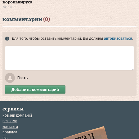
коронавируса
10360
комментарии
(0)
Для того, чтобы оставить комментарий, Вы должны
авторизоваться
.
Гость
Добавить комментарий
сервисы
новини компаній
реклама
контакти
правила
rss