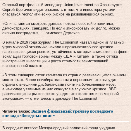
Старший портфельный менеджер Union Investment во Франкфурте
Сергей Дергачев видит опасность в том, что инвесторы устали
опасаться геополитических рисков на развивающихся рынках.
«Они пытаются смотреть дальше потока новостей о политике,
демонстрациях, санкциях. Но если игнорировать их долго, можно
сильно пострадать», — отмечает Дергачев.
В начале 2019 года журнал The Economist назвал одной из главных
угроз мировой экономике начало широкомасштабного кризиса
на развивающихся рынках, устойчивость которых снижается на фоне
эскалации торговой войны между США и Китаем, а также оттока
иностранных инвестиций и роста стоимости заимствований
в иностранной валюте.
«В этом сценарии отток капитала из стран с развивающимся рынком
может стать более неизбирательным и серьезным, что вынудит
страны с внешними дисбалансами пойти на болезненные меры,
а наиболее уязвимые из них окажутся в глубоком кризисе. ВВП
развивающихся рынков резко упадет, что скажется и на мировой
экономике», — отмечалось в докладе The Economist.
Читайте также:
Вышел финальный трейлер последнего
эпизода «Звездных войн»
В середине октябре Международный валютный фонд ухудшил