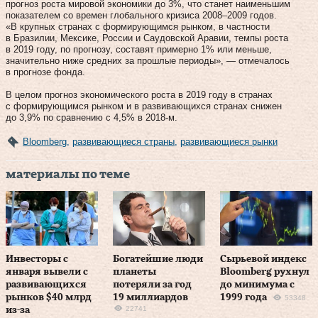
прогноз роста мировой экономики до 3%, что станет наименьшим
показателем со времен глобального кризиса 2008–2009 годов.
«В крупных странах с формирующимся рынком, в частности
в Бразилии, Мексике, России и Саудовской Аравии, темпы роста
в 2019 году, по прогнозу, составят примерно 1% или меньше,
значительно ниже средних за прошлые периоды», — отмечалось
в прогнозе фонда.
В целом прогноз экономического роста в 2019 году в странах
с формирующимся рынком и в развивающихся странах снижен
до 3,9% по сравнению с 4,5% в 2018-м.
Bloomberg
,
развивающиеся страны
,
развивающиеся рынки
материалы по теме
Инвесторы с
Богатейшие люди
Сырьевой индекс
января вывели с
планеты
Bloomberg рухнул
развивающихся
потеряли за год
до минимума с
рынков $40 млрд
19 миллиардов
1999 года
53348
22741
из-за