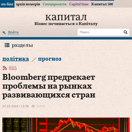
on-line
архів номерів
Спецпроекти
Capital time
Капитал 500
Бізнес починається з Капіталу
Войти
разделы
політика
прогноз
RSS
Bloomberg предрекает
проблемы на рынках
развивающихся стран
22.10.2019 / 13:58
10903