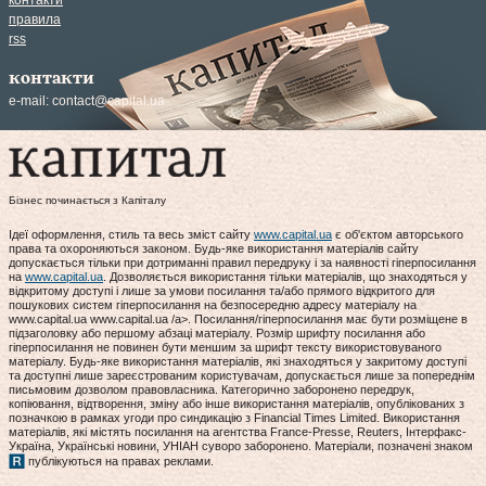
контакти
правила
rss
контакти
e-mail:
contact@capital.ua
Бізнес починається з Капіталу
Ідеї оформлення, стиль та весь зміст сайту
www.capital.ua
є об'єктом авторського
права та охороняються законом. Будь-яке використання матеріалів сайту
допускається тільки при дотриманні правил передруку і за наявності гіперпосилання
на
www.capital.ua
. Дозволяється використання тільки матеріалів, що знаходяться у
відкритому доступі і лише за умови посилання та/або прямого відкритого для
пошукових систем гіперпосилання на безпосередню адресу матеріалу на
www.capital.ua www.capital.ua /a>. Посилання/гіперпосилання має бути розміщене в
підзаголовку або першому абзаці матеріалу. Розмір шрифту посилання або
гіперпосилання не повинен бути меншим за шрифт тексту використовуваного
матеріалу. Будь-яке використання матеріалів, які знаходяться у закритому доступі
та доступні лише зареєстрованим користувачам, допускається лише за попереднім
письмовим дозволом правовласника. Категорично заборонено передрук,
копіювання, відтворення, зміну або інше використання матеріалів, опублікованих з
позначкою в рамках угоди про синдикацію з Financial Times Limited. Використання
матеріалів, які містять посилання на агентства France-Presse, Reuters, Інтерфакс-
Україна, Українські новини, УНІАН суворо заборонено. Матеріали, позначені знаком
публікуються на правах реклами.