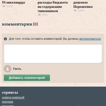
54 миллиарда
расходы бюджета
дешевле
51520
на содержание
Порошенко
10869
чиновников
9851
комментарии
(0)
Для того, чтобы оставить комментарий, Вы должны
авторизоваться
.
Гость
Добавить комментарий
сервисы
новини компаній
реклама