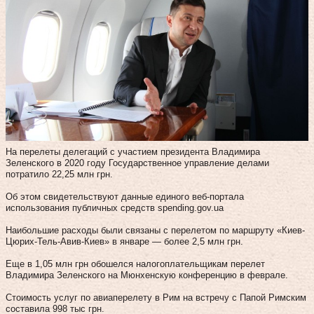
На перелеты делегаций с участием президента Владимира
Зеленского в 2020 году Государственное управление делами
потратило 22,25 млн грн.
Об этом свидетельствуют данные единого веб-портала
использования публичных средств spending.gov.ua
Наибольшие расходы были связаны с перелетом по маршруту «Киев-
Цюрих-Тель-Авив-Киев» в январе — более 2,5 млн грн.
Еще в 1,05 млн грн обошелся налогоплательщикам перелет
Владимира Зеленского на Мюнхенскую конференцию в феврале.
Стоимость услуг по авиаперелету в Рим на встречу с Папой Римским
составила 998 тыс грн.