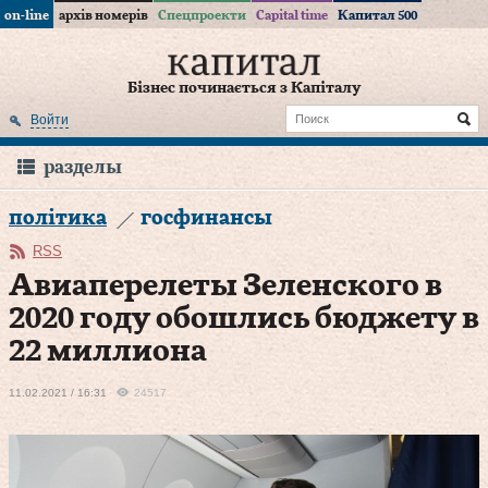
on-line
архів номерів
Спецпроекти
Capital time
Капитал 500
Бізнес починається з Капіталу
Войти
разделы
політика
госфинансы
RSS
Авиаперелеты Зеленского в
2020 году обошлись бюджету в
22 миллиона
11.02.2021 / 16:31
24517