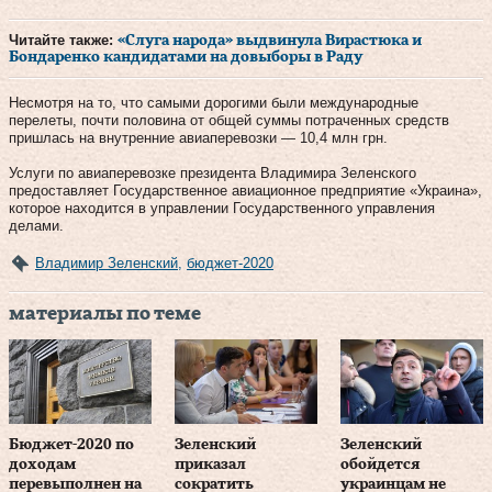
Читайте также:
«Слуга народа» выдвинула Вирастюка и
Бондаренко кандидатами на довыборы в Раду
Несмотря на то, что самыми дорогими были международные
перелеты, почти половина от общей суммы потраченных средств
пришлась на внутренние авиаперевозки — 10,4 млн грн.
Услуги по авиаперевозке президента Владимира Зеленского
предоставляет Государственное авиационное предприятие «Украина»,
которое находится в управлении Государственного управления
делами.
Владимир Зеленский
,
бюджет-2020
материалы по теме
Бюджет-2020 по
Зеленский
Зеленский
доходам
приказал
обойдется
перевыполнен на
сократить
украинцам не