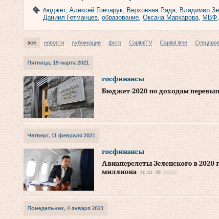
бюджет
,
Алексей Гончарук
,
Верховная Рада
,
Владимир Зе
Даниил Гетманцев
,
образование
,
Оксана Маркарова
,
МВФ
все
новости
публикации
фото
CapitalTV
Capital time
Спецпро
Пятница, 19 марта 2021
госфинансы
Бюджет-2020 по доходам перевып
Четверг, 11 февраля 2021
госфинансы
Авиаперелеты Зеленского в 2020 
миллиона
16:31
24522
Понедельник, 4 января 2021