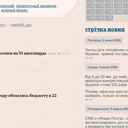
15
16
17
18
ленский
,
прожиточный минимум
,
,
игорный бизнес
22
23
24
25
29
30
31
екты
capital500_type
стрічка новин
Пятница, 5 июня 2026
Чехлы для телефонов о
олнен на 54 миллиарда
Украине: прямой постав
18:16
51523
19:36
Среда, 3 июня 2026
Від 6 до 20 мм: де який
арматури використовува
будинок стояв 100 років
Почему офисное кресло
выбирать только по вне
году обошлись бюджету в 22
20:25
Понедельник, 9 марта 20
CRM и «Новая Почта»: к
автоматизировать доста
и возвраты без ручной 