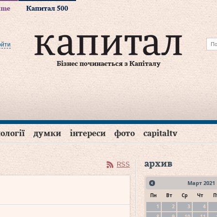
time
Капитал 500
ойти
Бізнес починається з Капіталу
ології
думки
інтереси
фото
capitaltv
архив
RSS
Март
2021
Пн
Вт
Ср
Чт
П
1
2
3
4
8
9
10
11