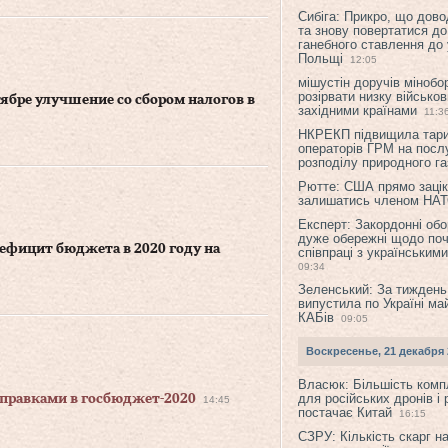
Сибіга: Прикро, що дово
та знову повертатися до
ганебного ставлення до 
Польщі
12:05
мішустін доручів міноб
розірвати низку військов
ябре улучшение со сбором налогов в
західними країнами
11:3
НКРЕКП підвищила тар
операторів ГРМ на послу
розподілу природного га
Рютте: США прямо зацік
залишатись членом НА
Експерт: Закордонні обо
дуже обережні щодо поч
ефицит бюджета в 2020 году на
співпраці з українським
09:34
Зеленський: За тиждень
випустила по Україні ма
КАБів
09:05
Воскресенье, 21 декабря 
Власюк: Більшість ком
для російських дронів і 
оправками в госбюджет-2020
14:45
постачає Китай
16:15
СЗРУ: Кількість скарг н