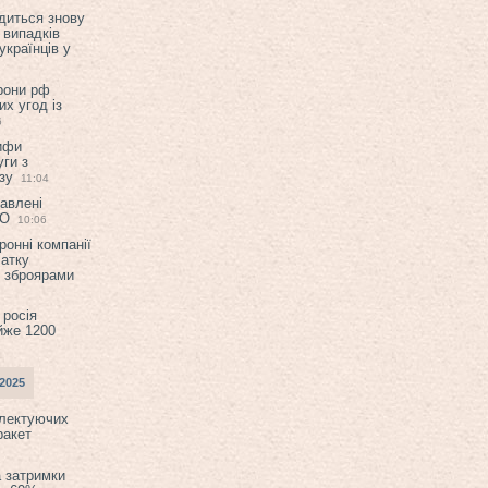
диться знову
 випадків
українців у
орони рф
их угод із
6
ифи
ги з
зу
11:04
авлені
ТО
10:06
ронні компанії
атку
и зброярами
 росія
йже 1200
2025
плектуючих
ракет
а затримки