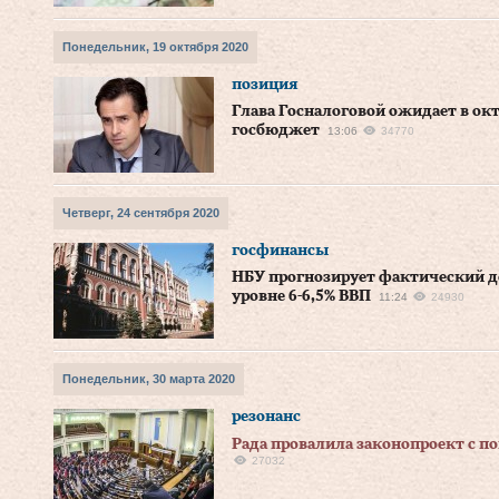
Понедельник, 19 октября 2020
позиция
Глава Госналоговой ожидает в окт
госбюджет
13:06
34770
Четверг, 24 сентября 2020
госфинансы
НБУ прогнозирует фактический д
уровне 6-6,5% ВВП
11:24
24930
Понедельник, 30 марта 2020
резонанс
Рада провалила законопроект с п
27032