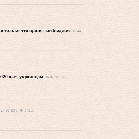
 в только что принятый бюджет
10:44
2020 даст украинцам
16:07
16730
14:26
1
27213