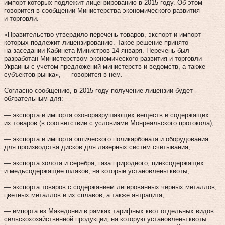
импорт которых подлежит лицензированию в 2015 году. Об этом
говорится в сообщении Министерства экономического развития
и торговли.
«Правительство утвердило перечень товаров, экспорт и импорт
которых подлежит лицензированию. Такое решение принято
на заседании Кабинета Министров 14 января. Перечень был
разработан Министерством экономического развития и торговли
Украины с учетом предложений министерств и ведомств, а также
субъектов рынка», — говорится в нем.
Согласно сообщению, в 2015 году получение лицензии будет
обязательным для:
— экспорта и импорта озоноразрушающих веществ и содержащих
их товаров (в соответствии с условиями Монреальского протокола);
— экспорта и импорта оптического поликарбоната и оборудования
для производства дисков для лазерных систем считывания;
— экспорта золота и серебра, газа природного, цинксодержащих
и медьсодержащие шлаков, на которые установлены квоты;
— экспорта товаров с содержанием легированных черных металлов,
цветных металлов и их сплавов, а также антрацита;
— импорта из Македонии в рамках тарифных квот отдельных видов
сельскохозяйственной продукции, на которую установлены квоты