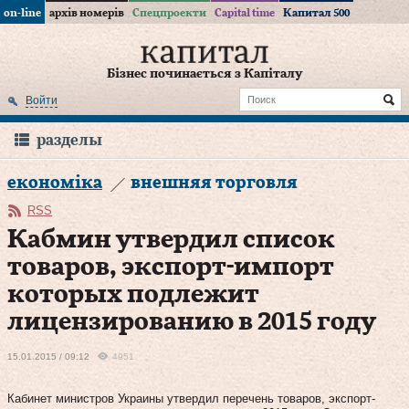
on-line
архів номерів
Спецпроекти
Capital time
Капитал 500
Бізнес починається з Капіталу
Войти
разделы
економіка
внешняя торговля
RSS
Кабмин утвердил список
товаров, экспорт-импорт
которых подлежит
лицензированию в 2015 году
15.01.2015 / 09:12
4951
Кабинет министров Украины утвердил перечень товаров, экспорт-