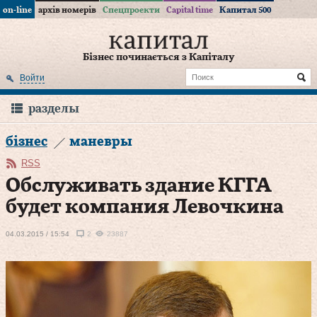
on-line
архів номерів
Спецпроекти
Capital time
Капитал 500
Бізнес починається з Капіталу
Войти
разделы
бізнес
маневры
RSS
Обслуживать здание КГГА
будет компания Левочкина
04.03.2015 / 15:54
2
23887