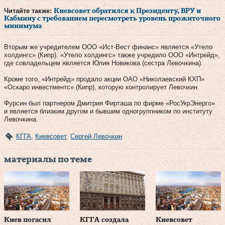
Читайте также:
Киевсовет обратился к Президенту, ВРУ и
Кабмину с требованием пересмотреть уровень прожиточного
минимума
Вторым же учредителем ООО «Ист-Вест финанс» является «Утело
холдингс» (Кипр). «Утело холдингс» также учредило ООО «Интрейд»,
где совладельцем является Юлия Новикова (сестра Левочкина).
Кроме того, «Интрейд» продало акции ОАО «Николаевский КХП»
«Оскаро инвестментс» (Кипр), которую контролирует Левочкин.
Фурсин был партнером Дмитрия Фирташа по фирме «РосУкрЭнерго»
и является близким другом и бывшим одногруппником по институту
Левочкина.
КГГА
,
Киевсовет
,
Сергей Левочкин
материалы по теме
Киев погасил
КГГА создала
Киевсовет