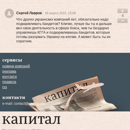
Сергей Лавров
06 марта 2015, 13:08
0
Что других украинских компаний нет, обязательно надо
подкармливать бандитов? Кличко, лучше бы ты и дальше
вел свою деятельность в сфере бокса, чем ты бездарно
управляешь КГГА и подкармливаешь бандитов, которые
готовы разорвать Украину на клочки. А может быть ты их
соратник.
сервисы
новини компаній
реклама
контакти
правила
rss
контакти
e-mail:
contact@capital.ua