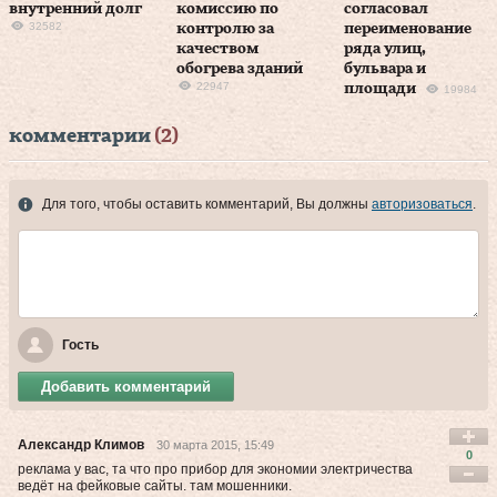
внутренний долг
комиссию по
согласовал
32582
контролю за
переименование
качеством
ряда улиц,
обогрева зданий
бульвара и
22947
площади
19984
комментарии
(2)
Для того, чтобы оставить комментарий, Вы должны
авторизоваться
.
Гость
Добавить комментарий
Александр Климов
30 марта 2015, 15:49
0
реклама у вас, та что про прибор для экономии электричества
ведёт на фейковые сайты. там мошенники.