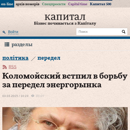
on-line
архів номерів
Спецпроекти
Capital time
Капитал 500
Бізнес починається з Капіталу
Войти
разделы
політика
передел
RSS
Коломойский встпил в борьбу
за передел энергорынка
03.03.2015 / 10:23
35127