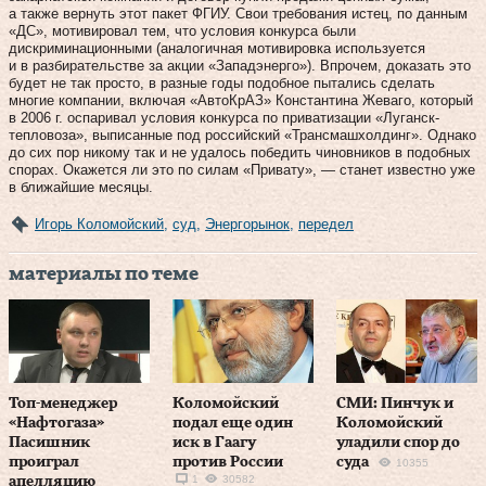
а также вернуть этот пакет ФГИУ. Свои требования истец, по данным
«ДС», мотивировал тем, что условия конкурса были
дискриминационными (аналогичная мотивировка используется
и в разбирательстве за акции «Запад­энерго»). Впрочем, доказать это
будет не так просто, в разные годы подобное пытались сделать
многие компании, включая «Авто­КрАЗ» Константина Жеваго, который
в 2006 г. оспаривал условия конкурса по приватизации «Луганск­
тепловоза», выписанные под российский «Трансмашхолдинг». Однако
до сих пор никому так и не удалось победить чиновников в подобных
спорах. Окажется ли это по силам «Привату», — станет известно уже
в ближайшие месяцы.
Игорь Коломойский
,
суд
,
Энергорынок
,
передел
материалы по теме
Топ-менеджер
Коломойский
СМИ: Пинчук и
«Нафтогаза»
подал еще один
Коломойский
Пасишник
иск в Гаагу
уладили спор до
проиграл
против России
суда
10355
1
30582
апелляцию