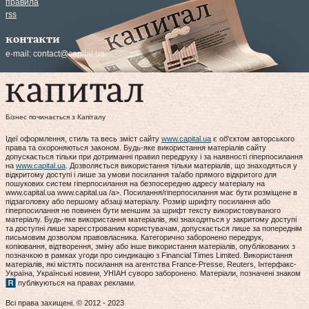
правила
rss
контакти
e-mail:
contact@capital.ua
Бізнес починається з Капіталу
Ідеї оформлення, стиль та весь зміст сайту
www.capital.ua
є об'єктом авторського
права та охороняються законом. Будь-яке використання матеріалів сайту
допускається тільки при дотриманні правил передруку і за наявності гіперпосилання
на
www.capital.ua
. Дозволяється використання тільки матеріалів, що знаходяться у
відкритому доступі і лише за умови посилання та/або прямого відкритого для
пошукових систем гіперпосилання на безпосередню адресу матеріалу на
www.capital.ua www.capital.ua /a>. Посилання/гіперпосилання має бути розміщене в
підзаголовку або першому абзаці матеріалу. Розмір шрифту посилання або
гіперпосилання не повинен бути меншим за шрифт тексту використовуваного
матеріалу. Будь-яке використання матеріалів, які знаходяться у закритому доступі
та доступні лише зареєстрованим користувачам, допускається лише за попереднім
письмовим дозволом правовласника. Категорично заборонено передрук,
копіювання, відтворення, зміну або інше використання матеріалів, опублікованих з
позначкою в рамках угоди про синдикацію з Financial Times Limited. Використання
матеріалів, які містять посилання на агентства France-Presse, Reuters, Інтерфакс-
Україна, Українські новини, УНІАН суворо заборонено. Матеріали, позначені знаком
публікуються на правах реклами.
Всі права захищені. © 2012 - 2023