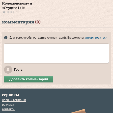
Коломойскому и
«Студии 1+1»
10301
комментарии
(0)
Для того, чтобы оставить комментарий, Вы должны
авторизоваться
.
Гость
Добавить комментарий
сервисы
новини компаній
реклама
контакти