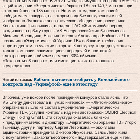
«Закарпатьеоблэнерго». В 2012 г. Фонд госимущества продал 50% его
акций ком­пании «Энергетическая Украина ТВ» за 140,7 млн грн. при
стартовой цене в 135 млн грн. На момент сделки компанией-
победителем конкурса, на котором подобие конкуренции с ней
изображало Луганское энергетическое объединение рос­сиянина
Константина Григоришина, владело ПАО «Житомироблэнерго»,
входившее в орбиту группы VS Energy российских бизнесменов
Михаила Воеводина, Евгения Гинера и Александра Бабакова. Что
позволило «Энергетической Украине ТВ» соблюсти требования
к претендентам на участие в торгах. К конкурсу тогда допускались
только компании, занимающиеся передачей и поставкой
электроэнергии в объеме не менее 30% объемов
«Закарпатьеоблэнерго», или имеющие таких поставщиков
в учредителях.
Читайте также:
Кабмин пытается отобрать у Коломойского
контроль над «Укрнафтой» еще в этом году
Впрочем, уже вскоре после проведения конкурса стало ясно, что
VS Energy действовала в чужих интересах — «Житомироблэнерго»
оперативно вышло из состава учредителей «Энергетической
Украины ТВ», уступив контроль над ней австрийской OMBRI Electrical
Ener­gy Holding GmbH. Эта структура оказалась близкой
к предпринимателю и директору «Энергетической Украины ТВ» Игорю
Тынному, другу и партнеру Сергея Левочкина — экс-главы
администрации президента Виктора Януковича. Связь Левочкина
с покупателем «Закарпатье­облэнерго» подтверждается еще и тем,