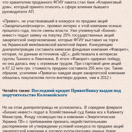
что хранителем проданного ФГИУ пакета стал банк «Клиринговый
дом», который принято относить к сфере влияния бывшего
руководителя АП.
«Приват», не участвовавший в конкурсе по продаже акций
«Закарпатьеоблэнерго», проявил инте­рес к этой компании осенью
прошлого года, после смены власти. Уже упомянутый «Бизнес-
инвест» подал заявку на покупку 25% государственных акций
закарпатской энергокомпании, которые ФГИУ выставил на торги
на Украинской межбанковской валютной бирже. Конкуренцию
днепропетровцам составила киевская фондовая компания «Фаворит»,
которая, по данным источников «ДС», действовала в интересах
группы Тынного и Левочкина. В итоге «Фаворит» одержал победу,
но она далась ему с огромным трудом. При стартовой цене акций
в 67,12 млн грн. стоимость продажи составила 255 млн грн. Таким
образом, усилиями «Привата» каждая акция закарпатской компании
обошлась покупателям почти вчетверо дороже, чем в 2012 г.
Читайте также:
Последний кредит ПриватБанку выдан под
поручительство Коломойского
Но на этом днепропетровцы не успокоились. В середине февраля
«Бизнес-инвест» подал в Хозяйственный суд Киева иск к Кабинету
Министров, Фонду госимущества и компании «Энергетическая
Украина ТВ» с требованием признать недействительными
распоряжение об утверждении условий конкурса по продаже акций
закарпатской компании и договор купли-продажи ценных бумаг,