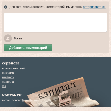
Для того, чтобы оставить комментарий, Вы должны
авторизоваться
.
Гость
Добавить комментарий
сервисы
новини компаній
реклама
контакти
правила
rss
контакти
e-mail:
contact@capital.ua