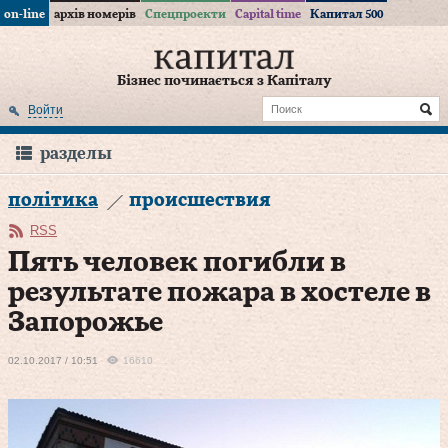
on-line
архів номерів
Спецпроекти
Capital time
Капитал 500
Бізнес починається з Капіталу
Войти
разделы
політика
происшествия
RSS
Пять человек погибли в
результате пожара в хостеле в
Запорожье
02.10.2017 / 10:51
16610