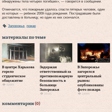
обнаружены тела четырех погибших», — говорится в сообщении.
Отмечается, что пожарным удалось спасти пятерых человек, один
из которых — ребенок 2009 года рождения. Пострадавшие были
доставлены в больницу, но один из них скончался.
Запорожье
,
пожар
материалы по теме
В центре Харькова
Задержан
В Запорожье
горело
ответственный за
загорелся
студенческое
противопожарную
центральный
общежитие
безопасность в
рынок:
32043
больнице
опубликованы
Запорожья
фото пожара
22101
23064
комментарии
(0)