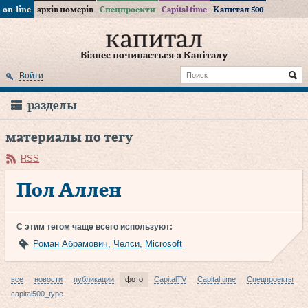
on-line
архів номерів
Спецпроекти
Capital time
Капитал 500
Бізнес починається з Капіталу
Войти
разделы
материалы по тегу
RSS
Пол Аллен
С этим тегом чаще всего используют:
Роман Абрамович
,
Челси
,
Microsoft
все
новости
публикации
фото
CapitalTV
Capital time
Спецпроекты
capital500_type