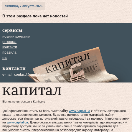
пятница, 7 августа 2026
В этом разделе пока нет новостей
сервисы
новини компаній
реклама
контакти
правила
rss
контакти
e-mail:
contact@capital.ua
Бізнес починається з Капіталу
Ідеї оформлення, стиль та весь зміст сайту
www.capital.ua
є об'єктом авторського
права та охороняються законом. Будь-яке використання матеріалів сайту
допускається тільки при дотриманні правил передруку і за наявності гіперпосилання
на
www.capital.ua
. Дозволяється використання тільки матеріалів, що знаходяться у
відкритому доступі і лише за умови посилання та/або прямого відкритого для
пошукових систем гіперпосилання на безпосередню адресу матеріалу на