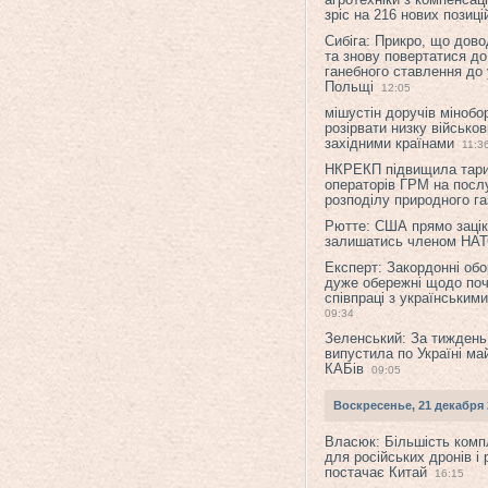
зріс на 216 нових позиці
Сибіга: Прикро, що дово
та знову повертатися до
ганебного ставлення до 
Польщі
12:05
мішустін доручів міноб
розірвати низку військов
західними країнами
11:3
НКРЕКП підвищила тар
операторів ГРМ на послу
розподілу природного га
Рютте: США прямо зацік
залишатись членом НА
Експерт: Закордонні обо
дуже обережні щодо поч
співпраці з українським
09:34
Зеленський: За тиждень
випустила по Україні ма
КАБів
09:05
Воскресенье, 21 декабря 
Власюк: Більшість ком
для російських дронів і 
постачає Китай
16:15