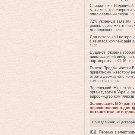
Свириденко: Надзвичай
мати міністра енергетик
опалювальний сезон
13
72% українців заявили,
рівень свого життя низьк
дослідження
12:05
Для ветеранів і ветерано
з’явилася компенсація а
11:36
Буданов: Україна зроби
цивілізаційний вибір на 
партнерства зі США
11:0
Гашев: Продаж частки 
приватному інвестору н
втрати державного конт
компанією
10:06
Зеленський: Нині стоїть
організувати в Україні р
виробництво комплексі
Зеленський: В Україні
перехоплювачів для др
питання вже не в грош
Понедельник, 22 декабря
ІЕД: Перебої з електро