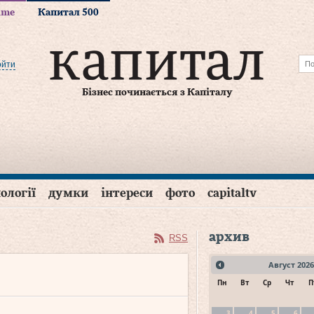
time
Капитал 500
ойти
Бізнес починається з Капіталу
ології
думки
інтереси
фото
capitaltv
архив
RSS
Август
2026
Пн
Вт
Ср
Чт
П
3
4
5
6