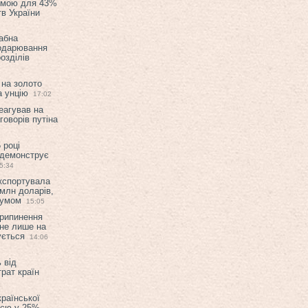
емою для 43%
в України
абна
подарювання
озділів
 на золото
а унцію
17:02
еагував на
оворів путіна
 році
 демонструє
5:34
експортувала
млн доларів,
мумом
15:05
припинення
 не лише на
ується
14:06
 від
рат країн
країнської
ією у 25%