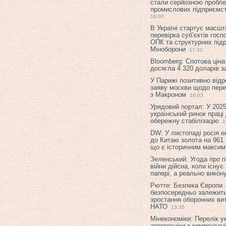
стали серйозною пробл
промислових підприємст
18:00
В Україні стартує масшт
перевірка суб’єктів гос
ОПК та структурних підр
Міноборони
17:31
Bloomberg: Спотова ціна
досягла 4 320 доларів з
У Парижі позитивно відр
заяву москви щодо перег
з Макроном
16:03
Урядовий портал: У 2025
український ринок праці
обережну стабілізацію
1
DW: У листопаді росія 
до Китаю золота на 961 
що є історичним макси
Зеленський: Угода про 
війни дійсна, коли існує
папері, а реально викон
Рютте: Безпека Європи
безпосередньо залежить
зростання оборонних вит
НАТО
13:35
Мінекономіки: Перелік у
агротехніки з компенсац