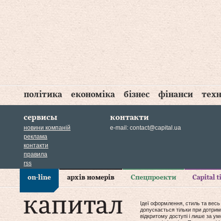
політика
економіка
бізнес
фінанси
техн
сервисы
контакти
новини компаній
e-mail:
contact@capital.ua
реклама
контакти
правила
rss
on-line
архів номерів
Спецпроекти
Capital 
Ідеї оформлення, стиль та весь
допускається тільки при дотрим
відкритому доступі і лише за у