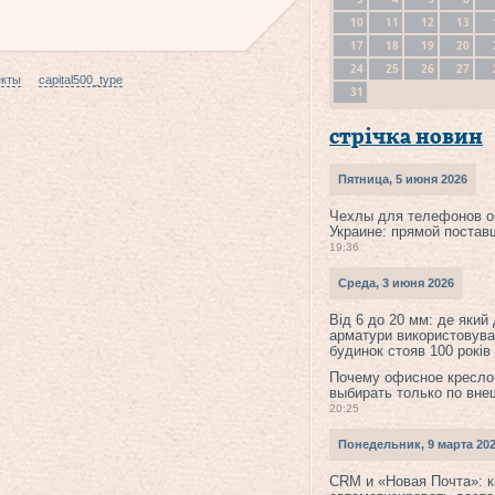
10
11
12
13
17
18
19
20
24
25
26
27
екты
capital500_type
31
стрічка новин
Пятница, 5 июня 2026
Чехлы для телефонов о
Украине: прямой постав
19:36
Среда, 3 июня 2026
Від 6 до 20 мм: де який
арматури використовува
будинок стояв 100 років
Почему офисное кресло
выбирать только по вне
20:25
Понедельник, 9 марта 20
CRM и «Новая Почта»: к