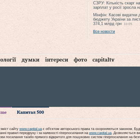
СЗРУ: Кількість скарг н
зарплат у росії зросла 
Мінфін: Касові видатки
бюджету України за лис
374,1 млрд грн
10:05
Все новости
ології
думки
інтереси
фото
capitaltv
time
Капитал 500
 зміст сайту
www.capital.ua
є об'єктом авторського права та охороняються законом. Буд
анні правил передруку і за наявності гіперпосилання на
www.capital.ua
. Дозволяється ви
мови посилання та/або прямого відкритого для пошукових систем гіперпосилання на без