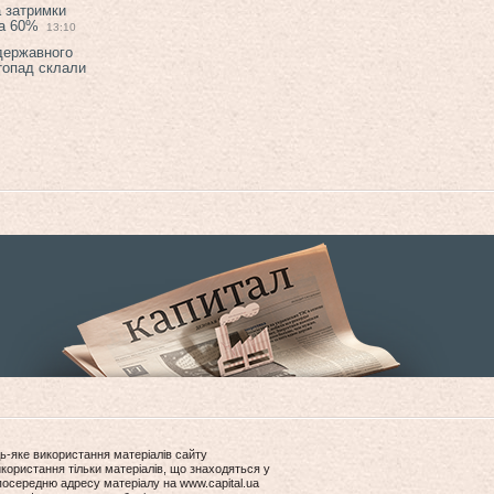
а затримки
на 60%
13:10
 державного
топад склали
ь-яке використання матеріалів сайту
користання тільки матеріалів, що знаходяться у
посередню адресу матеріалу на www.capital.ua