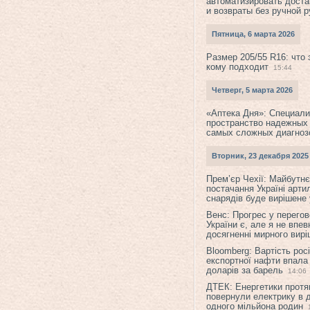
автоматизировать доста
и возвраты без ручной 
Пятница, 6 марта 2026
Размер 205/55 R16: что 
кому подходит
15:44
Четверг, 5 марта 2026
«Аптека Дня»: Специал
пространство надежных
самых сложных диагноз
Вторник, 23 декабря 2025
Прем’єр Чехії: Майбутнє 
постачання Україні арти
снарядів буде вирішене у
Венс: Прогрес у перего
України є, але я не впев
досягненні мирного вир
Bloomberg: Вартість рос
експортної нафти впала
доларів за барель
14:06
ДТЕК: Енергетики протя
повернули електрику в 
одного мільйона родин