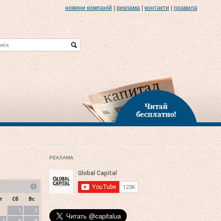
новини компаній
|
реклама
|
контакти
|
правила
Читай
бесплатно!
РЕКЛАМА
т
Сб
Вс
1
2
7
8
9