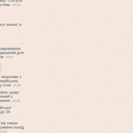
вку, статусы
рутины
13:15
это значит и
изированное
 решений для
ов
15:51
ініціативи з
лерійських
 січні
15:34
ворах щодо
нений у
ішення
15:05
ійської
 до 34
гом тижня
домівки понад
13:35