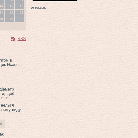
14
15
16
РЕКЛАМА
21
22
23
28
29
30
RSS
птом в
щик Ncase
 діаметр
ти, щоб
20:42
 нельзя
шнему виду
26
ак