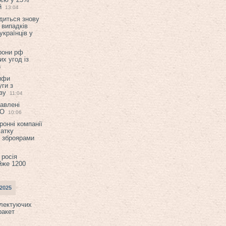
й
13:04
диться знову
 випадків
українців у
орони рф
их угод із
6
ифи
ги з
зу
11:04
авлені
ТО
10:06
ронні компанії
атку
и зброярами
 росія
йже 1200
2025
плектуючих
ракет