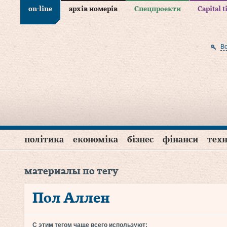
on-line
архів номерів
Спецпроекти
Capital 
В
політика
економіка
бізнес
фінанси
техн
материалы по тегу
Пол Аллен
С этим тегом чаще всего используют: