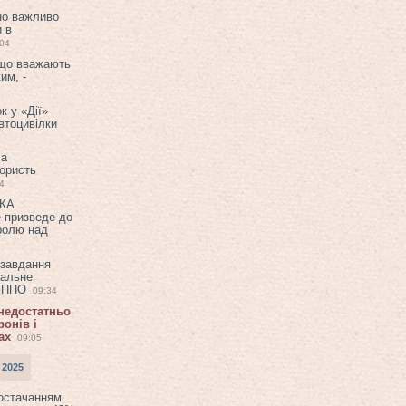
но важливо
и в
:04
 що вважають
им, -
к у «Дії»
втоцивілки
ла
користь
4
ЕКА
е призведе до
ролю над
 завдання
еальне
в ППО
09:34
 недостатньо
онів і
ах
09:05
 2025
постачанням