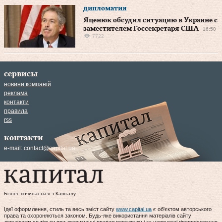
дипломатия
Яценюк обсудил ситуацию в Украине с
заместителем Госсекретаря США
16:50
7722
сервисы
новини компаній
реклама
контакти
правила
rss
контакти
e-mail:
contact@capital.ua
Бізнес починається з Капіталу
Ідеї оформлення, стиль та весь зміст сайту
www.capital.ua
є об'єктом авторського
права та охороняються законом. Будь-яке використання матеріалів сайту