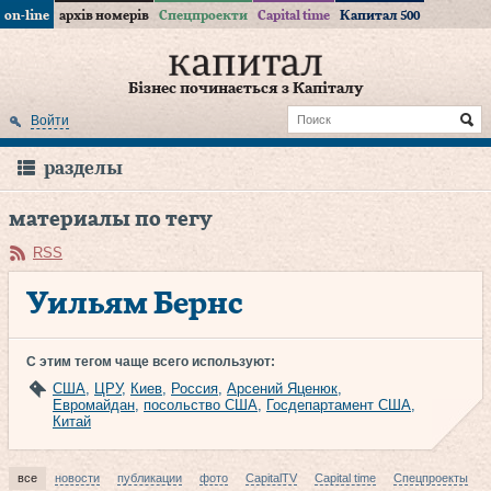
on-line
архів номерів
Спецпроекти
Capital time
Капитал 500
Бізнес починається з Капіталу
Войти
разделы
материалы по тегу
RSS
Уильям Бернс
С этим тегом чаще всего используют:
США
,
ЦРУ
,
Киев
,
Россия
,
Арсений Яценюк
,
Евромайдан
,
посольство США
,
Госдепартамент США
,
Китай
все
новости
публикации
фото
CapitalTV
Capital time
Спецпроекты