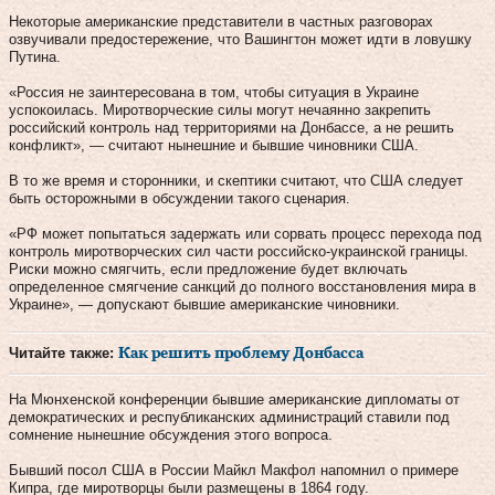
Некоторые американские представители в частных разговорах
озвучивали предостережение, что Вашингтон может идти в ловушку
Путина.
«Россия не заинтересована в том, чтобы ситуация в Украине
успокоилась. Миротворческие силы могут нечаянно закрепить
российский контроль над территориями на Донбассе, а не решить
конфликт», — считают нынешние и бывшие чиновники США.
В то же время и сторонники, и скептики считают, что США следует
быть осторожными в обсуждении такого сценария.
«РФ может попытаться задержать или сорвать процесс перехода под
контроль миротворческих сил части российско-украинской границы.
Риски можно смягчить, если предложение будет включать
определенное смягчение санкций до полного восстановления мира в
Украине», — допускают бывшие американские чиновники.
Читайте также:
Как решить проблему Донбасса
На Мюнхенской конференции бывшие американские дипломаты от
демократических и республиканских администраций ставили под
сомнение нынешние обсуждения этого вопроса.
Бывший посол США в России Майкл Макфол напомнил о примере
Кипра, где миротворцы были размещены в 1864 году.