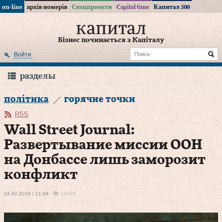
on-line
архів номерів
Спецпроекти
Capital time
Капитал 500
Бізнес починається з Капіталу
Войти
разделы
політика
горячие точки
RSS
Wall Street Journal:
Развертывание миссии ООН
на Донбассе лишь заморозит
конфликт
24.02.2018 / 11:59
19378