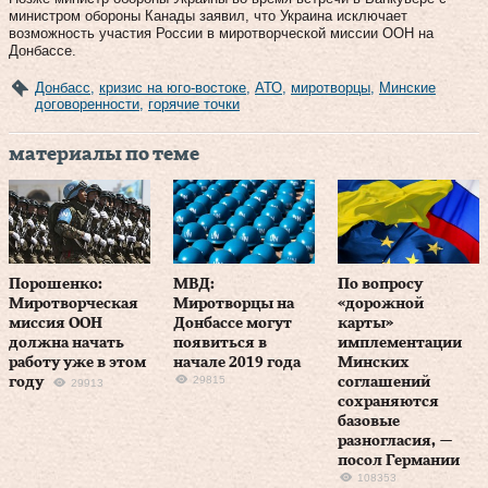
министром обороны Канады заявил, что Украина исключает
возможность участия России в миротворческой миссии ООН на
Донбассе.
Донбасс
,
кризис на юго-востоке
,
АТО
,
миротворцы
,
Минские
договоренности
,
горячие точки
материалы по теме
Порошенко:
МВД:
По вопросу
Миротворческая
Миротворцы на
«дорожной
миссия ООН
Донбассе могут
карты»
должна начать
появиться в
имплементации
работу уже в этом
начале 2019 года
Минских
29815
году
соглашений
29913
сохраняются
базовые
разногласия, —
посол Германии
108353