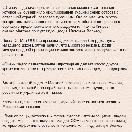
«Эти силы до сих пор там, а заключение мирного соглашения,
которое бы объединило оккупированній Турцией север острова с
остальной страной, остается туманным. Объясните, чем в этом
конкретном случае факторы отличаются, чтобы это не привело к
сценарию вроде перманентного разделения, как на Кипре?», —
сказал Макфол присутствующему в Мюнхене Волкеру.
Посол США в ООН во времена администрации Джорджа Буша-
младшего Джон Болтон заявил, что миротворческие миссии
международной организации обычно замораживают разделение, а не
решают его.
«Очень редко развертывание миротворцев делает что-то другое,
кроме как закрепляет присутствие этих сил навсегда», — подчеркнул
он.
Волкер, который ведет с Москвой переговоры об отправке миссии,
пояснил, что такой план сработает только в том случае, если
россияне и украинцы хотят мира.
Кроме того, это, по его мнению, лучший шанс имплементировать
Минские соглашения.
«Лучшая вещь, которую мы можем сделать, чтобы защитить людей,
создать мир, — это получить мандат ООН на миротворческие силы,
которые эффективно остановят конфликт», — подчеркнул Волкер.