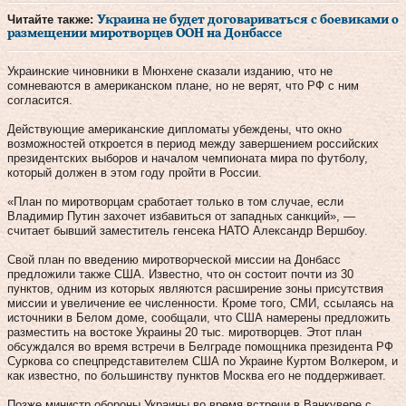
Читайте также:
Украина не будет договариваться с боевиками о
размещении миротворцев ООН на Донбассе
Украинские чиновники в Мюнхене сказали изданию, что не
сомневаются в американском плане, но не верят, что РФ с ним
согласится.
Действующие американские дипломаты убеждены, что окно
возможностей откроется в период между завершением российских
президентских выборов и началом чемпионата мира по футболу,
который должен в этом году пройти в России.
«План по миротворцам сработает только в том случае, если
Владимир Путин захочет избавиться от западных санкций», —
считает бывший заместитель генсека НАТО Александр Вершбоу.
Свой план по введению миротворческой миссии на Донбасс
предложили также США. Известно, что он состоит почти из 30
пунктов, одним из которых являются расширение зоны присутствия
миссии и увеличение ее численности. Кроме того, СМИ, ссылаясь на
источники в Белом доме, сообщали, что США намерены предложить
разместить на востоке Украины 20 тыс. миротворцев. Этот план
обсуждался во время встречи в Белграде помощника президента РФ
Суркова со спецпредставителем США по Украине Куртом Волкером, и
как известно, по большинству пунктов Москва его не поддерживает.
Позже министр обороны Украины во время встречи в Ванкувере с