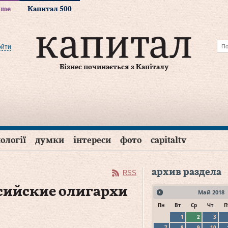
time
Капитал 500
ойти
Бізнес починається з Капіталу
ології
думки
інтереси
фото
capitaltv
архив раздела
RSS
ссийские олигархи
Май
2018
Пн
Вт
Ср
Чт
П
1
2
3
7
8
9
10