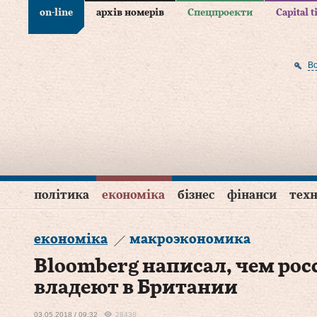
on-line
архів номерів
Спецпроекти
Capital 
В
політика
економіка
бізнес
фінанси
техн
економіка
макроэкономика
Bloomberg написал, чем ро
владеют в Британии
03.05.2018 / 09:32
28438