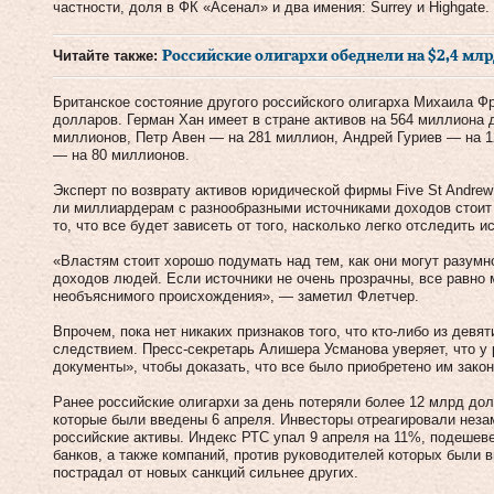
частности, доля в ФК «Асенал» и два имения: Surrey и Highgate.
Читайте также:
Российские олигархи обеднели на $2,4 млр
Британское состояние другого российского олигарха Михаила Ф
долларов. Герман Хан имеет в стране активов на 564 миллиона
миллионов, Петр Авен — на 281 миллион, Андрей Гуриев — на 1
— на 80 миллионов.
Эксперт по возврату активов юридической фирмы Five St Andrew’
ли миллиардерам с разнообразными источниками доходов стоит ч
то, что все будет зависеть от того, насколько легко отследить и
«Властям стоит хорошо подумать над тем, как они могут разумн
доходов людей. Если источники не очень прозрачны, все равно 
необъяснимого происхождения», — заметил Флетчер.
Впрочем, пока нет никаких признаков того, что кто-либо из девя
следствием. Пресс-секретарь Алишера Усманова уверяет, что у
документы», чтобы доказать, что все было приобретено им закон
Ранее российские олигархи за день потеряли более 12 млрд дол
которые были введены 6 апреля. Инвесторы отреагировали неза
российские активы. Индекс РТС упал 9 апреля на 11%, подешев
банков, а также компаний, против руководителей которых были 
пострадал от новых санкций сильнее других.