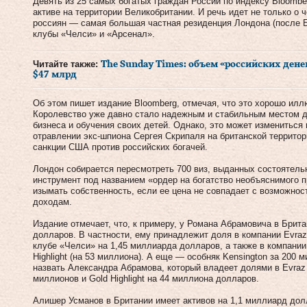
Девять из 25 самых богатых граждан России по индексу Bloomb
активе на территории Великобритании. И речь идет не только о 
россиян — самая большая частная резиденция Лондона (после Б
клубы «Челси» и «Арсенал».
Читайте также:
The Sunday Times: объем «российских ден
$47 млрд
Об этом пишет издание Bloomberg, отмечая, что это хорошо ил
Королевство уже давно стало надежным и стабильным местом д
бизнеса и обучения своих детей. Однако, это может измениться 
отравлении экс-шпиона Сергея Скрипаля на британской территор
санкции США против российских богачей.
Лондон собирается пересмотреть 700 виз, выданных состоятел
инструмент под названием «ордер на богатство необъяснимого 
изымать собственность, если ее цена не совпадает с возможно
доходам.
Издание отмечает, что, к примеру, у Романа Абрамовича в Брита
долларов. В частности, ему принадлежит доля в компании Evra
клубе «Челси» на 1,45 миллиарда долларов, а также в компании 
Highlight (на 53 миллиона). А еще — особняк Kensington за 200
назвать Александра Абрамова, который владеет долями в Evraz 
миллионов и Gold Highlight на 44 миллиона долларов.
Алишер Усманов в Британии имеет активов на 1,1 миллиард долл