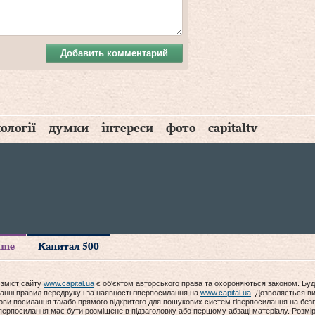
Добавить комментарий
ології
думки
інтереси
фото
capitaltv
time
Капитал 500
 зміст сайту
www.capital.ua
є об'єктом авторського права та охороняються законом. Буд
анні правил передруку і за наявності гіперпосилання на
www.capital.ua
. Дозволяється ви
мови посилання та/або прямого відкритого для пошукових систем гіперпосилання на без
гіперпосилання має бути розміщене в підзаголовку або першому абзаці матеріалу. Розм