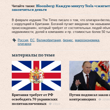
Читайте также:
Bloomberg: Каждую минуту Tesla «сжигает»
закончиться деньги
В феврале издание The Times писало о том, что олигархи-бегле
с коррупцией в Британии. Богачей пугает введение так называе
происхождения», который требует от состоятельных людей объяс
недвижимости, долей в компаниях и пр. стоимостью более 50 ты
Россия
,
ЕС
,
Великобритания
,
бизнес
,
макроэкономика
,
олигархи
материалы по теме
Британия требует от РФ
Путин подписал закон 
освободить 70 украинских
контрсанкциях
33588
политзаключенных
23043