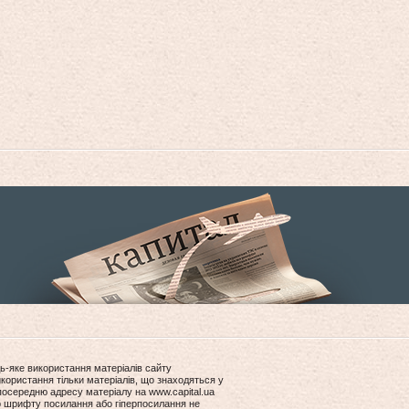
ь-яке використання матеріалів сайту
користання тільки матеріалів, що знаходяться у
посередню адресу матеріалу на www.capital.ua
ір шрифту посилання або гіперпосилання не