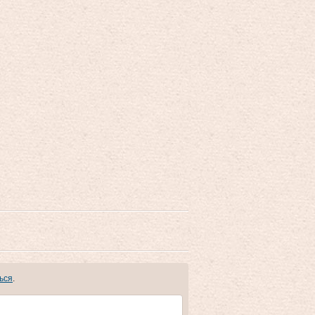
ься
.