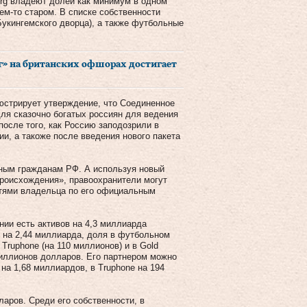
erg владеют долей как минимум в одном
чем-то старом. В списке собственности
укингемского дворца), а также футбольные
ег» на британских офшорах достигает
люстрирует утверждение, что Соединенное
ля сказочно богатых россиян для ведения
после того, как Россию заподозрили в
ии, а такоже после введения нового пакета
ьным гражданам РФ. А используя новый
происхождения», правоохранители могут
стями владельца по его официальным
нии есть активов на 4,3 миллиарда
z на 2,44 миллиарда, доля в футбольном
Truphone (на 110 миллионов) и в Gold
 миллионов долларов. Его партнером можно
на 1,68 миллиардов, в Truphone на 194
аров. Среди его собственности, в