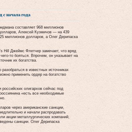
д с начала года
ридмана составляет 968 миллионов
 долларов, Алексей Кузмичов — на 439
25 миллионов долларов, а Олег Дерипаска
s Hill Джеймс Флетчер замечает, что вряд
его-то бояться. Впрочем, он указывает на
сточник их богатства.
о разобраться в известных источниках
можно применить ордер на богатство
ти российских олигархов сейчас под
 россиянина «есть все необходимые
но.
ларов через американские санкции,
медлительно и начали распродавать
ели акции металлургических компаний,
введены санкции. Олег Дерипаска