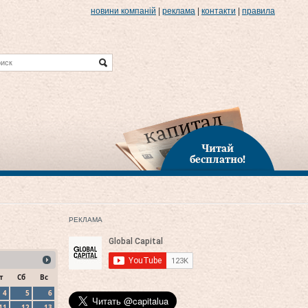
новини компаній
|
реклама
|
контакти
|
правила
Читай
бесплатно!
РЕКЛАМА
т
Сб
Вс
4
5
6
11
12
13