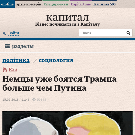
on-line
архів номерів
Спецпроекти
Capital time
Капитал 500
Бізнес починається з Капіталу
Войти
разделы
політика
социология
RSS
Немцы уже боятся Трампа
больше чем Путина
15.07.2018 / 11:48
50343