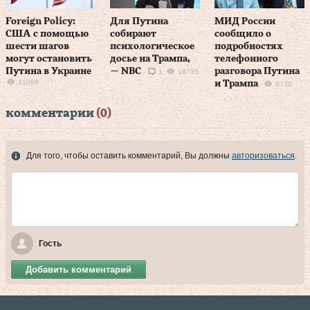
Foreign Policy:
Для Путина
МИД России
США с помощью
собирают
сообщило о
шести шагов
психологическое
подробностях
могут остановить
досье на Трампа,
телефонного
Путина в Украине
— NBC
разговора Путина
1
16735
31066
и Трампа
9736
комментарии
(0)
Для того, чтобы оставить комментарий, Вы должны
авторизоваться
.
Гость
Добавить комментарий