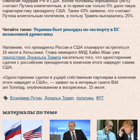
симпатий лидерам РФ и США. Более половины опрошенных (56%)
считают Путина компетентным, в то время как только 5% дали такую
характеристику президенту США. Также 43% заявили, что считают
Путина влиятельным политиком, в пользу Трампа высказались 25%.
Читайте также:
Украина бьет рекорды по экспорту в ЕС
незаконной древесины
Напомним, что президенты России и США планируют встретиться
16 июля в Хельсинки. Глава немецкого МИД Хайко Маас уже
предостерег Дональда Трампа
касательно того, что односторонние
сделки с российским президентом в конечном итоге навредят самим
США.
«Односторонние сделки в ущерб собственным партнерам в конечном
итоге навредят и США», — заявил он в интервью газете Bild
am Sonntag, опубликованном в воскресенье, 15 июля.
Владимир Путин
,
Дональд Трамп
,
политика
,
ФРГ
материалы по теме