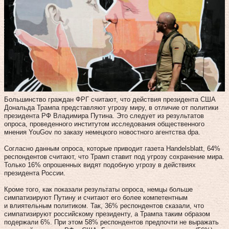
Большинство граждан ФРГ считают, что действия президента США
Дональда Трампа представляют угрозу миру, в отличие от политики
президента РФ Владимира Путина. Это следует из результатов
опроса, проведенного институтом исследования общественного
мнения YouGov по заказу немецкого новостного агентства dpa.
Согласно данным опроса, которые приводит газета Handelsblatt, 64%
респондентов считают, что Трамп ставит под угрозу сохранение мира.
Только 16% опрошенных видят подобную угрозу в действиях
президента России.
Кроме того, как показали результаты опроса, немцы больше
симпатизируют Путину и считают его более компетентным
и влиятельным политиком. Так, 36% респондентов сказали, что
симпатизируют российскому президенту, а Трампа таким образом
подержали 6%. При этом 58% респондентов предпочти не выражать