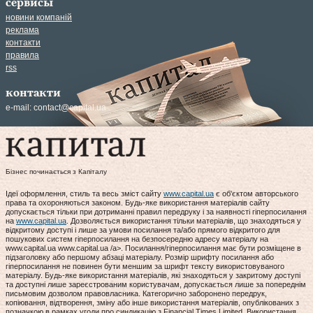
сервисы
новини компаній
реклама
контакти
правила
rss
контакти
e-mail:
contact@capital.ua
Бізнес починається з Капіталу
Ідеї оформлення, стиль та весь зміст сайту
www.capital.ua
є об'єктом авторського
права та охороняються законом. Будь-яке використання матеріалів сайту
допускається тільки при дотриманні правил передруку і за наявності гіперпосилання
на
www.capital.ua
. Дозволяється використання тільки матеріалів, що знаходяться у
відкритому доступі і лише за умови посилання та/або прямого відкритого для
пошукових систем гіперпосилання на безпосередню адресу матеріалу на
www.capital.ua www.capital.ua /a>. Посилання/гіперпосилання має бути розміщене в
підзаголовку або першому абзаці матеріалу. Розмір шрифту посилання або
гіперпосилання не повинен бути меншим за шрифт тексту використовуваного
матеріалу. Будь-яке використання матеріалів, які знаходяться у закритому доступі
та доступні лише зареєстрованим користувачам, допускається лише за попереднім
письмовим дозволом правовласника. Категорично заборонено передрук,
копіювання, відтворення, зміну або інше використання матеріалів, опублікованих з
позначкою в рамках угоди про синдикацію з Financial Times Limited. Використання