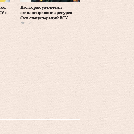
уют
Полторак увеличил
СУ в
финансирование ресурса
Сил спецопераций ВСУ
9037