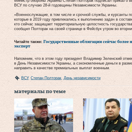
Министр обороны Украины Степан Полторак подписал приказ о
ВСУ по случаю 28-й годовщины Независимости Украины.
«Военнослужащие, в том числе и срочной службы, и курсанты по
которые в 2019 году привлекались к выполнению задач в состав
кто сейчас защищает территориальную целостность государства
сообщил Полторак на своей странице в Фейсбук утром во вторни
Читайте также:
Государственные облигации сейчас более 
эксперт
Напомним, что в этом году президент Владимир Зеленский отме
в День Независимости Украины, а сэкономленные деньги в разм
направить в качестве премиальных выплат военным.
ВСУ
,
Степан Полторак
,
День независимости
материалы по теме