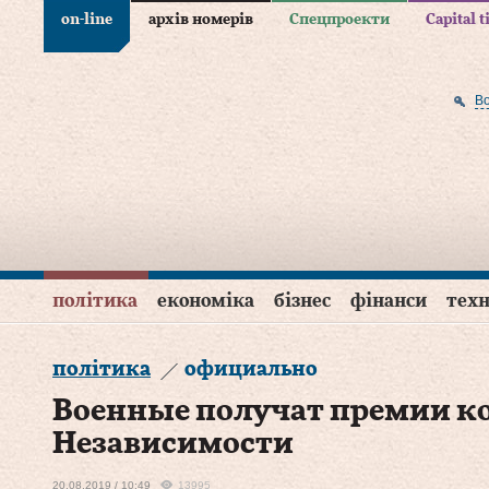
on-line
архів номерів
Спецпроекти
Capital 
В
політика
економіка
бізнес
фінанси
техн
політика
официально
Военные получат премии к
Независимости
20.08.2019 / 10:49
13995