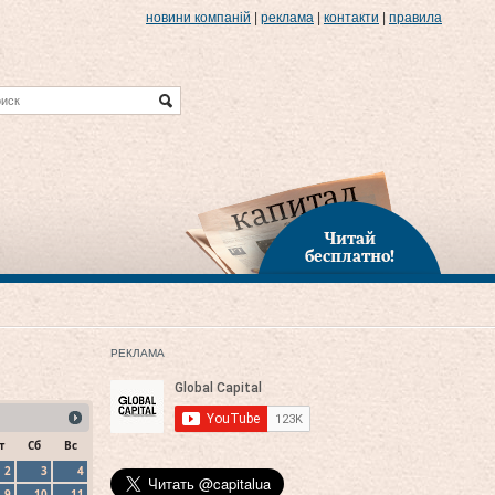
новини компаній
|
реклама
|
контакти
|
правила
Читай
бесплатно!
РЕКЛАМА
т
Сб
Вс
2
3
4
9
10
11