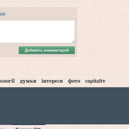
ься
.
Добавить комментарий
ології
думки
інтереси
фото
capitaltv