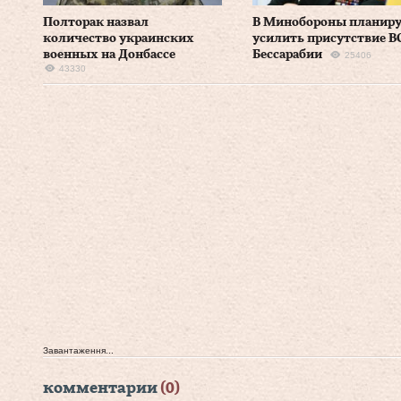
Полторак назвал
В Минобороны планир
количество украинских
усилить присутствие В
военных на Донбассе
Бессарабии
25406
43330
Завантаження...
комментарии
(0)