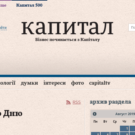
time
Капитал 500
ойти
Бізнес починається з Капіталу
ології
думки
інтереси
фото
capitaltv
архив раздела
RSS
о Дню
Август
2019
Пн
Вт
Ср
Чт
П
1
5
6
7
8