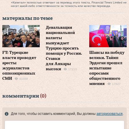
«Капитал» полностью отвечает за перевод этого текста, Financial Times Limited не
несет какой-либо ответственности за точность или качество перевода.
материалы по теме
Девальвация
национальной
валюты
вынуждает
Турцию просить
FT: Турецкие
Шансы на победу
помощи у России.
власти проводят
велики. Тайип
Ставки
аресты
Эрдоган прошел
для Анкары
журналистов
испытание
высоки
17313
оппозиционных
опросами
СМИ
общественного
40388
мнения
17827
комментарии
(0)
Для того, чтобы оставить комментарий, Вы должны
авторизоваться
.