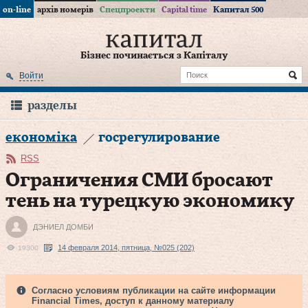
on-line
архів номерів
Спецпроекти
Capital time
Капитал 500
Бізнес починається з Капіталу
Войти
разделы
економіка
госрегулирование
RSS
Ограничения СМИ бросают
тень на турецкую экономику
ДЭНИЕЛ ДОМБИ
14 февраля 2014, пятница, №025 (202)
19300
Согласно условиям публикации на сайте информации
Financial Times, доступ к данному материалу