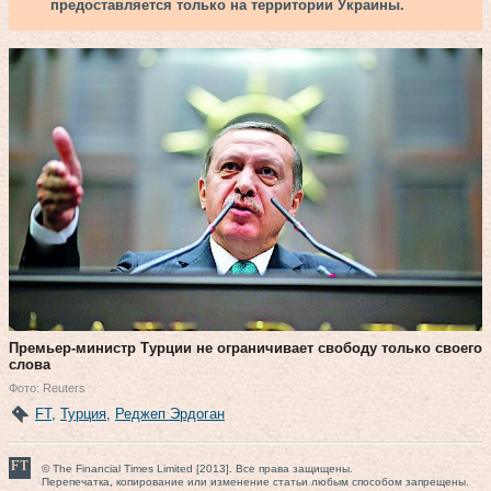
предоставляется только на территории Украины.
Премьер-министр Турции не ограничивает свободу только своего
слова
Фото: Reuters
FT
,
Турция
,
Реджеп Эрдоган
© The Financial Times Limited [2013]. Все права защищены.
Перепечатка, копирование или изменение статьи любым способом запрещены.