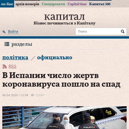
on-line
архів номерів
Спецпроекти
Capital time
Капитал 500
Бізнес починається з Капіталу
Войти
разделы
політика
официально
RSS
В Испании число жертв
коронавируса пошло на спад
06.04.2020 / 12:59
12684