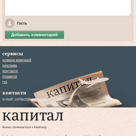
Гость
Добавить комментарий
сервисы
новини компаній
реклама
контакти
правила
rss
контакти
e-mail:
contact@capital.ua
Бізнес починається з Капіталу