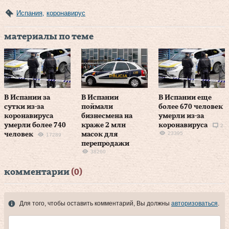
Испания
,
коронавирус
материалы по теме
В Испании за
В Испании
В Испании еще
сутки из-за
поймали
более 670 человек
коронавируса
бизнесмена на
умерли из-за
умерли более 740
краже 2 млн
коронавируса
2
23395
человек
масок для
17289
перепродажи
38260
комментарии
(0)
Для того, чтобы оставить комментарий, Вы должны
авторизоваться
.