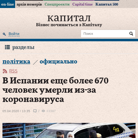
on-line
архів номерів
Спецпроекти
Capital time
Капитал 500
Бізнес починається з Капіталу
Войти
разделы
політика
официально
RSS
В Испании еще более 670
человек умерли из-за
коронавируса
05.04.2020 / 13:35
2
23397