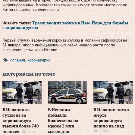
Испания вышла на вторую позицию после США по количеству
инфицированных. Королевство также занимает второе место после
Китая по числу вылечившихся.
Читайте также:
Трамп вводит войска в Нью-Йорк для борьбы
с коронавирусом
Первый случай заражения коронавирусом в Испании зафиксирован
31 января, число инфицированных резко начало расти после
выявления вспышки в Италии.
Испания
,
коронавирус
материалы по теме
В Испании за
В Испании
В Испании число
сутки из-за
поймали
жертв
коронавируса
бизнесмена на
коронавируса
умерли более 740
краже 2 млн
пошло на спад
12685
человек
масок для
17290