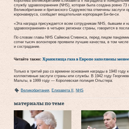
Королева Великобритании Елизавета II наградила в понедельни
службу здравоохранения (NHS), которая была создана ровно 73
Великобритании и британского Содружества отмечены заслуги о
коронавируса, сообщает вещательная корпорация Би-би-си.
«Эта награда присуждается всем сотрудникам NHS, бывшим и н
здравоохранения» в четырех регионах страны, говорится в посл
По словам главы NHS Саймона Стивенса, перед лицом пандемии
сотни тысяч волонтеров проявили лучшие качества, в том числ
и сострадание.
Читайте также:
Хранилища газа в Европе заполнены мене
Только в третий раз со времени основания награды в 1940 году
коллективные заслуги страны или службы. В 1942 году Георгие
Мальты, в 1999 году — Королевская полиция Ольстера.
Великобритания
,
Елизавета II
,
NHS
материалы по теме