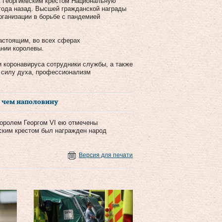
к Георгиевским крестом Национальную
 года назад. Высшей гражданской награды
рганизации в борьбе с пандемией
астоящим, во всех сферах
ании королевы.
 коронавируса сотрудники службы, а также
е силу духа, профессионализм
е чем наполовину
 королем Георгом VI ею отмечены
вским крестом был награжден народ
Версия для печати