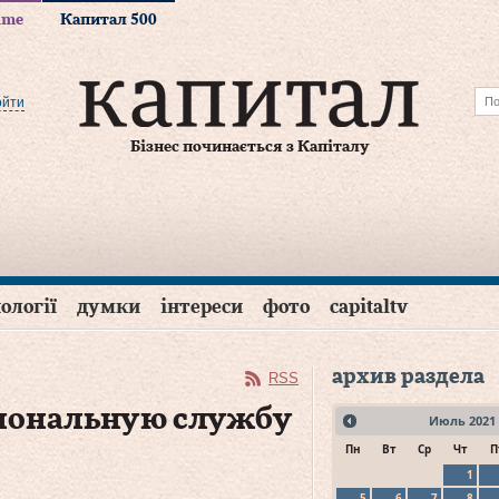
time
Капитал 500
ойти
Бізнес починається з Капіталу
ології
думки
інтереси
фото
capitaltv
архив раздела
RSS
циональную службу
Июль
2021
Пн
Вт
Ср
Чт
П
1
5
6
7
8