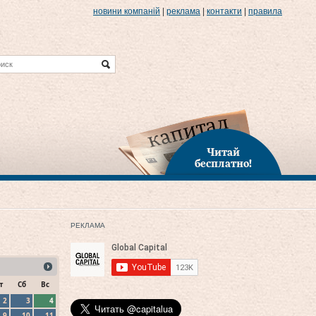
новини компаній
|
реклама
|
контакти
|
правила
Читай
бесплатно!
РЕКЛАМА
т
Сб
Вс
2
3
4
9
10
11