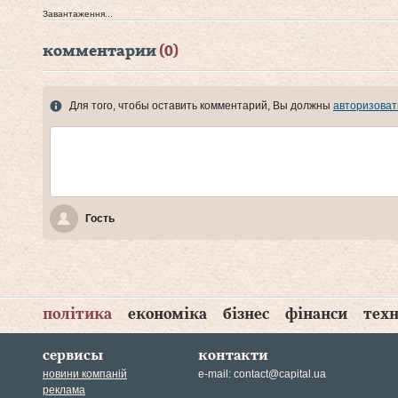
Завантаження...
комментарии
(0)
Для того, чтобы оставить комментарий, Вы должны
авторизоват
Гость
політика
економіка
бізнес
фінанси
техн
сервисы
контакти
новини компаній
e-mail:
contact@capital.ua
реклама