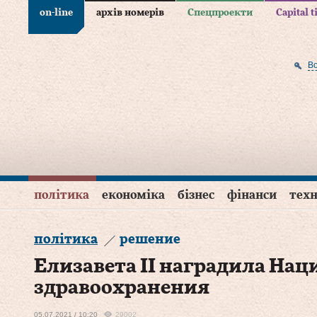
on-line
архів номерів
Спецпроекти
Capital 
В
політика
економіка
бізнес
фінанси
техн
політика
решение
Елизавета II наградила На
здравоохранения
05.07.2021 / 10:20
29002