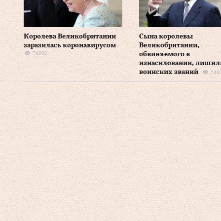
Королева Великобритании
Сына королевы
заразилась коронавирусом
Великобритании,
70800
обвиняемого в
изнасиловании, лишил
воинских званий
549