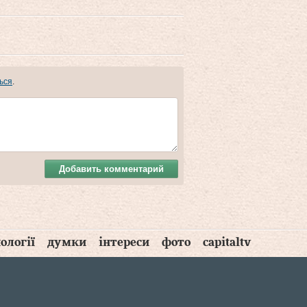
ься
.
Добавить комментарий
ології
думки
інтереси
фото
capitaltv